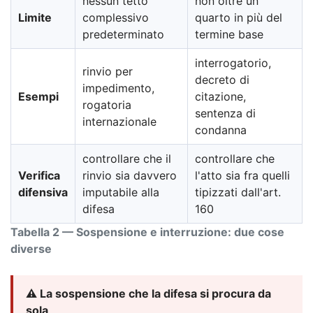
nessun tetto
non oltre un
Limite
complessivo
quarto in più del
predeterminato
termine base
interrogatorio,
rinvio per
decreto di
impedimento,
Esempi
citazione,
rogatoria
sentenza di
internazionale
condanna
controllare che il
controllare che
Verifica
rinvio sia davvero
l'atto sia fra quelli
difensiva
imputabile alla
tipizzati dall'art.
difesa
160
Tabella 2 — Sospensione e interruzione: due cose
diverse
⚠️ La sospensione che la difesa si procura da
sola