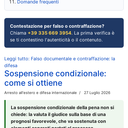
Domande frequenti
Contestazione per falso o contraffazione?
Chiama
+39 335 669 3954
. La prima verifica è
se ti contestino l'autenticità o il contenuto.
Leggi tutto: Falso documentale e contraffazione: la
difesa
Sospensione condizionale:
come si ottiene
Arresto all'estero e difesa internazionale
27 Luglio 2026
La sospensione condizionale della pena non si
chiede: la valuta il giudice sulla base di una
prognosi favorevole, che va sostenuta con
elementi concreti portati al processo.