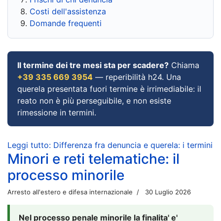
Costi dell'assistenza
Domande frequenti
Il termine dei tre mesi sta per scadere?
Chiama
+39 335 669 3954
— reperibilità h24. Una
querela presentata fuori termine è irrimediabile: il
reato non è più perseguibile, e non esiste
rimessione in termini.
Leggi tutto: Differenza fra denuncia e querela: i termini
Minori e reti telematiche: il
processo minorile
Arresto all'estero e difesa internazionale
30 Luglio 2026
Nel processo penale minorile la finalita' e'