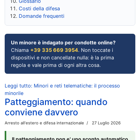
Glossario
Costi della difesa
Domande frequenti
Un minore è indagato per condotte online?
Chiama
+39 335 669 3954
. Non toccate i
dispositivi e non cancellate nulla: è la prima
regola e vale prima di ogni altra cosa.
Leggi tutto: Minori e reti telematiche: il processo
minorile
Patteggiamento: quando
conviene davvero
Arresto all'estero e difesa internazionale
27 Luglio 2026
Il patteggiamento non e' uno sconto automatico