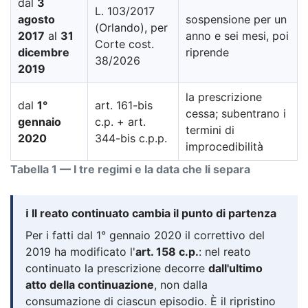
dal
3
L. 103/2017
agosto
sospensione per un
(Orlando), per
2017
al
31
anno e sei mesi, poi
Corte cost.
dicembre
riprende
38/2026
2019
la prescrizione
dal
1°
art. 161-bis
cessa; subentrano i
gennaio
c.p. + art.
termini di
2020
344-bis c.p.p.
improcedibilità
Tabella 1 — I tre regimi e la data che li separa
ℹ️ Il reato continuato cambia il punto di partenza
Per i fatti dal 1° gennaio 2020 il correttivo del
2019 ha modificato l'
art. 158 c.p.
: nel reato
continuato la prescrizione decorre
dall'ultimo
atto della continuazione
, non dalla
consumazione di ciascun episodio. È il ripristino