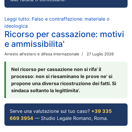
Leggi tutto: Falso e contraffazione: materiale o
ideologica
Ricorso per cassazione: motivi
e ammissibilita'
Arresto all'estero e difesa internazionale
27 Luglio 2026
Nel ricorso per cassazione non si rifa' il
processo: non si riesaminano le prove ne' si
propone una diversa ricostruzione dei fatti. Si
sindaca soltanto la legittimita'.
Serve una valutazione sul tuo caso?
+39 335
669 3954
— Studio Legale Romano, Roma.