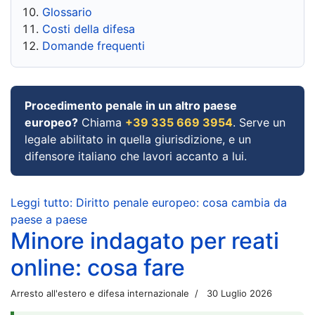
Glossario
Costi della difesa
Domande frequenti
Procedimento penale in un altro paese
europeo?
Chiama
+39 335 669 3954
. Serve un
legale abilitato in quella giurisdizione, e un
difensore italiano che lavori accanto a lui.
Leggi tutto: Diritto penale europeo: cosa cambia da
paese a paese
Minore indagato per reati
online: cosa fare
Arresto all'estero e difesa internazionale
30 Luglio 2026