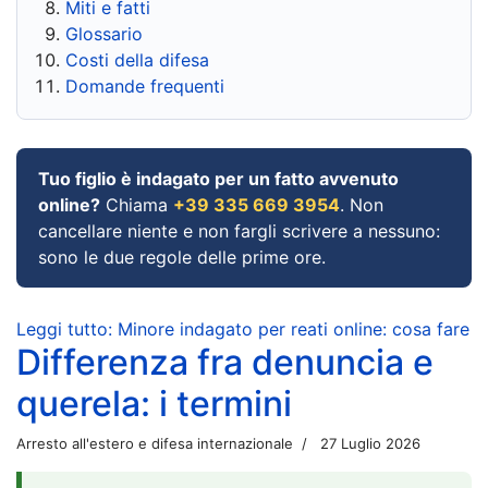
Miti e fatti
Glossario
Costi della difesa
Domande frequenti
Tuo figlio è indagato per un fatto avvenuto
online?
Chiama
+39 335 669 3954
. Non
cancellare niente e non fargli scrivere a nessuno:
sono le due regole delle prime ore.
Leggi tutto: Minore indagato per reati online: cosa fare
Differenza fra denuncia e
querela: i termini
Arresto all'estero e difesa internazionale
27 Luglio 2026