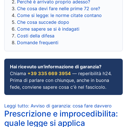
Perché è arrivato proprio adesso?
Che cosa devi fare nelle prime 72 ore?
Come si legge: le norme citate contano
Che cosa succede dopo
Come sapere se si è indagati
Costi della difesa
Domande frequenti
Hai ricevuto un'informazione di garanzia?
Chiama
+39 335 669 3954
— reperibilità h24.
Prima di parlare con chiunque, anche in buona
fede, conviene sapere cosa c'è nel fascicolo.
Leggi tutto: Avviso di garanzia: cosa fare davvero
Prescrizione e improcedibilita:
quale legge si applica