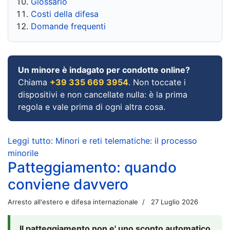
Glossario
Costi della difesa
Domande frequenti
Un minore è indagato per condotte online?
Chiama
+39 335 669 3954
. Non toccate i
dispositivi e non cancellate nulla: è la prima
regola e vale prima di ogni altra cosa.
Leggi tutto: Minori e reti telematiche: il processo
minorile
Patteggiamento: quando
conviene davvero
Arresto all'estero e difesa internazionale
27 Luglio 2026
Il patteggiamento non e' uno sconto automatico