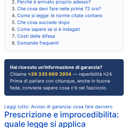
Perché è arrivato proprio adesso?
Che cosa devi fare nelle prime 72 ore?
Come si legge: le norme citate contano
Che cosa succede dopo
Come sapere se si è indagati
Costi della difesa
Domande frequenti
Hai ricevuto un'informazione di garanzia?
Chiama
+39 335 669 3954
— reperibilità h24.
Prima di parlare con chiunque, anche in buona
fede, conviene sapere cosa c'è nel fascicolo.
Leggi tutto: Avviso di garanzia: cosa fare davvero
Prescrizione e improcedibilita:
quale legge si applica