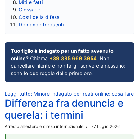
Miti e fatti
Glossario
Costi della difesa
Domande frequenti
Tuo figlio è indagato per un fatto avvenuto
online?
Chiama
+39 335 669 3954
. Non
cancellare niente e non fargli scrivere a nessuno:
sono le due regole delle prime ore.
Leggi tutto: Minore indagato per reati online: cosa fare
Differenza fra denuncia e
querela: i termini
Arresto all'estero e difesa internazionale
27 Luglio 2026