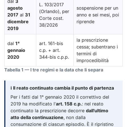
dal
3
L. 103/2017
agosto
sospensione per un
(Orlando), per
2017
al
31
anno e sei mesi, poi
Corte cost.
dicembre
riprende
38/2026
2019
la prescrizione
dal
1°
art. 161-bis
cessa; subentrano i
gennaio
c.p. + art.
termini di
2020
344-bis c.p.p.
improcedibilità
Tabella 1 — I tre regimi e la data che li separa
ℹ️ Il reato continuato cambia il punto di partenza
Per i fatti dal 1° gennaio 2020 il correttivo del
2019 ha modificato l'
art. 158 c.p.
: nel reato
continuato la prescrizione decorre
dall'ultimo
atto della continuazione
, non dalla
consumazione di ciascun episodio. È il ripristino