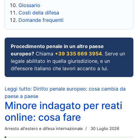
Glossario
Costi della difesa
Domande frequenti
Procedimento penale in un altro paese
europeo?
Chiama
+39 335 669 3954
. Serve un
legale abilitato in quella giurisdizione, e un
difensore italiano che lavori accanto a lui.
Leggi tutto: Diritto penale europeo: cosa cambia da
paese a paese
Minore indagato per reati
online: cosa fare
Arresto all'estero e difesa internazionale
30 Luglio 2026