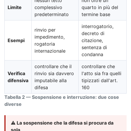
nessun tetto
non oltre un
Limite
complessivo
quarto in più del
predeterminato
termine base
interrogatorio,
rinvio per
decreto di
impedimento,
Esempi
citazione,
rogatoria
sentenza di
internazionale
condanna
controllare che il
controllare che
Verifica
rinvio sia davvero
l'atto sia fra quelli
difensiva
imputabile alla
tipizzati dall'art.
difesa
160
Tabella 2 — Sospensione e interruzione: due cose
diverse
⚠️ La sospensione che la difesa si procura da
sola