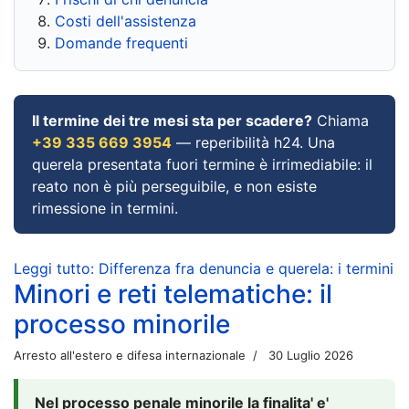
Costi dell'assistenza
Domande frequenti
Il termine dei tre mesi sta per scadere?
Chiama
+39 335 669 3954
— reperibilità h24. Una
querela presentata fuori termine è irrimediabile: il
reato non è più perseguibile, e non esiste
rimessione in termini.
Leggi tutto: Differenza fra denuncia e querela: i termini
Minori e reti telematiche: il
processo minorile
Arresto all'estero e difesa internazionale
30 Luglio 2026
Nel processo penale minorile la finalita' e'