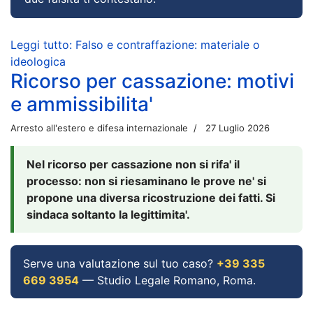
Leggi tutto: Falso e contraffazione: materiale o
ideologica
Ricorso per cassazione: motivi
e ammissibilita'
Arresto all'estero e difesa internazionale
27 Luglio 2026
Nel ricorso per cassazione non si rifa' il
processo: non si riesaminano le prove ne' si
propone una diversa ricostruzione dei fatti. Si
sindaca soltanto la legittimita'.
Serve una valutazione sul tuo caso?
+39 335
669 3954
— Studio Legale Romano, Roma.