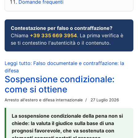
Domande frequenti
Contestazione per falso o contraffazione?
Chiama
+39 335 669 3954
. La prima verifica è
se ti contestino l'autenticità o il contenuto.
Leggi tutto: Falso documentale e contraffazione: la
difesa
Sospensione condizionale:
come si ottiene
Arresto all'estero e difesa internazionale
27 Luglio 2026
La sospensione condizionale della pena non si
chiede: la valuta il giudice sulla base di una
prognosi favorevole, che va sostenuta con
elementi concreti portati al processo.