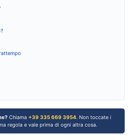
?
o?
frattempo
ne?
Chiama
+39 335 669 3954
. Non toccate i
ima regola e vale prima di ogni altra cosa.