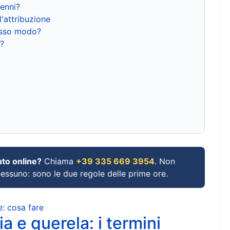
renni?
l'attribuzione
tesso modo?
?
uto online?
Chiama
+39 335 669 3954
. Non
 nessuno: sono le due regole delle prime ore.
e: cosa fare
a e querela: i termini