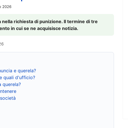
io 2026
nella richiesta di punizione. Il termine di tre
to in cui se ne acquisisce notizia.
26
nuncia e querela?
e quali d'ufficio?
a querela?
ntenere
 società