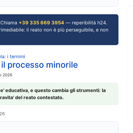
Chiama
+39 335 669 3954
— reperibilità h24.
imediabile: il reato non è più perseguibile, e non
a: i termini
 il processo minorile
io 2026
 e' educativa, e questo cambia gli strumenti: la
ravita' del reato contestato.
026