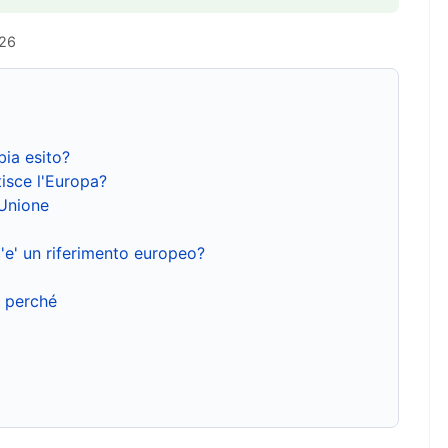
026
bia esito?
isce l'Europa?
'Unione
'e' un riferimento europeo?
e perché