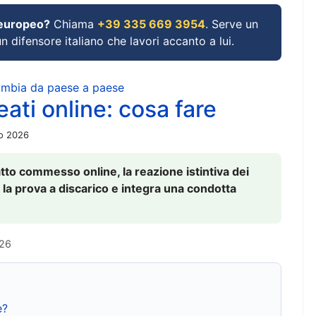
 europeo?
Chiama
+39 335 669 3954
. Serve un
un difensore italiano che lavori accanto a lui.
cambia da paese a paese
ati online: cosa fare
io 2026
to commesso online, la reazione istintiva dei
 la prova a discarico e integra una condotta
026
e?