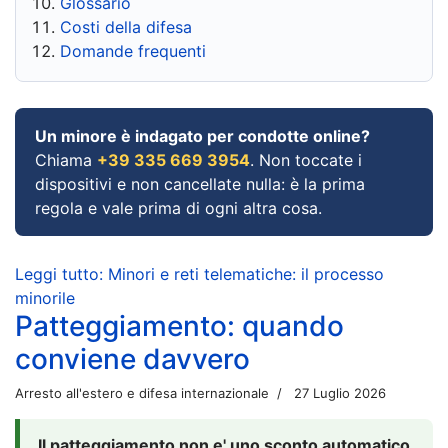
Glossario
Costi della difesa
Domande frequenti
Un minore è indagato per condotte online?
Chiama
+39 335 669 3954
. Non toccate i
dispositivi e non cancellate nulla: è la prima
regola e vale prima di ogni altra cosa.
Leggi tutto: Minori e reti telematiche: il processo
minorile
Patteggiamento: quando
conviene davvero
Arresto all'estero e difesa internazionale
27 Luglio 2026
Il patteggiamento non e' uno sconto automatico