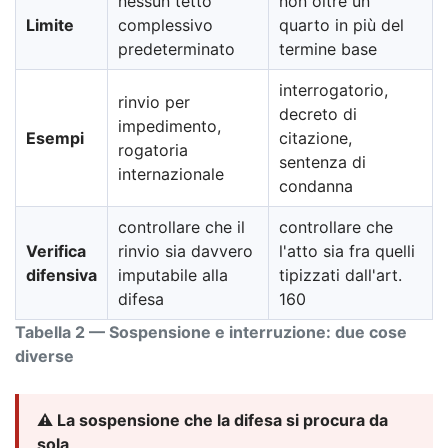
nessun tetto
non oltre un
Limite
complessivo
quarto in più del
predeterminato
termine base
interrogatorio,
rinvio per
decreto di
impedimento,
Esempi
citazione,
rogatoria
sentenza di
internazionale
condanna
controllare che il
controllare che
Verifica
rinvio sia davvero
l'atto sia fra quelli
difensiva
imputabile alla
tipizzati dall'art.
difesa
160
Tabella 2 — Sospensione e interruzione: due cose
diverse
⚠️ La sospensione che la difesa si procura da
sola