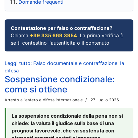
Domande frequenti
Contestazione per falso o contraffazione?
Chiama
+39 335 669 3954
. La prima verifica è
se ti contestino l'autenticità o il contenuto.
Leggi tutto: Falso documentale e contraffazione: la
difesa
Sospensione condizionale:
come si ottiene
Arresto all'estero e difesa internazionale
27 Luglio 2026
La sospensione condizionale della pena non si
chiede: la valuta il giudice sulla base di una
prognosi favorevole, che va sostenuta con
elementi concreti portati al processo.