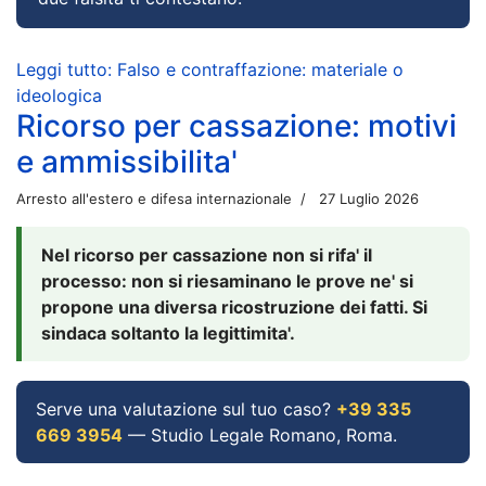
Leggi tutto: Falso e contraffazione: materiale o
ideologica
Ricorso per cassazione: motivi
e ammissibilita'
Arresto all'estero e difesa internazionale
27 Luglio 2026
Nel ricorso per cassazione non si rifa' il
processo: non si riesaminano le prove ne' si
propone una diversa ricostruzione dei fatti. Si
sindaca soltanto la legittimita'.
Serve una valutazione sul tuo caso?
+39 335
669 3954
— Studio Legale Romano, Roma.