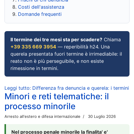
Costi dell'assistenza
Domande frequenti
Il termine dei tre mesi sta per scadere?
Chiama
+39 335 669 3954
— reperibilità h24. Una
querela presentata fuori termine è irrimediabile: il
reato non è più perseguibile, e non esiste
rimessione in termini.
Leggi tutto: Differenza fra denuncia e querela: i termini
Minori e reti telematiche: il
processo minorile
Arresto all'estero e difesa internazionale
30 Luglio 2026
Nel processo penale minorile la finalita' e'