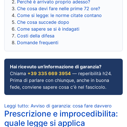
Perché è arrivato proprio adesso?
Che cosa devi fare nelle prime 72 ore?
Come si legge: le norme citate contano
Che cosa succede dopo
Come sapere se si è indagati
Costi della difesa
Domande frequenti
Hai ricevuto un'informazione di garanzia?
Chiama
+39 335 669 3954
— reperibilità h24.
Prima di parlare con chiunque, anche in buona
fede, conviene sapere cosa c'è nel fascicolo.
Leggi tutto: Avviso di garanzia: cosa fare davvero
Prescrizione e improcedibilita:
quale legge si applica