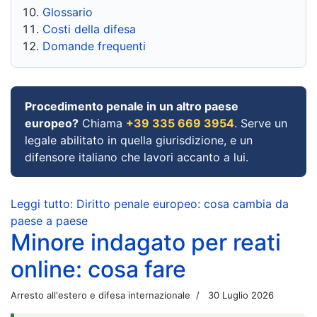
Glossario
Costi della difesa
Domande frequenti
Procedimento penale in un altro paese
europeo?
Chiama
+39 335 669 3954
. Serve un
legale abilitato in quella giurisdizione, e un
difensore italiano che lavori accanto a lui.
Leggi tutto: Diritto penale europeo: cosa cambia da
paese a paese
Minore indagato per reati
online: cosa fare
Arresto all'estero e difesa internazionale
30 Luglio 2026