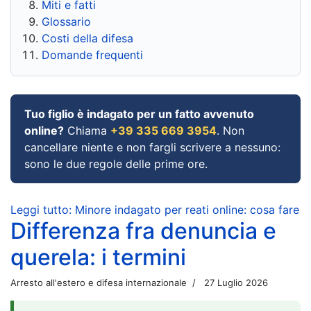
Miti e fatti
Glossario
Costi della difesa
Domande frequenti
Tuo figlio è indagato per un fatto avvenuto
online?
Chiama
+39 335 669 3954
. Non
cancellare niente e non fargli scrivere a nessuno:
sono le due regole delle prime ore.
Leggi tutto: Minore indagato per reati online: cosa fare
Differenza fra denuncia e
querela: i termini
Arresto all'estero e difesa internazionale
27 Luglio 2026