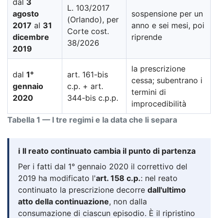
dal
3
L. 103/2017
agosto
sospensione per un
(Orlando), per
2017
al
31
anno e sei mesi, poi
Corte cost.
dicembre
riprende
38/2026
2019
la prescrizione
dal
1°
art. 161-bis
cessa; subentrano i
gennaio
c.p. + art.
termini di
2020
344-bis c.p.p.
improcedibilità
Tabella 1 — I tre regimi e la data che li separa
ℹ️ Il reato continuato cambia il punto di partenza
Per i fatti dal 1° gennaio 2020 il correttivo del
2019 ha modificato l'
art. 158 c.p.
: nel reato
continuato la prescrizione decorre
dall'ultimo
atto della continuazione
, non dalla
consumazione di ciascun episodio. È il ripristino