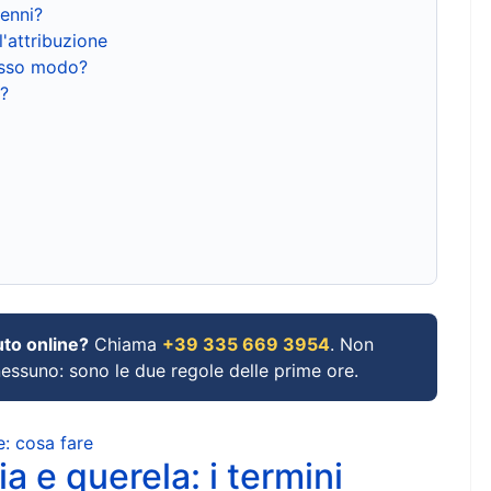
renni?
l'attribuzione
tesso modo?
?
uto online?
Chiama
+39 335 669 3954
. Non
 nessuno: sono le due regole delle prime ore.
e: cosa fare
a e querela: i termini