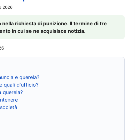
io 2026
nella richiesta di punizione. Il termine di tre
to in cui se ne acquisisce notizia.
26
nuncia e querela?
e quali d'ufficio?
a querela?
ntenere
 società