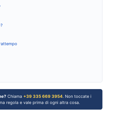
?
o?
frattempo
ne?
Chiama
+39 335 669 3954
. Non toccate i
ima regola e vale prima di ogni altra cosa.