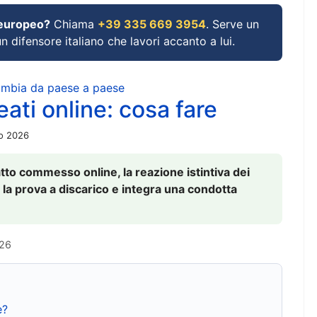
 europeo?
Chiama
+39 335 669 3954
. Serve un
un difensore italiano che lavori accanto a lui.
cambia da paese a paese
ati online: cosa fare
io 2026
to commesso online, la reazione istintiva dei
 la prova a discarico e integra una condotta
026
e?