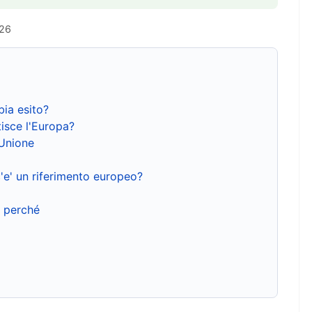
026
bia esito?
isce l'Europa?
'Unione
'e' un riferimento europeo?
e perché