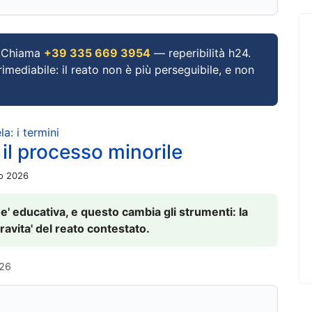
Chiama
+39 335 669 3954
— reperibilità h24.
imediabile: il reato non è più perseguibile, e non
a: i termini
 il processo minorile
io 2026
 e' educativa, e questo cambia gli strumenti: la
ravita' del reato contestato.
026