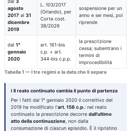
dal
3
L. 103/2017
agosto
sospensione per un
(Orlando), per
2017
al
31
anno e sei mesi, poi
Corte cost.
dicembre
riprende
38/2026
2019
la prescrizione
dal
1°
art. 161-bis
cessa; subentrano i
gennaio
c.p. + art.
termini di
2020
344-bis c.p.p.
improcedibilità
Tabella 1 — I tre regimi e la data che li separa
ℹ️ Il reato continuato cambia il punto di partenza
Per i fatti dal 1° gennaio 2020 il correttivo del
2019 ha modificato l'
art. 158 c.p.
: nel reato
continuato la prescrizione decorre
dall'ultimo
atto della continuazione
, non dalla
consumazione di ciascun episodio. È il ripristino