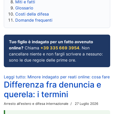
Miti e fatti
Glossario
Costi della difesa
Domande frequenti
Tuo figlio è indagato per un fatto avvenuto
online?
Chiama
+39 335 669 3954
. Non
cancellare niente e non fargli scrivere a nessuno:
sono le due regole delle prime ore.
Leggi tutto: Minore indagato per reati online: cosa fare
Differenza fra denuncia e
querela: i termini
Arresto all'estero e difesa internazionale
27 Luglio 2026