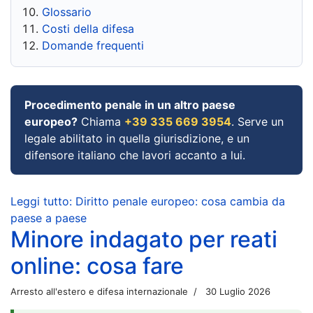
Glossario
Costi della difesa
Domande frequenti
Procedimento penale in un altro paese
europeo?
Chiama
+39 335 669 3954
. Serve un
legale abilitato in quella giurisdizione, e un
difensore italiano che lavori accanto a lui.
Leggi tutto: Diritto penale europeo: cosa cambia da
paese a paese
Minore indagato per reati
online: cosa fare
Arresto all'estero e difesa internazionale
30 Luglio 2026