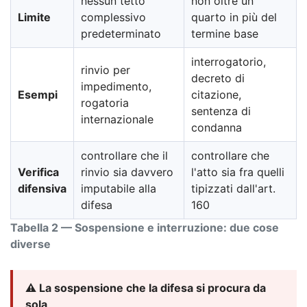
nessun tetto
non oltre un
Limite
complessivo
quarto in più del
predeterminato
termine base
interrogatorio,
rinvio per
decreto di
impedimento,
Esempi
citazione,
rogatoria
sentenza di
internazionale
condanna
controllare che il
controllare che
Verifica
rinvio sia davvero
l'atto sia fra quelli
difensiva
imputabile alla
tipizzati dall'art.
difesa
160
Tabella 2 — Sospensione e interruzione: due cose
diverse
⚠️ La sospensione che la difesa si procura da
sola