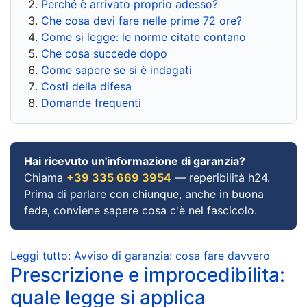
Perché è arrivato proprio adesso?
Che cosa devi fare nelle prime 72 ore?
Come si legge: le norme citate contano
Che cosa succede dopo
Come sapere se si è indagati
Costi della difesa
Domande frequenti
Hai ricevuto un'informazione di garanzia?
Chiama
+39 335 669 3954
— reperibilità h24.
Prima di parlare con chiunque, anche in buona
fede, conviene sapere cosa c'è nel fascicolo.
Leggi tutto: Avviso di garanzia: cosa fare davvero
Prescrizione e improcedibilita:
quale legge si applica