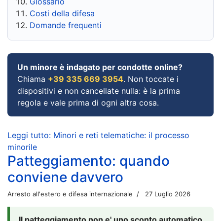
Glossario
Costi della difesa
Domande frequenti
Un minore è indagato per condotte online?
Chiama
+39 335 669 3954
. Non toccate i
dispositivi e non cancellate nulla: è la prima
regola e vale prima di ogni altra cosa.
Leggi tutto: Minori e reti telematiche: il processo
minorile
Patteggiamento: quando
conviene davvero
Arresto all'estero e difesa internazionale
27 Luglio 2026
Il patteggiamento non e' uno sconto automatico