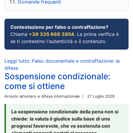
Domande frequenti
Contestazione per falso o contraffazione?
Chiama
+39 335 669 3954
. La prima verifica è
se ti contestino l'autenticità o il contenuto.
Leggi tutto: Falso documentale e contraffazione: la
difesa
Sospensione condizionale:
come si ottiene
Arresto all'estero e difesa internazionale
27 Luglio 2026
La sospensione condizionale della pena non si
chiede: la valuta il giudice sulla base di una
prognosi favorevole, che va sostenuta con
elementi concreti portati al processo.