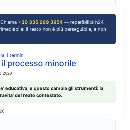
Chiama
+39 335 669 3954
— reperibilità h24.
imediabile: il reato non è più perseguibile, e non
a: i termini
 il processo minorile
io 2026
 e' educativa, e questo cambia gli strumenti: la
ravita' del reato contestato.
026