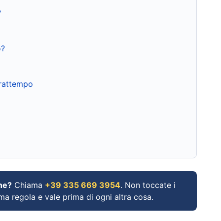
?
o?
frattempo
ne?
Chiama
+39 335 669 3954
. Non toccate i
ima regola e vale prima di ogni altra cosa.