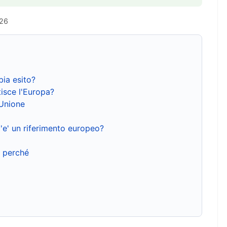
026
bia esito?
isce l'Europa?
'Unione
'e' un riferimento europeo?
e perché