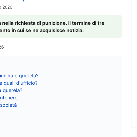
io 2026
nella richiesta di punizione. Il termine di tre
to in cui se ne acquisisce notizia.
26
nuncia e querela?
e quali d'ufficio?
a querela?
ntenere
 società