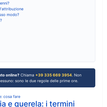
renni?
l'attribuzione
tesso modo?
?
uto online?
Chiama
+39 335 669 3954
. Non
 nessuno: sono le due regole delle prime ore.
e: cosa fare
a e querela: i termini