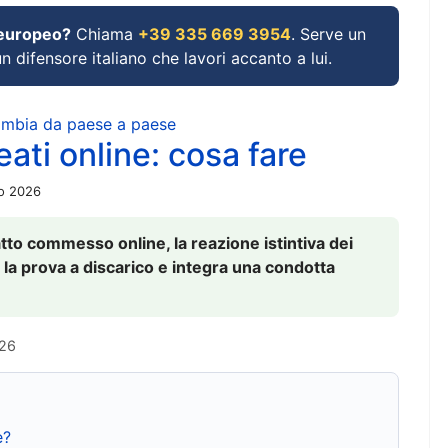
 europeo?
Chiama
+39 335 669 3954
. Serve un
un difensore italiano che lavori accanto a lui.
cambia da paese a paese
ati online: cosa fare
io 2026
to commesso online, la reazione istintiva dei
 la prova a discarico e integra una condotta
026
e?