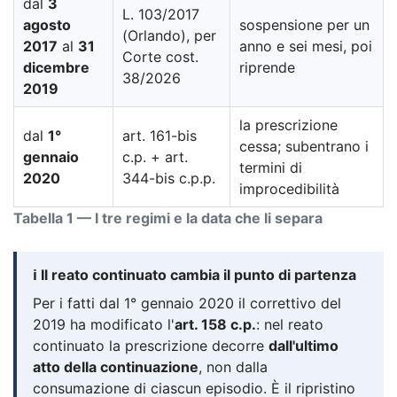
dal
3
L. 103/2017
agosto
sospensione per un
(Orlando), per
2017
al
31
anno e sei mesi, poi
Corte cost.
dicembre
riprende
38/2026
2019
la prescrizione
dal
1°
art. 161-bis
cessa; subentrano i
gennaio
c.p. + art.
termini di
2020
344-bis c.p.p.
improcedibilità
Tabella 1 — I tre regimi e la data che li separa
ℹ️ Il reato continuato cambia il punto di partenza
Per i fatti dal 1° gennaio 2020 il correttivo del
2019 ha modificato l'
art. 158 c.p.
: nel reato
continuato la prescrizione decorre
dall'ultimo
atto della continuazione
, non dalla
consumazione di ciascun episodio. È il ripristino