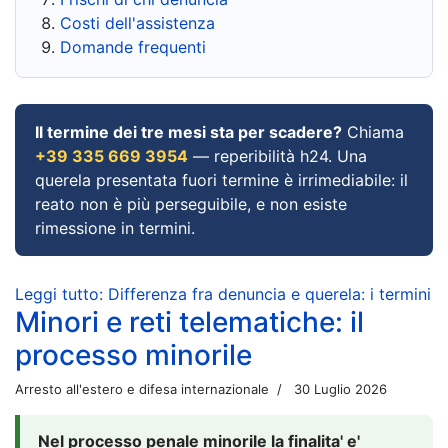
Costi dell'assistenza
Domande frequenti
Il termine dei tre mesi sta per scadere?
Chiama
+39 335 669 3954
— reperibilità h24. Una
querela presentata fuori termine è irrimediabile: il
reato non è più perseguibile, e non esiste
rimessione in termini.
Leggi tutto: Differenza fra denuncia e querela: i termini
Minori e reti telematiche: il
processo minorile
Arresto all'estero e difesa internazionale
30 Luglio 2026
Nel processo penale minorile la finalita' e'