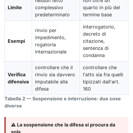
nessun tetto
non oltre un
Limite
complessivo
quarto in più del
predeterminato
termine base
interrogatorio,
rinvio per
decreto di
impedimento,
Esempi
citazione,
rogatoria
sentenza di
internazionale
condanna
controllare che il
controllare che
Verifica
rinvio sia davvero
l'atto sia fra quelli
difensiva
imputabile alla
tipizzati dall'art.
difesa
160
Tabella 2 — Sospensione e interruzione: due cose
diverse
⚠️ La sospensione che la difesa si procura da
sola