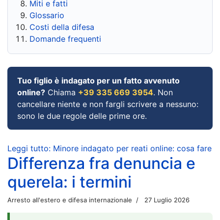
Miti e fatti
Glossario
Costi della difesa
Domande frequenti
Tuo figlio è indagato per un fatto avvenuto
online?
Chiama
+39 335 669 3954
. Non
cancellare niente e non fargli scrivere a nessuno:
sono le due regole delle prime ore.
Leggi tutto: Minore indagato per reati online: cosa fare
Differenza fra denuncia e
querela: i termini
Arresto all'estero e difesa internazionale
27 Luglio 2026