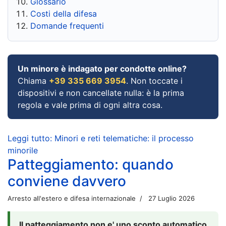
Glossario
Costi della difesa
Domande frequenti
Un minore è indagato per condotte online?
Chiama
+39 335 669 3954
. Non toccate i
dispositivi e non cancellate nulla: è la prima
regola e vale prima di ogni altra cosa.
Leggi tutto: Minori e reti telematiche: il processo
minorile
Patteggiamento: quando
conviene davvero
Arresto all'estero e difesa internazionale
27 Luglio 2026
Il patteggiamento non e' uno sconto automatico