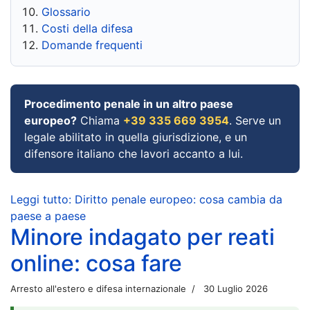
Glossario
Costi della difesa
Domande frequenti
Procedimento penale in un altro paese
europeo?
Chiama
+39 335 669 3954
. Serve un
legale abilitato in quella giurisdizione, e un
difensore italiano che lavori accanto a lui.
Leggi tutto: Diritto penale europeo: cosa cambia da
paese a paese
Minore indagato per reati
online: cosa fare
Arresto all'estero e difesa internazionale
30 Luglio 2026