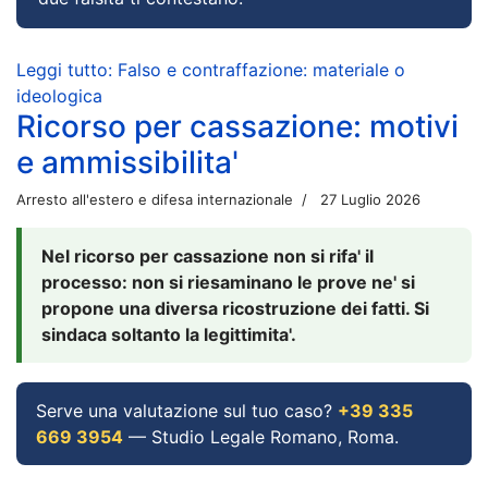
Leggi tutto: Falso e contraffazione: materiale o
ideologica
Ricorso per cassazione: motivi
e ammissibilita'
Arresto all'estero e difesa internazionale
27 Luglio 2026
Nel ricorso per cassazione non si rifa' il
processo: non si riesaminano le prove ne' si
propone una diversa ricostruzione dei fatti. Si
sindaca soltanto la legittimita'.
Serve una valutazione sul tuo caso?
+39 335
669 3954
— Studio Legale Romano, Roma.