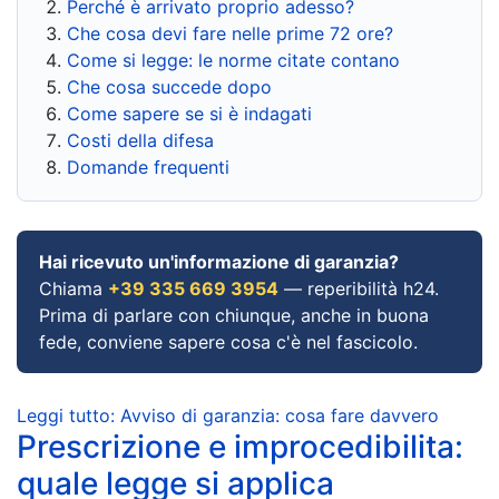
Perché è arrivato proprio adesso?
Che cosa devi fare nelle prime 72 ore?
Come si legge: le norme citate contano
Che cosa succede dopo
Come sapere se si è indagati
Costi della difesa
Domande frequenti
Hai ricevuto un'informazione di garanzia?
Chiama
+39 335 669 3954
— reperibilità h24.
Prima di parlare con chiunque, anche in buona
fede, conviene sapere cosa c'è nel fascicolo.
Leggi tutto: Avviso di garanzia: cosa fare davvero
Prescrizione e improcedibilita:
quale legge si applica