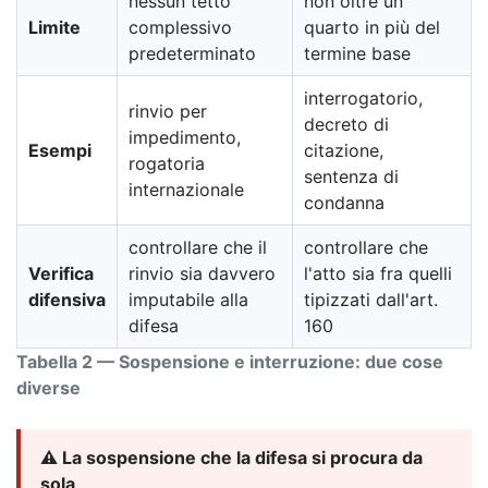
nessun tetto
non oltre un
Limite
complessivo
quarto in più del
predeterminato
termine base
interrogatorio,
rinvio per
decreto di
impedimento,
Esempi
citazione,
rogatoria
sentenza di
internazionale
condanna
controllare che il
controllare che
Verifica
rinvio sia davvero
l'atto sia fra quelli
difensiva
imputabile alla
tipizzati dall'art.
difesa
160
Tabella 2 — Sospensione e interruzione: due cose
diverse
⚠️ La sospensione che la difesa si procura da
sola