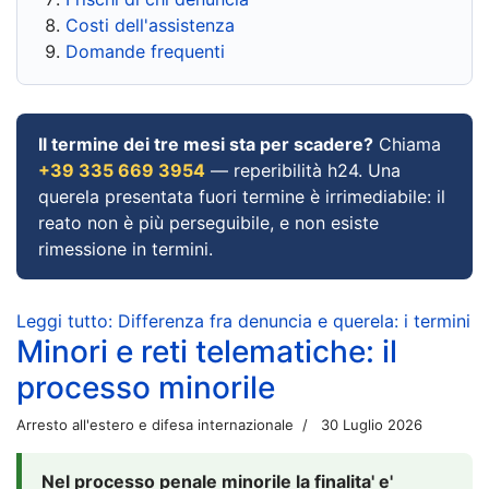
Costi dell'assistenza
Domande frequenti
Il termine dei tre mesi sta per scadere?
Chiama
+39 335 669 3954
— reperibilità h24. Una
querela presentata fuori termine è irrimediabile: il
reato non è più perseguibile, e non esiste
rimessione in termini.
Leggi tutto: Differenza fra denuncia e querela: i termini
Minori e reti telematiche: il
processo minorile
Arresto all'estero e difesa internazionale
30 Luglio 2026
Nel processo penale minorile la finalita' e'