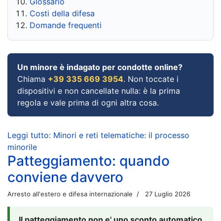
Glossario
Costi della difesa
Domande frequenti
Un minore è indagato per condotte online?
Chiama
+39 335 669 3954
. Non toccate i
dispositivi e non cancellate nulla: è la prima
regola e vale prima di ogni altra cosa.
Leggi tutto: Minori e reti telematiche: il processo
minorile
Patteggiamento: quando
conviene davvero
Arresto all'estero e difesa internazionale
27 Luglio 2026
Il patteggiamento non e' uno sconto automatico