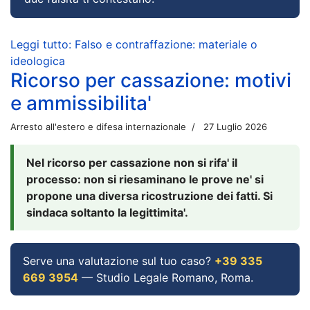
Leggi tutto: Falso e contraffazione: materiale o
ideologica
Ricorso per cassazione: motivi
e ammissibilita'
Arresto all'estero e difesa internazionale
27 Luglio 2026
Nel ricorso per cassazione non si rifa' il
processo: non si riesaminano le prove ne' si
propone una diversa ricostruzione dei fatti. Si
sindaca soltanto la legittimita'.
Serve una valutazione sul tuo caso?
+39 335
669 3954
— Studio Legale Romano, Roma.