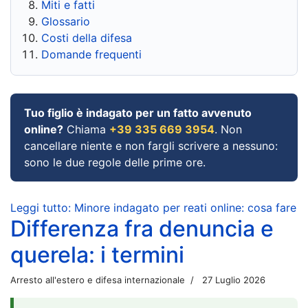
Miti e fatti
Glossario
Costi della difesa
Domande frequenti
Tuo figlio è indagato per un fatto avvenuto
online?
Chiama
+39 335 669 3954
. Non
cancellare niente e non fargli scrivere a nessuno:
sono le due regole delle prime ore.
Leggi tutto: Minore indagato per reati online: cosa fare
Differenza fra denuncia e
querela: i termini
Arresto all'estero e difesa internazionale
27 Luglio 2026