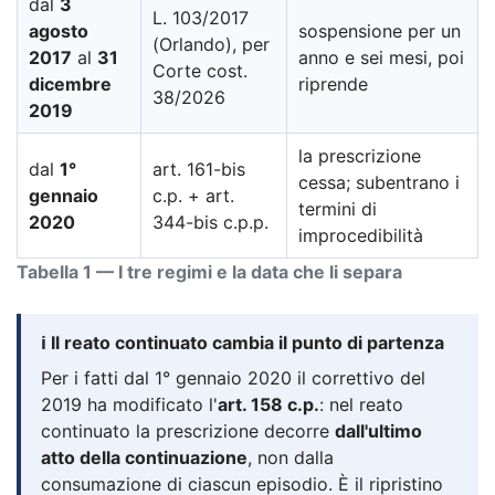
dal
3
L. 103/2017
agosto
sospensione per un
(Orlando), per
2017
al
31
anno e sei mesi, poi
Corte cost.
dicembre
riprende
38/2026
2019
la prescrizione
dal
1°
art. 161-bis
cessa; subentrano i
gennaio
c.p. + art.
termini di
2020
344-bis c.p.p.
improcedibilità
Tabella 1 — I tre regimi e la data che li separa
ℹ️ Il reato continuato cambia il punto di partenza
Per i fatti dal 1° gennaio 2020 il correttivo del
2019 ha modificato l'
art. 158 c.p.
: nel reato
continuato la prescrizione decorre
dall'ultimo
atto della continuazione
, non dalla
consumazione di ciascun episodio. È il ripristino