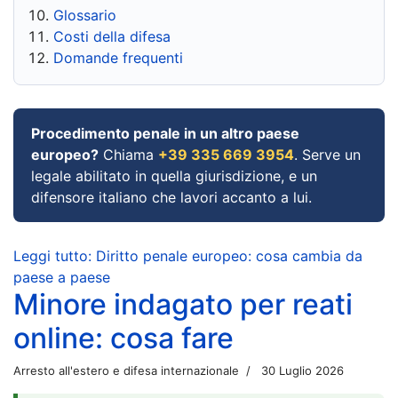
Glossario
Costi della difesa
Domande frequenti
Procedimento penale in un altro paese
europeo?
Chiama
+39 335 669 3954
. Serve un
legale abilitato in quella giurisdizione, e un
difensore italiano che lavori accanto a lui.
Leggi tutto: Diritto penale europeo: cosa cambia da
paese a paese
Minore indagato per reati
online: cosa fare
Arresto all'estero e difesa internazionale
30 Luglio 2026