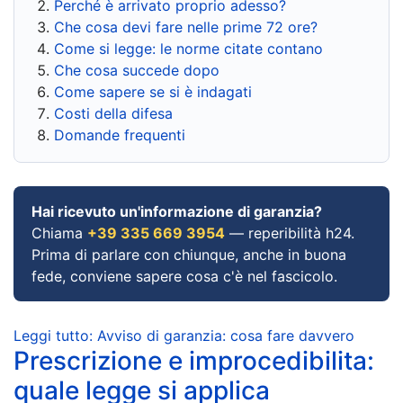
Perché è arrivato proprio adesso?
Che cosa devi fare nelle prime 72 ore?
Come si legge: le norme citate contano
Che cosa succede dopo
Come sapere se si è indagati
Costi della difesa
Domande frequenti
Hai ricevuto un'informazione di garanzia?
Chiama
+39 335 669 3954
— reperibilità h24.
Prima di parlare con chiunque, anche in buona
fede, conviene sapere cosa c'è nel fascicolo.
Leggi tutto: Avviso di garanzia: cosa fare davvero
Prescrizione e improcedibilita:
quale legge si applica