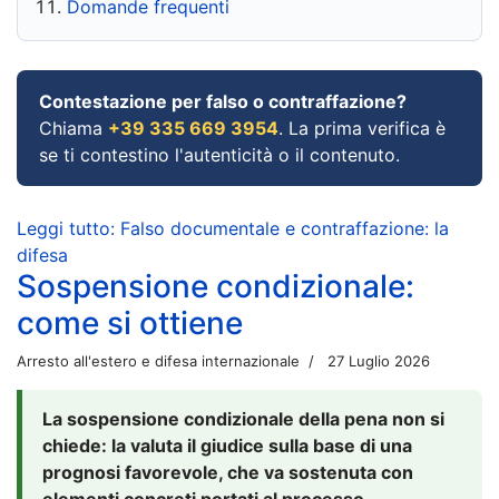
Domande frequenti
Contestazione per falso o contraffazione?
Chiama
+39 335 669 3954
. La prima verifica è
se ti contestino l'autenticità o il contenuto.
Leggi tutto: Falso documentale e contraffazione: la
difesa
Sospensione condizionale:
come si ottiene
Arresto all'estero e difesa internazionale
27 Luglio 2026
La sospensione condizionale della pena non si
chiede: la valuta il giudice sulla base di una
prognosi favorevole, che va sostenuta con
elementi concreti portati al processo.