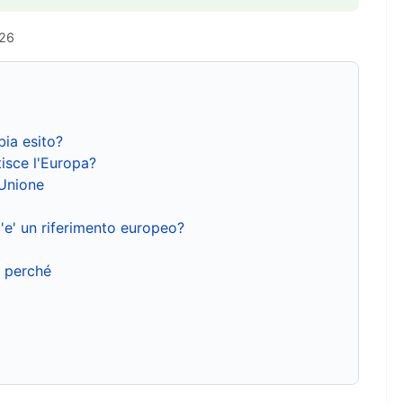
026
bia esito?
isce l'Europa?
'Unione
'e' un riferimento europeo?
e perché