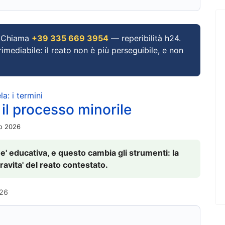
Chiama
+39 335 669 3954
— reperibilità h24.
imediabile: il reato non è più perseguibile, e non
a: i termini
 il processo minorile
io 2026
 e' educativa, e questo cambia gli strumenti: la
ravita' del reato contestato.
026