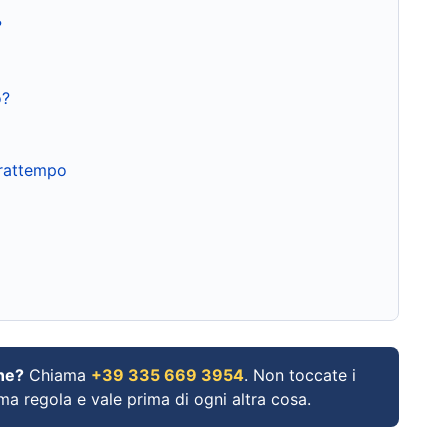
?
o?
frattempo
ne?
Chiama
+39 335 669 3954
. Non toccate i
ima regola e vale prima di ogni altra cosa.