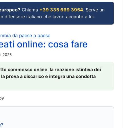
 europeo?
Chiama
+39 335 669 3954
. Serve un
un difensore italiano che lavori accanto a lui.
cambia da paese a paese
ati online: cosa fare
io 2026
to commesso online, la reazione istintiva dei
 la prova a discarico e integra una condotta
026
e?