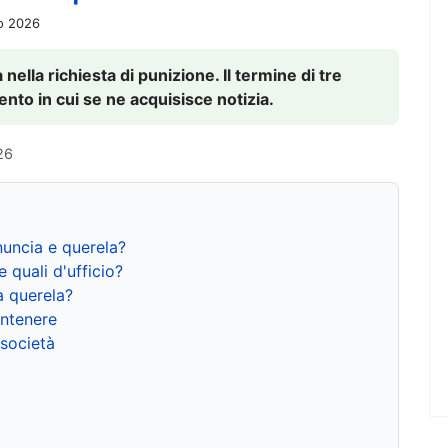
io 2026
nella richiesta di punizione. Il termine di tre
to in cui se ne acquisisce notizia.
26
nuncia e querela?
e quali d'ufficio?
a querela?
ntenere
 società