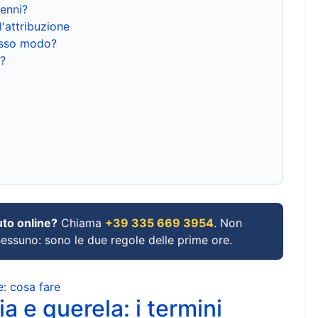
renni?
l'attribuzione
tesso modo?
?
uto online?
Chiama
+39 335 669 3954
. Non
 nessuno: sono le due regole delle prime ore.
e: cosa fare
a e querela: i termini