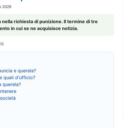
io 2026
nella richiesta di punizione. Il termine di tre
to in cui se ne acquisisce notizia.
26
nuncia e querela?
e quali d'ufficio?
a querela?
ntenere
 società