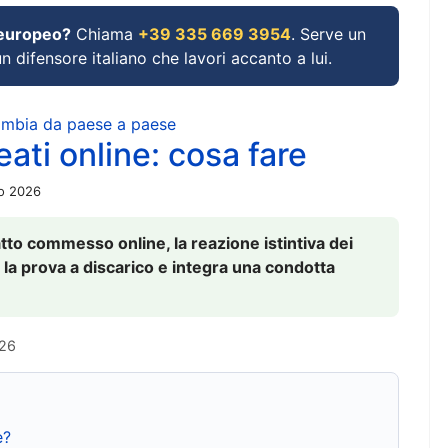
 europeo?
Chiama
+39 335 669 3954
. Serve un
un difensore italiano che lavori accanto a lui.
cambia da paese a paese
ati online: cosa fare
io 2026
to commesso online, la reazione istintiva dei
 la prova a discarico e integra una condotta
026
e?