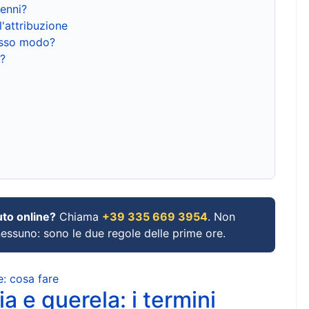
renni?
l'attribuzione
tesso modo?
?
uto online?
Chiama
+39 335 669 3954
. Non
 nessuno: sono le due regole delle prime ore.
e: cosa fare
a e querela: i termini