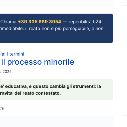
Chiama
+39 335 669 3954
— reperibilità h24.
imediabile: il reato non è più perseguibile, e non
a: i termini
 il processo minorile
io 2026
 e' educativa, e questo cambia gli strumenti: la
ravita' del reato contestato.
026