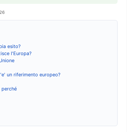
026
bia esito?
isce l'Europa?
'Unione
'e' un riferimento europeo?
e perché