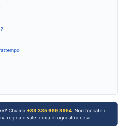
?
o?
frattempo
ne?
Chiama
+39 335 669 3954
. Non toccate i
ima regola e vale prima di ogni altra cosa.