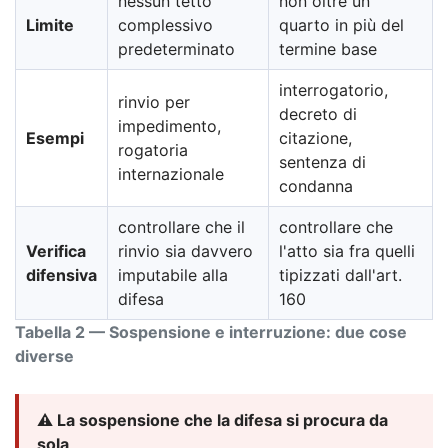
nessun tetto
non oltre un
Limite
complessivo
quarto in più del
predeterminato
termine base
interrogatorio,
rinvio per
decreto di
impedimento,
Esempi
citazione,
rogatoria
sentenza di
internazionale
condanna
controllare che il
controllare che
Verifica
rinvio sia davvero
l'atto sia fra quelli
difensiva
imputabile alla
tipizzati dall'art.
difesa
160
Tabella 2 — Sospensione e interruzione: due cose
diverse
⚠️ La sospensione che la difesa si procura da
sola