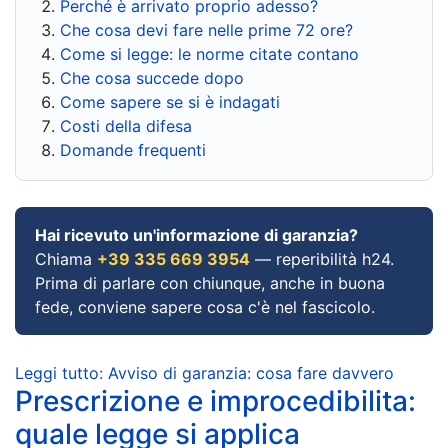
Perché è arrivato proprio adesso?
Che cosa devi fare nelle prime 72 ore?
Come si legge: le norme citate contano
Che cosa succede dopo
Come sapere se si è indagati
Costi della difesa
Domande frequenti
Hai ricevuto un'informazione di garanzia?
Chiama
+39 335 669 3954
— reperibilità h24.
Prima di parlare con chiunque, anche in buona
fede, conviene sapere cosa c'è nel fascicolo.
Leggi tutto: Avviso di garanzia: cosa fare davvero
Prescrizione e improcedibilita:
quale legge si applica