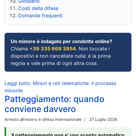
Glossario
Costi della difesa
Domande frequenti
Un minore è indagato per condotte online?
Chiama
+39 335 669 3954
. Non toccate i
dispositivi e non cancellate nulla: è la prima
regola e vale prima di ogni altra cosa.
Leggi tutto: Minori e reti telematiche: il processo
minorile
Patteggiamento: quando
conviene davvero
Arresto all'estero e difesa internazionale
27 Luglio 2026
Il patteggiamento non e' uno sconto automatico