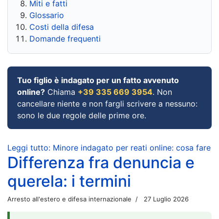
Miti e fatti
Glossario
Costi della difesa
Domande frequenti
Tuo figlio è indagato per un fatto avvenuto
online?
Chiama
+39 335 669 3954
. Non
cancellare niente e non fargli scrivere a nessuno:
sono le due regole delle prime ore.
Leggi tutto: Minore indagato per reati online: cosa fare
Differenza fra denuncia e
querela: i termini
Arresto all'estero e difesa internazionale
27 Luglio 2026