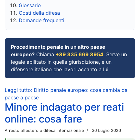
Glossario
Costi della difesa
Domande frequenti
Procedimento penale in un altro paese
europeo?
Chiama
+39 335 669 3954
. Serve un
legale abilitato in quella giurisdizione, e un
difensore italiano che lavori accanto a lui.
Leggi tutto: Diritto penale europeo: cosa cambia da
paese a paese
Minore indagato per reati
online: cosa fare
Arresto all'estero e difesa internazionale
30 Luglio 2026