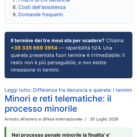
Costi dell'assistenza
Domande frequenti
Il termine dei tre mesi sta per scadere?
Chiama
+39 335 669 3954
— reperibilità h24. Una
querela presentata fuori termine è irrimediabile: il
reato non è più perseguibile, e non esiste
rimessione in termini.
Leggi tutto: Differenza fra denuncia e querela: i termini
Minori e reti telematiche: il
processo minorile
Arresto all'estero e difesa internazionale
30 Luglio 2026
Nel processo penale minorile la finalita' e'