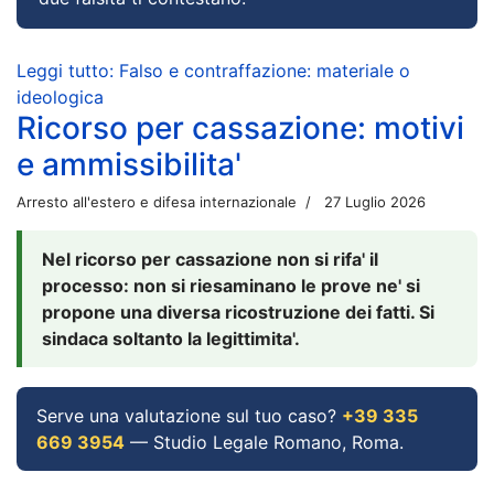
Leggi tutto: Falso e contraffazione: materiale o
ideologica
Ricorso per cassazione: motivi
e ammissibilita'
Arresto all'estero e difesa internazionale
27 Luglio 2026
Nel ricorso per cassazione non si rifa' il
processo: non si riesaminano le prove ne' si
propone una diversa ricostruzione dei fatti. Si
sindaca soltanto la legittimita'.
Serve una valutazione sul tuo caso?
+39 335
669 3954
— Studio Legale Romano, Roma.