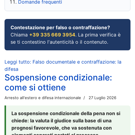
Domande frequenti
Contestazione per falso o contraffazione?
Chiama
+39 335 669 3954
. La prima verifica è
se ti contestino l'autenticità o il contenuto.
Leggi tutto: Falso documentale e contraffazione: la
difesa
Sospensione condizionale:
come si ottiene
Arresto all'estero e difesa internazionale
27 Luglio 2026
La sospensione condizionale della pena non si
chiede: la valuta il giudice sulla base di una
prognosi favorevole, che va sostenuta con
elementi concreti portati al processo.