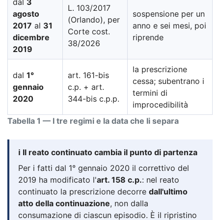
dal
3
L. 103/2017
agosto
sospensione per un
(Orlando), per
2017
al
31
anno e sei mesi, poi
Corte cost.
dicembre
riprende
38/2026
2019
la prescrizione
dal
1°
art. 161-bis
cessa; subentrano i
gennaio
c.p. + art.
termini di
2020
344-bis c.p.p.
improcedibilità
Tabella 1 — I tre regimi e la data che li separa
ℹ️ Il reato continuato cambia il punto di partenza
Per i fatti dal 1° gennaio 2020 il correttivo del
2019 ha modificato l'
art. 158 c.p.
: nel reato
continuato la prescrizione decorre
dall'ultimo
atto della continuazione
, non dalla
consumazione di ciascun episodio. È il ripristino