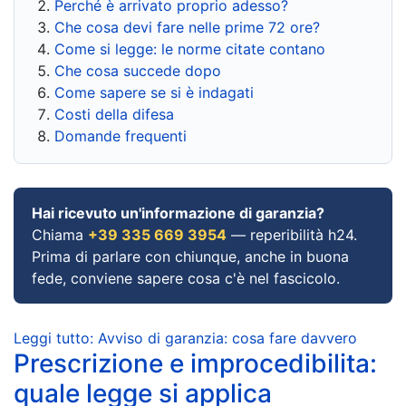
Perché è arrivato proprio adesso?
Che cosa devi fare nelle prime 72 ore?
Come si legge: le norme citate contano
Che cosa succede dopo
Come sapere se si è indagati
Costi della difesa
Domande frequenti
Hai ricevuto un'informazione di garanzia?
Chiama
+39 335 669 3954
— reperibilità h24.
Prima di parlare con chiunque, anche in buona
fede, conviene sapere cosa c'è nel fascicolo.
Leggi tutto: Avviso di garanzia: cosa fare davvero
Prescrizione e improcedibilita:
quale legge si applica