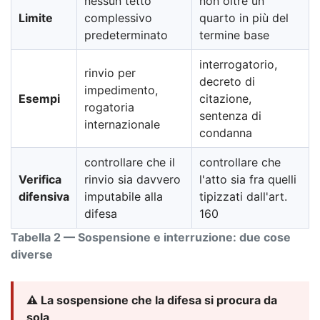
nessun tetto
non oltre un
Limite
complessivo
quarto in più del
predeterminato
termine base
interrogatorio,
rinvio per
decreto di
impedimento,
Esempi
citazione,
rogatoria
sentenza di
internazionale
condanna
controllare che il
controllare che
Verifica
rinvio sia davvero
l'atto sia fra quelli
difensiva
imputabile alla
tipizzati dall'art.
difesa
160
Tabella 2 — Sospensione e interruzione: due cose
diverse
⚠️ La sospensione che la difesa si procura da
sola