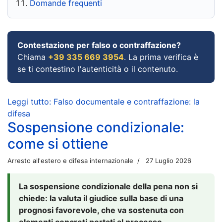
Domande frequenti
Contestazione per falso o contraffazione?
Chiama
+39 335 669 3954
. La prima verifica è
se ti contestino l'autenticità o il contenuto.
Leggi tutto: Falso documentale e contraffazione: la
difesa
Sospensione condizionale:
come si ottiene
Arresto all'estero e difesa internazionale
27 Luglio 2026
La sospensione condizionale della pena non si
chiede: la valuta il giudice sulla base di una
prognosi favorevole, che va sostenuta con
elementi concreti portati al processo.