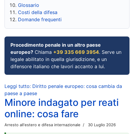
Glossario
Costi della difesa
Domande frequenti
Procedimento penale in un altro paese
europeo?
Chiama
+39 335 669 3954
. Serve un
legale abilitato in quella giurisdizione, e un
difensore italiano che lavori accanto a lui.
Leggi tutto: Diritto penale europeo: cosa cambia da
paese a paese
Minore indagato per reati
online: cosa fare
Arresto all'estero e difesa internazionale
30 Luglio 2026