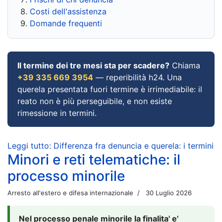
Costi dell'assistenza
Domande frequenti
Il termine dei tre mesi sta per scadere?
Chiama
+39 335 669 3954
— reperibilità h24. Una
querela presentata fuori termine è irrimediabile: il
reato non è più perseguibile, e non esiste
rimessione in termini.
Leggi tutto: Differenza fra denuncia e querela: i termini
Minori e reti telematiche: il
processo minorile
Arresto all'estero e difesa internazionale
30 Luglio 2026
Nel processo penale minorile la finalita' e'