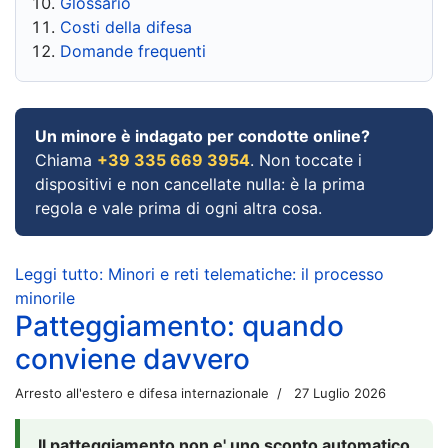
Glossario
Costi della difesa
Domande frequenti
Un minore è indagato per condotte online?
Chiama
+39 335 669 3954
. Non toccate i
dispositivi e non cancellate nulla: è la prima
regola e vale prima di ogni altra cosa.
Leggi tutto: Minori e reti telematiche: il processo
minorile
Patteggiamento: quando
conviene davvero
Arresto all'estero e difesa internazionale
27 Luglio 2026
Il patteggiamento non e' uno sconto automatico