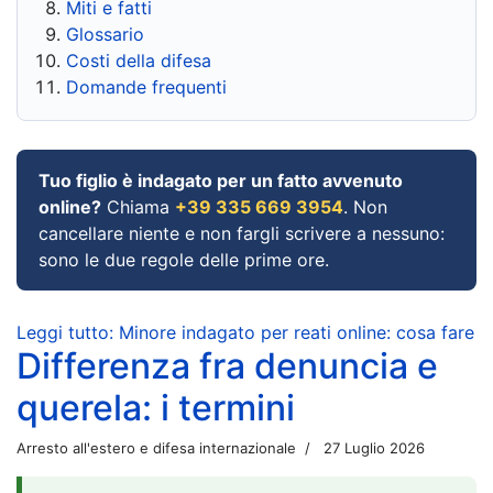
Miti e fatti
Glossario
Costi della difesa
Domande frequenti
Tuo figlio è indagato per un fatto avvenuto
online?
Chiama
+39 335 669 3954
. Non
cancellare niente e non fargli scrivere a nessuno:
sono le due regole delle prime ore.
Leggi tutto: Minore indagato per reati online: cosa fare
Differenza fra denuncia e
querela: i termini
Arresto all'estero e difesa internazionale
27 Luglio 2026