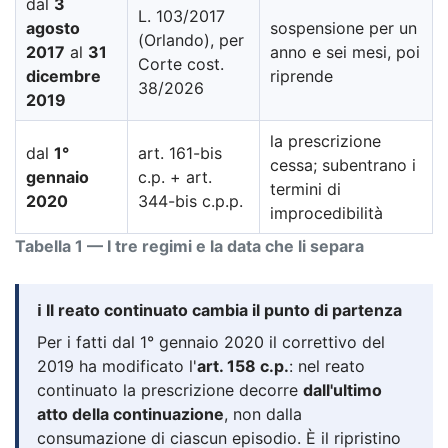
dal
3
L. 103/2017
agosto
sospensione per un
(Orlando), per
2017
al
31
anno e sei mesi, poi
Corte cost.
dicembre
riprende
38/2026
2019
la prescrizione
dal
1°
art. 161-bis
cessa; subentrano i
gennaio
c.p. + art.
termini di
2020
344-bis c.p.p.
improcedibilità
Tabella 1 — I tre regimi e la data che li separa
ℹ️ Il reato continuato cambia il punto di partenza
Per i fatti dal 1° gennaio 2020 il correttivo del
2019 ha modificato l'
art. 158 c.p.
: nel reato
continuato la prescrizione decorre
dall'ultimo
atto della continuazione
, non dalla
consumazione di ciascun episodio. È il ripristino