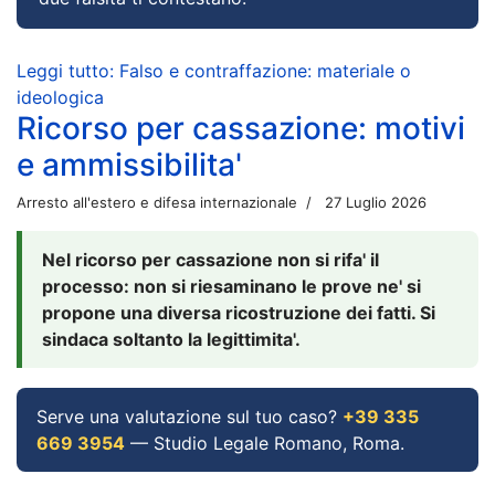
Leggi tutto: Falso e contraffazione: materiale o
ideologica
Ricorso per cassazione: motivi
e ammissibilita'
Arresto all'estero e difesa internazionale
27 Luglio 2026
Nel ricorso per cassazione non si rifa' il
processo: non si riesaminano le prove ne' si
propone una diversa ricostruzione dei fatti. Si
sindaca soltanto la legittimita'.
Serve una valutazione sul tuo caso?
+39 335
669 3954
— Studio Legale Romano, Roma.