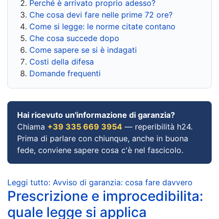
Perché è arrivato proprio adesso?
Che cosa devi fare nelle prime 72 ore?
Come si legge: le norme citate contano
Che cosa succede dopo
Come sapere se si è indagati
Costi della difesa
Domande frequenti
Hai ricevuto un'informazione di garanzia?
Chiama
+39 335 669 3954
— reperibilità h24.
Prima di parlare con chiunque, anche in buona
fede, conviene sapere cosa c'è nel fascicolo.
Leggi tutto: Avviso di garanzia: cosa fare davvero
Prescrizione e improcedibilita:
quale legge si applica