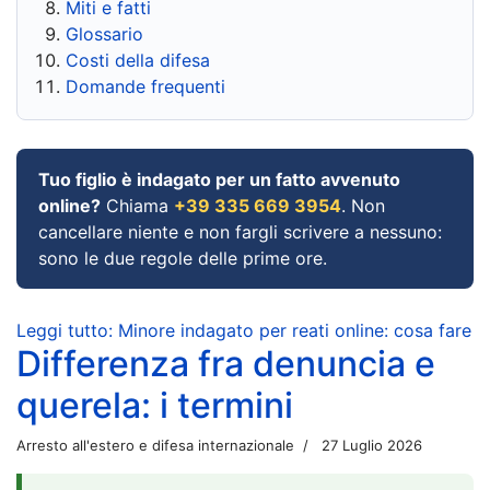
Miti e fatti
Glossario
Costi della difesa
Domande frequenti
Tuo figlio è indagato per un fatto avvenuto
online?
Chiama
+39 335 669 3954
. Non
cancellare niente e non fargli scrivere a nessuno:
sono le due regole delle prime ore.
Leggi tutto: Minore indagato per reati online: cosa fare
Differenza fra denuncia e
querela: i termini
Arresto all'estero e difesa internazionale
27 Luglio 2026