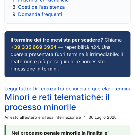
Costi dell'assistenza
Domande frequenti
Il termine dei tre mesi sta per scadere?
Chiama
+39 335 669 3954
— reperibilità h24. Una
querela presentata fuori termine è irrimediabile: il
reato non è più perseguibile, e non esiste
rimessione in termini.
Leggi tutto: Differenza fra denuncia e querela: i termini
Minori e reti telematiche: il
processo minorile
Arresto all'estero e difesa internazionale
30 Luglio 2026
Nel processo penale minorile la finalita' e'