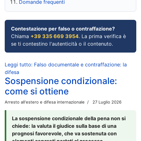
Domande frequenti
Contestazione per falso o contraffazione?
Chiama
+39 335 669 3954
. La prima verifica è
se ti contestino l'autenticità o il contenuto.
Leggi tutto: Falso documentale e contraffazione: la
difesa
Sospensione condizionale:
come si ottiene
Arresto all'estero e difesa internazionale
27 Luglio 2026
La sospensione condizionale della pena non si
chiede: la valuta il giudice sulla base di una
prognosi favorevole, che va sostenuta con
elementi concreti portati al processo.