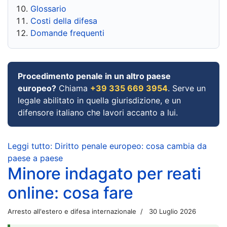
Glossario
Costi della difesa
Domande frequenti
Procedimento penale in un altro paese
europeo?
Chiama
+39 335 669 3954
. Serve un
legale abilitato in quella giurisdizione, e un
difensore italiano che lavori accanto a lui.
Leggi tutto: Diritto penale europeo: cosa cambia da
paese a paese
Minore indagato per reati
online: cosa fare
Arresto all'estero e difesa internazionale
30 Luglio 2026