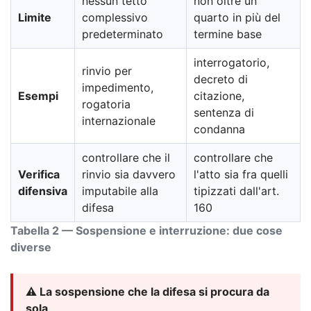
nessun tetto
non oltre un
Limite
complessivo
quarto in più del
predeterminato
termine base
interrogatorio,
rinvio per
decreto di
impedimento,
Esempi
citazione,
rogatoria
sentenza di
internazionale
condanna
controllare che il
controllare che
Verifica
rinvio sia davvero
l'atto sia fra quelli
difensiva
imputabile alla
tipizzati dall'art.
difesa
160
Tabella 2 — Sospensione e interruzione: due cose
diverse
⚠️ La sospensione che la difesa si procura da
sola