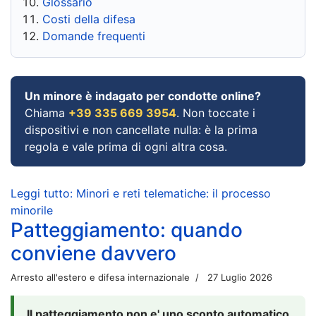
Glossario
Costi della difesa
Domande frequenti
Un minore è indagato per condotte online?
Chiama
+39 335 669 3954
. Non toccate i
dispositivi e non cancellate nulla: è la prima
regola e vale prima di ogni altra cosa.
Leggi tutto: Minori e reti telematiche: il processo
minorile
Patteggiamento: quando
conviene davvero
Arresto all'estero e difesa internazionale
27 Luglio 2026
Il patteggiamento non e' uno sconto automatico