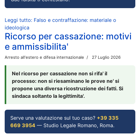
Leggi tutto: Falso e contraffazione: materiale o
ideologica
Ricorso per cassazione: motivi
e ammissibilita'
Arresto all'estero e difesa internazionale
27 Luglio 2026
Nel ricorso per cassazione non si rifa' il
processo: non si riesaminano le prove ne' si
propone una diversa ricostruzione dei fatti. Si
sindaca soltanto la legittimita'.
Serve una valutazione sul tuo caso?
+39 335
669 3954
— Studio Legale Romano, Roma.