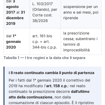
dal
3
L. 103/2017
agosto
sospensione per un
(Orlando), per
2017
al
31
anno e sei mesi, poi
Corte cost.
dicembre
riprende
38/2026
2019
la prescrizione
dal
1°
art. 161-bis
cessa; subentrano i
gennaio
c.p. + art.
termini di
2020
344-bis c.p.p.
improcedibilità
Tabella 1 — I tre regimi e la data che li separa
ℹ️ Il reato continuato cambia il punto di partenza
Per i fatti dal 1° gennaio 2020 il correttivo del
2019 ha modificato l'
art. 158 c.p.
: nel reato
continuato la prescrizione decorre
dall'ultimo
atto della continuazione
, non dalla
consumazione di ciascun episodio. È il ripristino