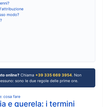
renni?
l'attribuzione
tesso modo?
?
uto online?
Chiama
+39 335 669 3954
. Non
 nessuno: sono le due regole delle prime ore.
e: cosa fare
a e querela: i termini