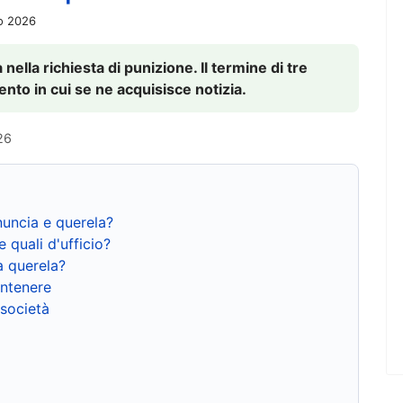
io 2026
nella richiesta di punizione. Il termine di tre
to in cui se ne acquisisce notizia.
26
nuncia e querela?
e quali d'ufficio?
a querela?
ntenere
 società