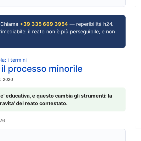
Chiama
+39 335 669 3954
— reperibilità h24.
imediabile: il reato non è più perseguibile, e non
a: i termini
 il processo minorile
io 2026
 e' educativa, e questo cambia gli strumenti: la
ravita' del reato contestato.
026