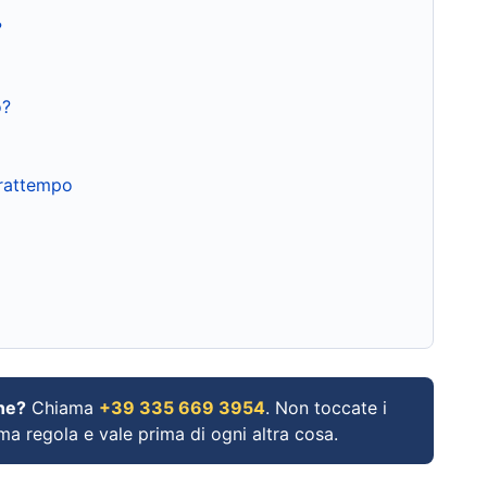
?
o?
frattempo
ne?
Chiama
+39 335 669 3954
. Non toccate i
ima regola e vale prima di ogni altra cosa.