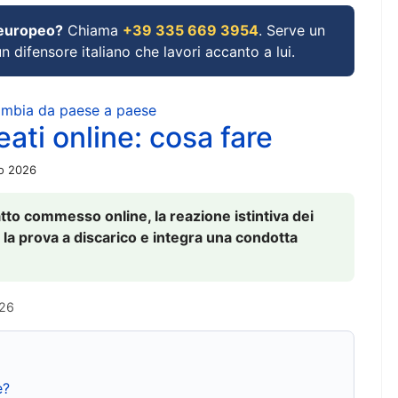
 europeo?
Chiama
+39 335 669 3954
. Serve un
un difensore italiano che lavori accanto a lui.
cambia da paese a paese
ati online: cosa fare
io 2026
to commesso online, la reazione istintiva dei
 la prova a discarico e integra una condotta
026
e?