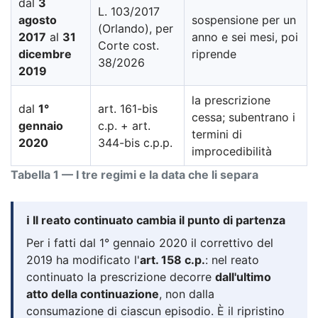
dal
3
L. 103/2017
agosto
sospensione per un
(Orlando), per
2017
al
31
anno e sei mesi, poi
Corte cost.
dicembre
riprende
38/2026
2019
la prescrizione
dal
1°
art. 161-bis
cessa; subentrano i
gennaio
c.p. + art.
termini di
2020
344-bis c.p.p.
improcedibilità
Tabella 1 — I tre regimi e la data che li separa
ℹ️ Il reato continuato cambia il punto di partenza
Per i fatti dal 1° gennaio 2020 il correttivo del
2019 ha modificato l'
art. 158 c.p.
: nel reato
continuato la prescrizione decorre
dall'ultimo
atto della continuazione
, non dalla
consumazione di ciascun episodio. È il ripristino