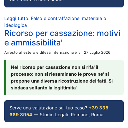
Leggi tutto: Falso e contraffazione: materiale o
ideologica
Ricorso per cassazione: motivi
e ammissibilita'
Arresto all'estero e difesa internazionale
27 Luglio 2026
Nel ricorso per cassazione non si rifa' il
processo: non si riesaminano le prove ne' si
propone una diversa ricostruzione dei fatti. Si
sindaca soltanto la legittimita'.
Serve una valutazione sul tuo caso?
+39 335
669 3954
— Studio Legale Romano, Roma.