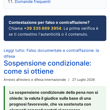
Domande frequenti
Contestazione per falso o contraffazione?
Chiama
+39 335 669 3954
. La prima verifica è
se ti contestino l'autenticità o il contenuto.
Leggi tutto: Falso documentale e contraffazione: la
difesa
Sospensione condizionale:
come si ottiene
Arresto all'estero e difesa internazionale
27 Luglio 2026
La sospensione condizionale della pena non si
chiede: la valuta il giudice sulla base di una
prognosi favorevole, che va sostenuta con
elementi concreti portati al processo.