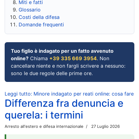
Miti e fatti
Glossario
Costi della difesa
Domande frequenti
Tuo figlio è indagato per un fatto avvenuto
online?
Chiama
+39 335 669 3954
. Non
cancellare niente e non fargli scrivere a nessuno:
sono le due regole delle prime ore.
Leggi tutto: Minore indagato per reati online: cosa fare
Differenza fra denuncia e
querela: i termini
Arresto all'estero e difesa internazionale
27 Luglio 2026