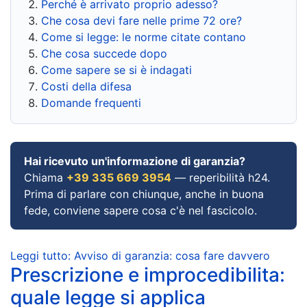
Perché è arrivato proprio adesso?
Che cosa devi fare nelle prime 72 ore?
Come si legge: le norme citate contano
Che cosa succede dopo
Come sapere se si è indagati
Costi della difesa
Domande frequenti
Hai ricevuto un'informazione di garanzia?
Chiama
+39 335 669 3954
— reperibilità h24.
Prima di parlare con chiunque, anche in buona
fede, conviene sapere cosa c'è nel fascicolo.
Leggi tutto: Avviso di garanzia: cosa fare davvero
Prescrizione e improcedibilita:
quale legge si applica