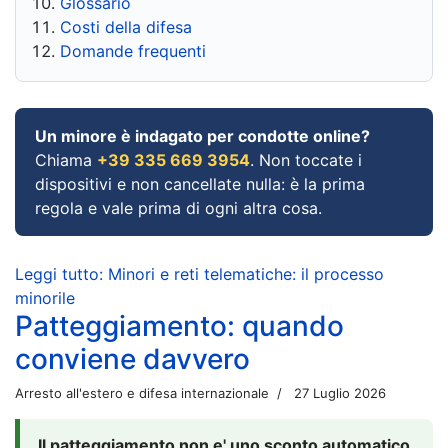
Glossario
Costi della difesa
Domande frequenti
Un minore è indagato per condotte online?
Chiama
+39 335 669 3954
. Non toccate i
dispositivi e non cancellate nulla: è la prima
regola e vale prima di ogni altra cosa.
Leggi tutto: Minori e reti telematiche: il processo
minorile
Patteggiamento: quando
conviene davvero
Arresto all'estero e difesa internazionale
27 Luglio 2026
Il patteggiamento non e' uno sconto automatico