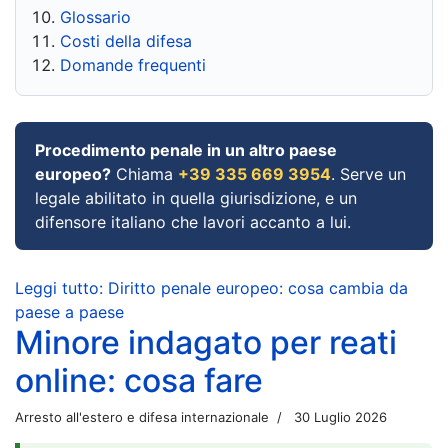
Glossario
Costi della difesa
Domande frequenti
Procedimento penale in un altro paese
europeo?
Chiama
+39 335 669 3954
. Serve un
legale abilitato in quella giurisdizione, e un
difensore italiano che lavori accanto a lui.
Leggi tutto: Diritto penale europeo: cosa cambia da
paese a paese
Minore indagato per reati
online: cosa fare
Arresto all'estero e difesa internazionale
30 Luglio 2026