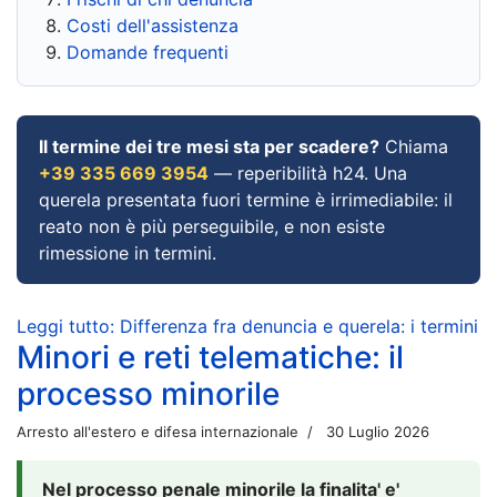
Costi dell'assistenza
Domande frequenti
Il termine dei tre mesi sta per scadere?
Chiama
+39 335 669 3954
— reperibilità h24. Una
querela presentata fuori termine è irrimediabile: il
reato non è più perseguibile, e non esiste
rimessione in termini.
Leggi tutto: Differenza fra denuncia e querela: i termini
Minori e reti telematiche: il
processo minorile
Arresto all'estero e difesa internazionale
30 Luglio 2026
Nel processo penale minorile la finalita' e'