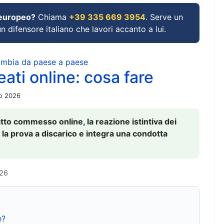
 europeo?
Chiama
+39 335 669 3954
. Serve un
un difensore italiano che lavori accanto a lui.
cambia da paese a paese
ati online: cosa fare
io 2026
to commesso online, la reazione istintiva dei
 la prova a discarico e integra una condotta
026
e?