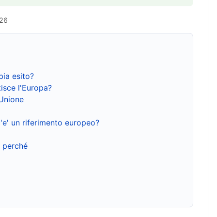
026
bia esito?
isce l'Europa?
'Unione
'e' un riferimento europeo?
e perché