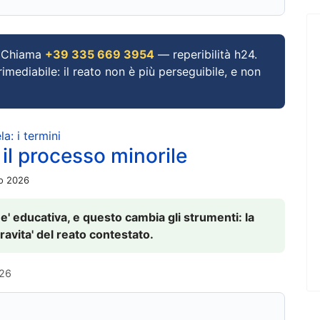
Chiama
+39 335 669 3954
— reperibilità h24.
imediabile: il reato non è più perseguibile, e non
a: i termini
 il processo minorile
io 2026
 e' educativa, e questo cambia gli strumenti: la
ravita' del reato contestato.
026