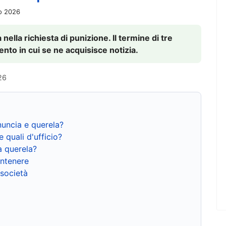
io 2026
nella richiesta di punizione. Il termine di tre
to in cui se ne acquisisce notizia.
26
nuncia e querela?
e quali d'ufficio?
a querela?
ntenere
 società