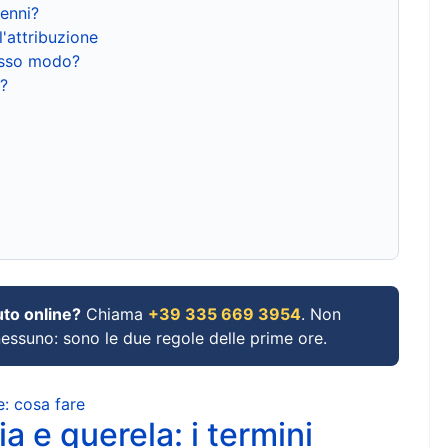
renni?
l'attribuzione
tesso modo?
?
uto online?
Chiama
+39 335 669 3954
. Non
 nessuno: sono le due regole delle prime ore.
e: cosa fare
a e querela: i termini