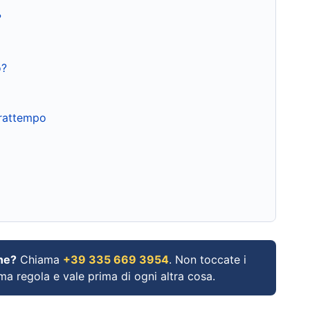
?
o?
frattempo
ne?
Chiama
+39 335 669 3954
. Non toccate i
ima regola e vale prima di ogni altra cosa.