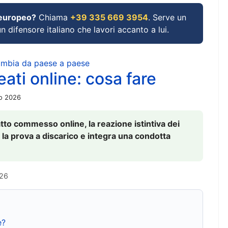
 europeo?
Chiama
+39 335 669 3954
. Serve un
un difensore italiano che lavori accanto a lui.
cambia da paese a paese
ati online: cosa fare
io 2026
to commesso online, la reazione istintiva dei
 la prova a discarico e integra una condotta
026
e?