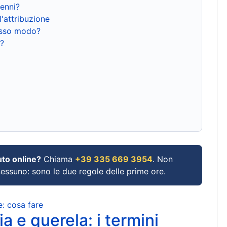
renni?
l'attribuzione
tesso modo?
?
uto online?
Chiama
+39 335 669 3954
. Non
 nessuno: sono le due regole delle prime ore.
e: cosa fare
a e querela: i termini