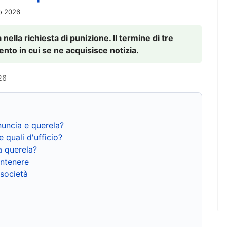
io 2026
nella richiesta di punizione. Il termine di tre
to in cui se ne acquisisce notizia.
26
nuncia e querela?
e quali d'ufficio?
a querela?
ntenere
 società