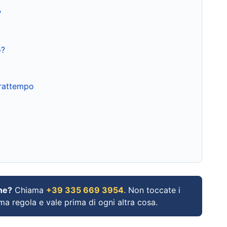
?
o?
frattempo
ne?
Chiama
+39 335 669 3954
. Non toccate i
ima regola e vale prima di ogni altra cosa.