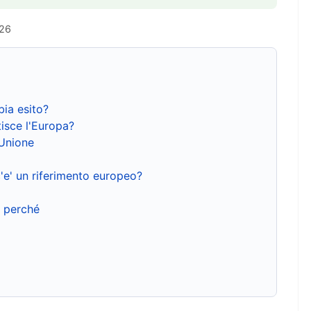
026
bia esito?
isce l'Europa?
'Unione
'e' un riferimento europeo?
e perché