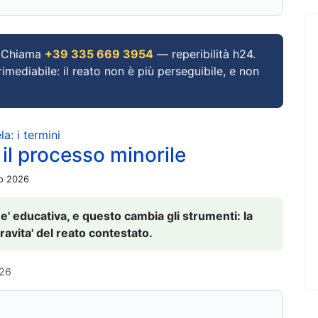
Chiama
+39 335 669 3954
— reperibilità h24.
imediabile: il reato non è più perseguibile, e non
a: i termini
 il processo minorile
io 2026
 e' educativa, e questo cambia gli strumenti: la
ravita' del reato contestato.
026