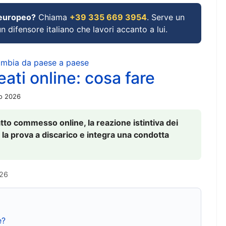
 europeo?
Chiama
+39 335 669 3954
. Serve un
un difensore italiano che lavori accanto a lui.
cambia da paese a paese
ati online: cosa fare
io 2026
to commesso online, la reazione istintiva dei
 la prova a discarico e integra una condotta
026
e?