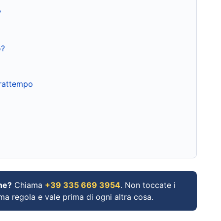
?
o?
frattempo
ne?
Chiama
+39 335 669 3954
. Non toccate i
ima regola e vale prima di ogni altra cosa.