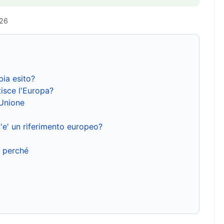
026
bia esito?
isce l'Europa?
'Unione
'e' un riferimento europeo?
e perché