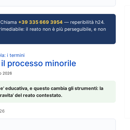
Chiama
+39 335 669 3954
— reperibilità h24.
imediabile: il reato non è più perseguibile, e non
a: i termini
 il processo minorile
io 2026
 e' educativa, e questo cambia gli strumenti: la
ravita' del reato contestato.
026