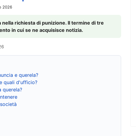
io 2026
nella richiesta di punizione. Il termine di tre
to in cui se ne acquisisce notizia.
26
nuncia e querela?
e quali d'ufficio?
a querela?
ntenere
 società