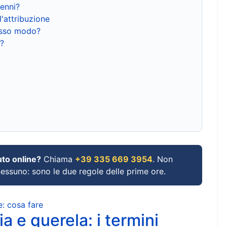
renni?
l'attribuzione
tesso modo?
?
uto online?
Chiama
+39 335 669 3954
. Non
 nessuno: sono le due regole delle prime ore.
e: cosa fare
a e querela: i termini