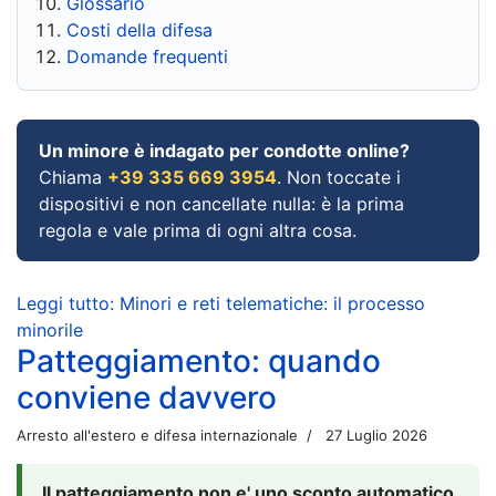
Glossario
Costi della difesa
Domande frequenti
Un minore è indagato per condotte online?
Chiama
+39 335 669 3954
. Non toccate i
dispositivi e non cancellate nulla: è la prima
regola e vale prima di ogni altra cosa.
Leggi tutto: Minori e reti telematiche: il processo
minorile
Patteggiamento: quando
conviene davvero
Arresto all'estero e difesa internazionale
27 Luglio 2026
Il patteggiamento non e' uno sconto automatico