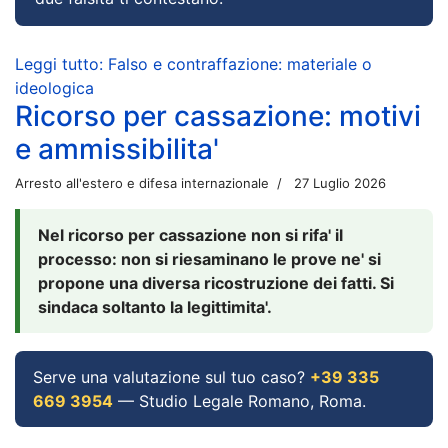
Leggi tutto: Falso e contraffazione: materiale o
ideologica
Ricorso per cassazione: motivi
e ammissibilita'
Arresto all'estero e difesa internazionale
27 Luglio 2026
Nel ricorso per cassazione non si rifa' il
processo: non si riesaminano le prove ne' si
propone una diversa ricostruzione dei fatti. Si
sindaca soltanto la legittimita'.
Serve una valutazione sul tuo caso?
+39 335
669 3954
— Studio Legale Romano, Roma.