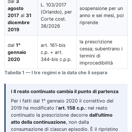
dal
3
L. 103/2017
agosto
sospensione per un
(Orlando), per
2017
al
31
anno e sei mesi, poi
Corte cost.
dicembre
riprende
38/2026
2019
la prescrizione
dal
1°
art. 161-bis
cessa; subentrano i
gennaio
c.p. + art.
termini di
2020
344-bis c.p.p.
improcedibilità
Tabella 1 — I tre regimi e la data che li separa
ℹ️ Il reato continuato cambia il punto di partenza
Per i fatti dal 1° gennaio 2020 il correttivo del
2019 ha modificato l'
art. 158 c.p.
: nel reato
continuato la prescrizione decorre
dall'ultimo
atto della continuazione
, non dalla
consumazione di ciascun episodio. È il ripristino