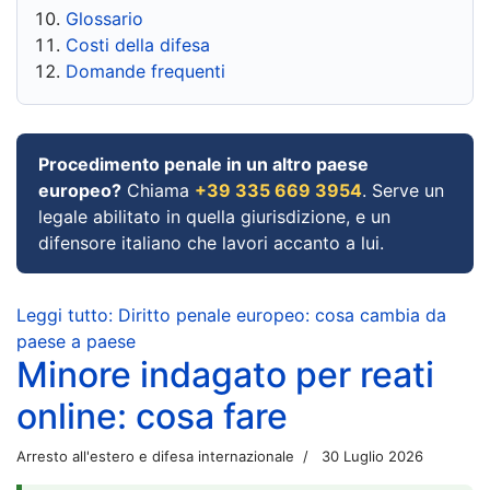
Glossario
Costi della difesa
Domande frequenti
Procedimento penale in un altro paese
europeo?
Chiama
+39 335 669 3954
. Serve un
legale abilitato in quella giurisdizione, e un
difensore italiano che lavori accanto a lui.
Leggi tutto: Diritto penale europeo: cosa cambia da
paese a paese
Minore indagato per reati
online: cosa fare
Arresto all'estero e difesa internazionale
30 Luglio 2026