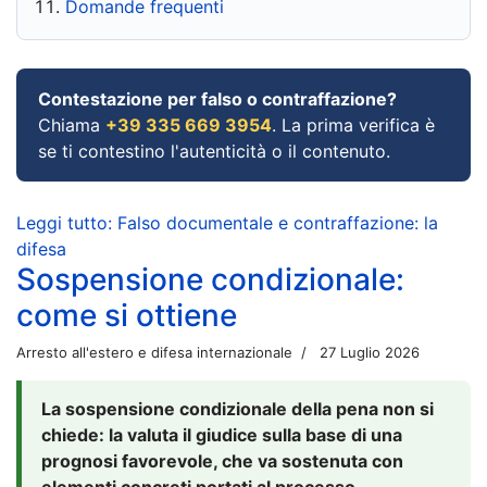
Domande frequenti
Contestazione per falso o contraffazione?
Chiama
+39 335 669 3954
. La prima verifica è
se ti contestino l'autenticità o il contenuto.
Leggi tutto: Falso documentale e contraffazione: la
difesa
Sospensione condizionale:
come si ottiene
Arresto all'estero e difesa internazionale
27 Luglio 2026
La sospensione condizionale della pena non si
chiede: la valuta il giudice sulla base di una
prognosi favorevole, che va sostenuta con
elementi concreti portati al processo.