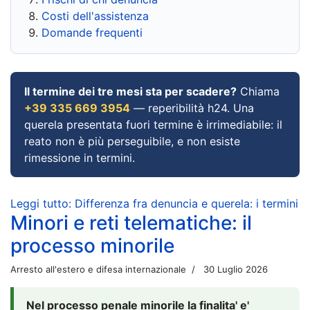
Costi dell'assistenza
Domande frequenti
Il termine dei tre mesi sta per scadere?
Chiama
+39 335 669 3954
— reperibilità h24. Una
querela presentata fuori termine è irrimediabile: il
reato non è più perseguibile, e non esiste
rimessione in termini.
Leggi tutto: Differenza fra denuncia e querela: i termini
Minori e reti telematiche: il
processo minorile
Arresto all'estero e difesa internazionale
30 Luglio 2026
Nel processo penale minorile la finalita' e'