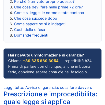
Perché è arrivato proprio adesso?
Che cosa devi fare nelle prime 72 ore?
Come si legge: le norme citate contano
Che cosa succede dopo
Come sapere se si è indagati
Costi della difesa
Domande frequenti
Hai ricevuto un'informazione di garanzia?
Chiama
+39 335 669 3954
— reperibilità h24.
Prima di parlare con chiunque, anche in buona
fede, conviene sapere cosa c'è nel fascicolo.
Leggi tutto: Avviso di garanzia: cosa fare davvero
Prescrizione e improcedibilita:
quale legge si applica