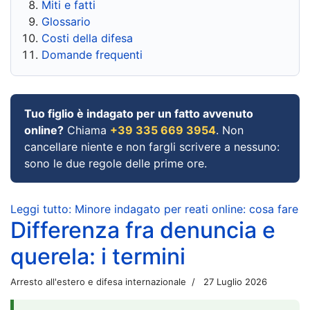
Miti e fatti
Glossario
Costi della difesa
Domande frequenti
Tuo figlio è indagato per un fatto avvenuto
online?
Chiama
+39 335 669 3954
. Non
cancellare niente e non fargli scrivere a nessuno:
sono le due regole delle prime ore.
Leggi tutto: Minore indagato per reati online: cosa fare
Differenza fra denuncia e
querela: i termini
Arresto all'estero e difesa internazionale
27 Luglio 2026