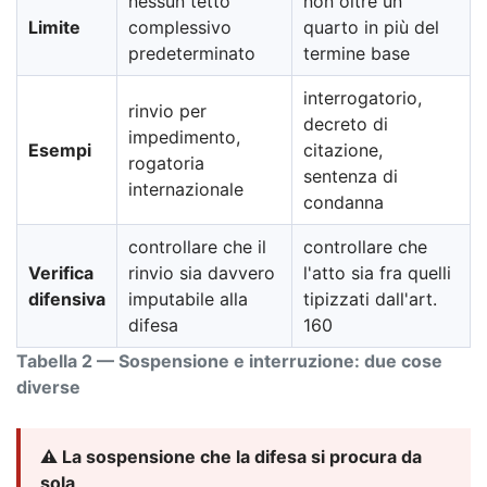
nessun tetto
non oltre un
Limite
complessivo
quarto in più del
predeterminato
termine base
interrogatorio,
rinvio per
decreto di
impedimento,
Esempi
citazione,
rogatoria
sentenza di
internazionale
condanna
controllare che il
controllare che
Verifica
rinvio sia davvero
l'atto sia fra quelli
difensiva
imputabile alla
tipizzati dall'art.
difesa
160
Tabella 2 — Sospensione e interruzione: due cose
diverse
⚠️ La sospensione che la difesa si procura da
sola