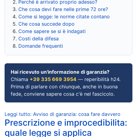
Perché è arrivato proprio adesso?
Che cosa devi fare nelle prime 72 ore?
Come si legge: le norme citate contano
Che cosa succede dopo
Come sapere se si è indagati
Costi della difesa
Domande frequenti
Hai ricevuto un'informazione di garanzia?
Chiama
+39 335 669 3954
— reperibilità h24.
Prima di parlare con chiunque, anche in buona
fede, conviene sapere cosa c'è nel fascicolo.
Leggi tutto: Avviso di garanzia: cosa fare davvero
Prescrizione e improcedibilita:
quale legge si applica