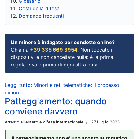
Glossario
Costi della difesa
Domande frequenti
Un minore è indagato per condotte online?
Chiama
+39 335 669 3954
. Non toccate i
dispositivi e non cancellate nulla: è la prima
regola e vale prima di ogni altra cosa.
Leggi tutto: Minori e reti telematiche: il processo
minorile
Patteggiamento: quando
conviene davvero
Arresto all'estero e difesa internazionale
27 Luglio 2026
Il patteggiamento non e' uno sconto automatico