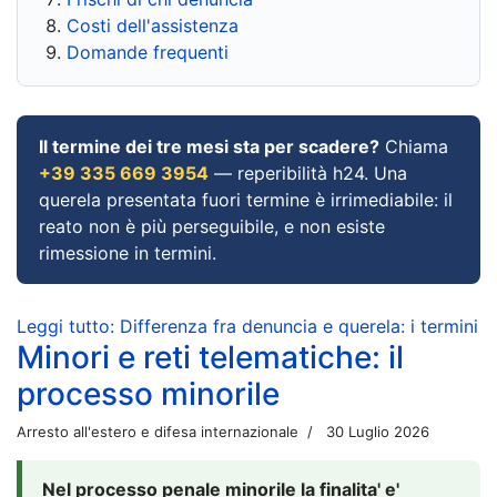
Costi dell'assistenza
Domande frequenti
Il termine dei tre mesi sta per scadere?
Chiama
+39 335 669 3954
— reperibilità h24. Una
querela presentata fuori termine è irrimediabile: il
reato non è più perseguibile, e non esiste
rimessione in termini.
Leggi tutto: Differenza fra denuncia e querela: i termini
Minori e reti telematiche: il
processo minorile
Arresto all'estero e difesa internazionale
30 Luglio 2026
Nel processo penale minorile la finalita' e'