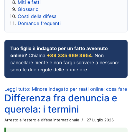
Miti e fatti
Glossario
Costi della difesa
Domande frequenti
Tuo figlio è indagato per un fatto avvenuto
online?
Chiama
+39 335 669 3954
. Non
cancellare niente e non fargli scrivere a nessuno:
sono le due regole delle prime ore.
Leggi tutto: Minore indagato per reati online: cosa fare
Differenza fra denuncia e
querela: i termini
Arresto all'estero e difesa internazionale
27 Luglio 2026