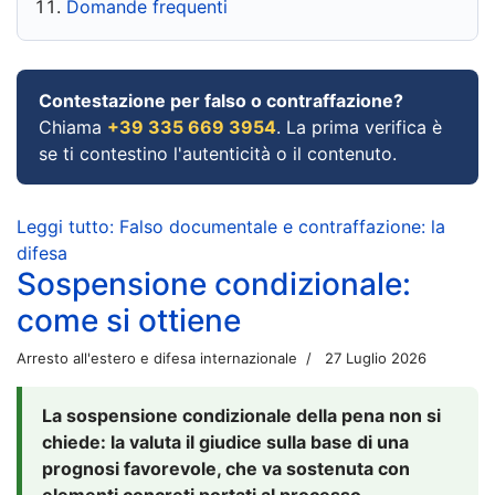
Domande frequenti
Contestazione per falso o contraffazione?
Chiama
+39 335 669 3954
. La prima verifica è
se ti contestino l'autenticità o il contenuto.
Leggi tutto: Falso documentale e contraffazione: la
difesa
Sospensione condizionale:
come si ottiene
Arresto all'estero e difesa internazionale
27 Luglio 2026
La sospensione condizionale della pena non si
chiede: la valuta il giudice sulla base di una
prognosi favorevole, che va sostenuta con
elementi concreti portati al processo.