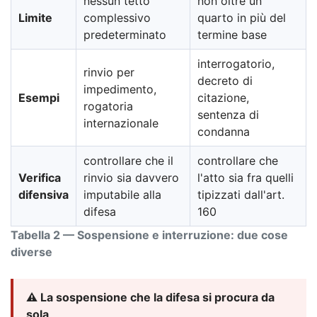
nessun tetto
non oltre un
Limite
complessivo
quarto in più del
predeterminato
termine base
interrogatorio,
rinvio per
decreto di
impedimento,
Esempi
citazione,
rogatoria
sentenza di
internazionale
condanna
controllare che il
controllare che
Verifica
rinvio sia davvero
l'atto sia fra quelli
difensiva
imputabile alla
tipizzati dall'art.
difesa
160
Tabella 2 — Sospensione e interruzione: due cose
diverse
⚠️ La sospensione che la difesa si procura da
sola