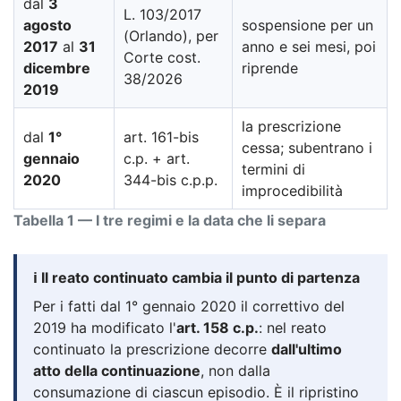
dal
3
L. 103/2017
agosto
sospensione per un
(Orlando), per
2017
al
31
anno e sei mesi, poi
Corte cost.
dicembre
riprende
38/2026
2019
la prescrizione
dal
1°
art. 161-bis
cessa; subentrano i
gennaio
c.p. + art.
termini di
2020
344-bis c.p.p.
improcedibilità
Tabella 1 — I tre regimi e la data che li separa
ℹ️ Il reato continuato cambia il punto di partenza
Per i fatti dal 1° gennaio 2020 il correttivo del
2019 ha modificato l'
art. 158 c.p.
: nel reato
continuato la prescrizione decorre
dall'ultimo
atto della continuazione
, non dalla
consumazione di ciascun episodio. È il ripristino