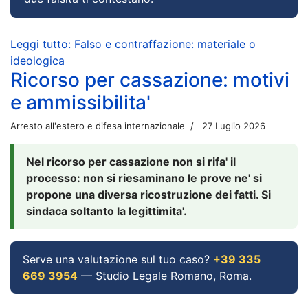
Leggi tutto: Falso e contraffazione: materiale o
ideologica
Ricorso per cassazione: motivi
e ammissibilita'
Arresto all'estero e difesa internazionale
27 Luglio 2026
Nel ricorso per cassazione non si rifa' il
processo: non si riesaminano le prove ne' si
propone una diversa ricostruzione dei fatti. Si
sindaca soltanto la legittimita'.
Serve una valutazione sul tuo caso?
+39 335
669 3954
— Studio Legale Romano, Roma.