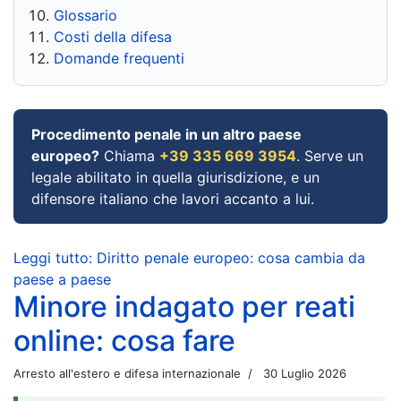
Glossario
Costi della difesa
Domande frequenti
Procedimento penale in un altro paese
europeo?
Chiama
+39 335 669 3954
. Serve un
legale abilitato in quella giurisdizione, e un
difensore italiano che lavori accanto a lui.
Leggi tutto: Diritto penale europeo: cosa cambia da
paese a paese
Minore indagato per reati
online: cosa fare
Arresto all'estero e difesa internazionale
30 Luglio 2026