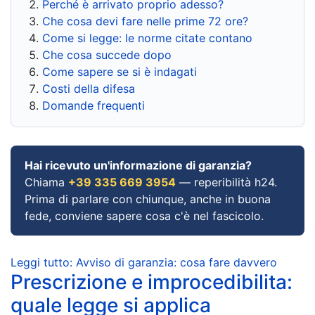
Perché è arrivato proprio adesso?
Che cosa devi fare nelle prime 72 ore?
Come si legge: le norme citate contano
Che cosa succede dopo
Come sapere se si è indagati
Costi della difesa
Domande frequenti
Hai ricevuto un'informazione di garanzia?
Chiama
+39 335 669 3954
— reperibilità h24.
Prima di parlare con chiunque, anche in buona
fede, conviene sapere cosa c'è nel fascicolo.
Leggi tutto: Avviso di garanzia: cosa fare davvero
Prescrizione e improcedibilita:
quale legge si applica