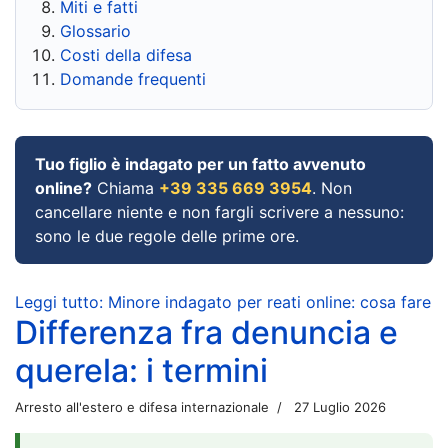
Miti e fatti
Glossario
Costi della difesa
Domande frequenti
Tuo figlio è indagato per un fatto avvenuto
online?
Chiama
+39 335 669 3954
. Non
cancellare niente e non fargli scrivere a nessuno:
sono le due regole delle prime ore.
Leggi tutto: Minore indagato per reati online: cosa fare
Differenza fra denuncia e
querela: i termini
Arresto all'estero e difesa internazionale
27 Luglio 2026