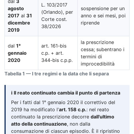
dal
3
L. 103/2017
agosto
sospensione per un
(Orlando), per
2017
al
31
anno e sei mesi, poi
Corte cost.
dicembre
riprende
38/2026
2019
la prescrizione
dal
1°
art. 161-bis
cessa; subentrano i
gennaio
c.p. + art.
termini di
2020
344-bis c.p.p.
improcedibilità
Tabella 1 — I tre regimi e la data che li separa
ℹ️ Il reato continuato cambia il punto di partenza
Per i fatti dal 1° gennaio 2020 il correttivo del
2019 ha modificato l'
art. 158 c.p.
: nel reato
continuato la prescrizione decorre
dall'ultimo
atto della continuazione
, non dalla
consumazione di ciascun episodio. È il ripristino