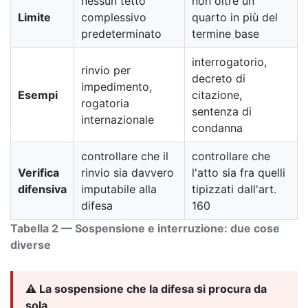
nessun tetto
non oltre un
Limite
complessivo
quarto in più del
predeterminato
termine base
interrogatorio,
rinvio per
decreto di
impedimento,
Esempi
citazione,
rogatoria
sentenza di
internazionale
condanna
controllare che il
controllare che
Verifica
rinvio sia davvero
l'atto sia fra quelli
difensiva
imputabile alla
tipizzati dall'art.
difesa
160
Tabella 2 — Sospensione e interruzione: due cose
diverse
⚠️ La sospensione che la difesa si procura da
sola