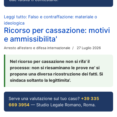
Leggi tutto: Falso e contraffazione: materiale o
ideologica
Ricorso per cassazione: motivi
e ammissibilita'
Arresto all'estero e difesa internazionale
27 Luglio 2026
Nel ricorso per cassazione non si rifa' il
processo: non si riesaminano le prove ne' si
propone una diversa ricostruzione dei fatti. Si
sindaca soltanto la legittimita'.
Serve una valutazione sul tuo caso?
+39 335
669 3954
— Studio Legale Romano, Roma.