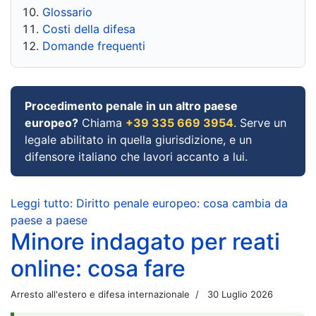
Glossario
Costi della difesa
Domande frequenti
Procedimento penale in un altro paese
europeo?
Chiama
+39 335 669 3954
. Serve un
legale abilitato in quella giurisdizione, e un
difensore italiano che lavori accanto a lui.
Leggi tutto: Diritto penale europeo: cosa cambia da
paese a paese
Minore indagato per reati
online: cosa fare
Arresto all'estero e difesa internazionale
30 Luglio 2026