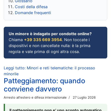
Glossario
Costi della difesa
Domande frequenti
Un minore è indagato per condotte online?
Chiama
+39 335 669 3954
. Non toccate i
dispositivi e non cancellate nulla: è la prima
regola e vale prima di ogni altra cosa.
Leggi tutto: Minori e reti telematiche: il processo
minorile
Patteggiamento: quando
conviene davvero
Arresto all'estero e difesa internazionale
27 Luglio 2026
Il patteggiamento non e' uno sconto automatico