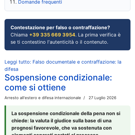
Domande frequenti
Contestazione per falso o contraffazione?
Chiama
+39 335 669 3954
. La prima verifica è
se ti contestino l'autenticità o il contenuto.
Leggi tutto: Falso documentale e contraffazione: la
difesa
Sospensione condizionale:
come si ottiene
Arresto all'estero e difesa internazionale
27 Luglio 2026
La sospensione condizionale della pena non si
chiede: la valuta il giudice sulla base di una
prognosi favorevole, che va sostenuta con
elementi concreti portati al processo.