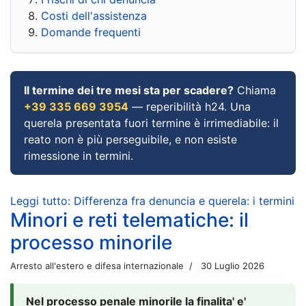
Costi dell'assistenza
Domande frequenti
Il termine dei tre mesi sta per scadere?
Chiama
+39 335 669 3954
— reperibilità h24. Una
querela presentata fuori termine è irrimediabile: il
reato non è più perseguibile, e non esiste
rimessione in termini.
Leggi tutto: Differenza fra denuncia e querela: i termini
Minori e reti telematiche: il
processo minorile
Arresto all'estero e difesa internazionale
30 Luglio 2026
Nel processo penale minorile la finalita' e'