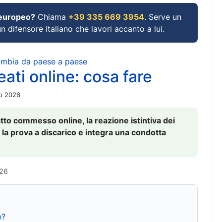
 europeo?
Chiama
+39 335 669 3954
. Serve un
un difensore italiano che lavori accanto a lui.
cambia da paese a paese
ati online: cosa fare
io 2026
to commesso online, la reazione istintiva dei
 la prova a discarico e integra una condotta
026
e?