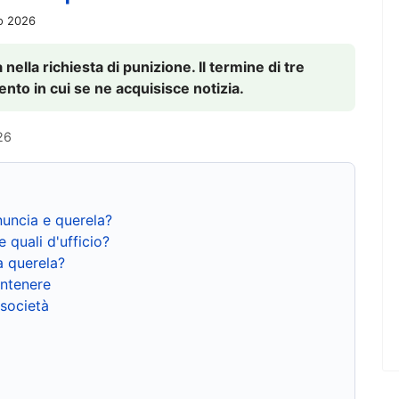
io 2026
nella richiesta di punizione. Il termine di tre
to in cui se ne acquisisce notizia.
26
nuncia e querela?
e quali d'ufficio?
a querela?
ntenere
 società