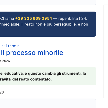
Chiama
+39 335 669 3954
— reperibilità h24.
imediabile: il reato non è più perseguibile, e non
a: i termini
 il processo minorile
io 2026
 e' educativa, e questo cambia gli strumenti: la
ravita' del reato contestato.
026