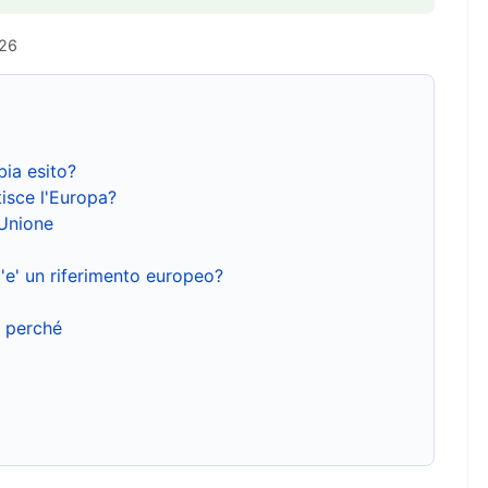
026
bia esito?
isce l'Europa?
'Unione
'e' un riferimento europeo?
e perché