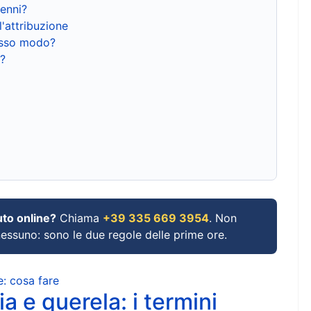
renni?
l'attribuzione
tesso modo?
?
uto online?
Chiama
+39 335 669 3954
. Non
 nessuno: sono le due regole delle prime ore.
e: cosa fare
a e querela: i termini