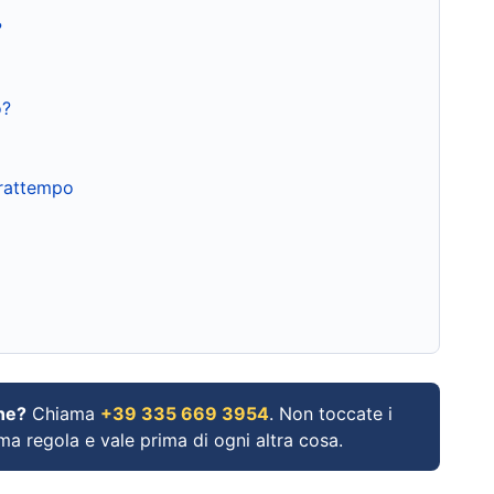
?
o?
frattempo
ne?
Chiama
+39 335 669 3954
. Non toccate i
ima regola e vale prima di ogni altra cosa.