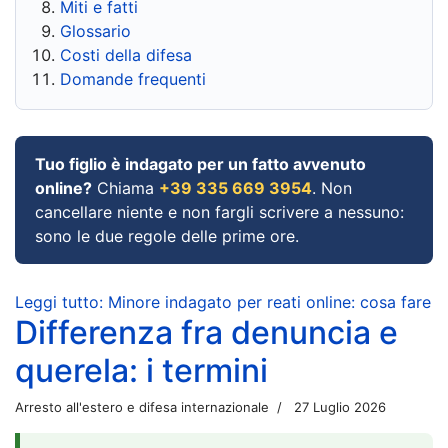
Miti e fatti
Glossario
Costi della difesa
Domande frequenti
Tuo figlio è indagato per un fatto avvenuto
online?
Chiama
+39 335 669 3954
. Non
cancellare niente e non fargli scrivere a nessuno:
sono le due regole delle prime ore.
Leggi tutto: Minore indagato per reati online: cosa fare
Differenza fra denuncia e
querela: i termini
Arresto all'estero e difesa internazionale
27 Luglio 2026