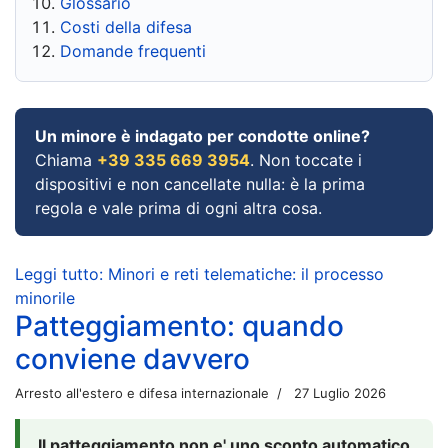
Glossario
Costi della difesa
Domande frequenti
Un minore è indagato per condotte online?
Chiama
+39 335 669 3954
. Non toccate i
dispositivi e non cancellate nulla: è la prima
regola e vale prima di ogni altra cosa.
Leggi tutto: Minori e reti telematiche: il processo
minorile
Patteggiamento: quando
conviene davvero
Arresto all'estero e difesa internazionale
27 Luglio 2026
Il patteggiamento non e' uno sconto automatico