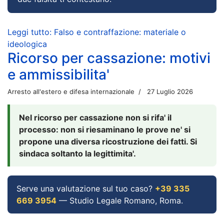
Leggi tutto: Falso e contraffazione: materiale o
ideologica
Ricorso per cassazione: motivi
e ammissibilita'
Arresto all'estero e difesa internazionale
27 Luglio 2026
Nel ricorso per cassazione non si rifa' il
processo: non si riesaminano le prove ne' si
propone una diversa ricostruzione dei fatti. Si
sindaca soltanto la legittimita'.
Serve una valutazione sul tuo caso?
+39 335
669 3954
— Studio Legale Romano, Roma.