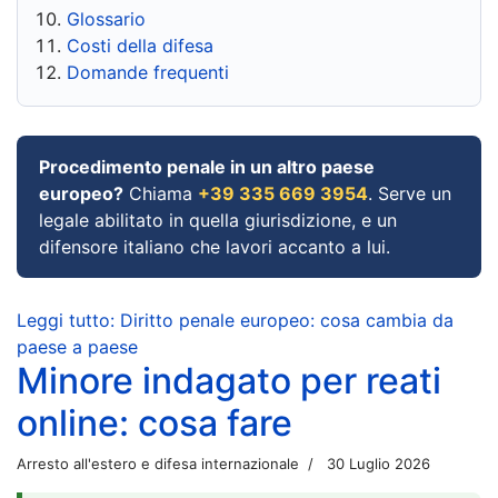
Glossario
Costi della difesa
Domande frequenti
Procedimento penale in un altro paese
europeo?
Chiama
+39 335 669 3954
. Serve un
legale abilitato in quella giurisdizione, e un
difensore italiano che lavori accanto a lui.
Leggi tutto: Diritto penale europeo: cosa cambia da
paese a paese
Minore indagato per reati
online: cosa fare
Arresto all'estero e difesa internazionale
30 Luglio 2026