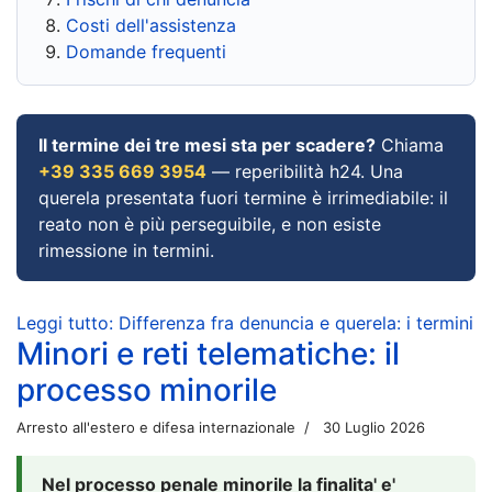
Costi dell'assistenza
Domande frequenti
Il termine dei tre mesi sta per scadere?
Chiama
+39 335 669 3954
— reperibilità h24. Una
querela presentata fuori termine è irrimediabile: il
reato non è più perseguibile, e non esiste
rimessione in termini.
Leggi tutto: Differenza fra denuncia e querela: i termini
Minori e reti telematiche: il
processo minorile
Arresto all'estero e difesa internazionale
30 Luglio 2026
Nel processo penale minorile la finalita' e'