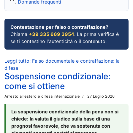
Domande frequenti
Contestazione per falso o contraffazione?
Chiama
+39 335 669 3954
. La prima verifica è
se ti contestino l'autenticità o il contenuto.
Leggi tutto: Falso documentale e contraffazione: la
difesa
Sospensione condizionale:
come si ottiene
Arresto all'estero e difesa internazionale
27 Luglio 2026
La sospensione condizionale della pena non si
chiede: la valuta il giudice sulla base di una
prognosi favorevole, che va sostenuta con
elementi concreti portati al processo.