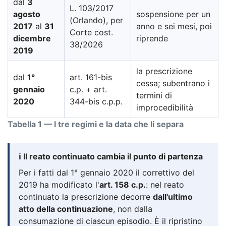
dal
3
L. 103/2017
agosto
sospensione per un
(Orlando), per
2017
al
31
anno e sei mesi, poi
Corte cost.
dicembre
riprende
38/2026
2019
la prescrizione
dal
1°
art. 161-bis
cessa; subentrano i
gennaio
c.p. + art.
termini di
2020
344-bis c.p.p.
improcedibilità
Tabella 1 — I tre regimi e la data che li separa
ℹ️ Il reato continuato cambia il punto di partenza
Per i fatti dal 1° gennaio 2020 il correttivo del
2019 ha modificato l'
art. 158 c.p.
: nel reato
continuato la prescrizione decorre
dall'ultimo
atto della continuazione
, non dalla
consumazione di ciascun episodio. È il ripristino