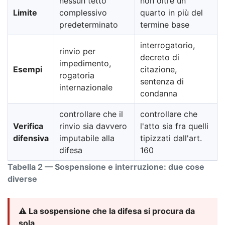
nessun tetto
non oltre un
Limite
complessivo
quarto in più del
predeterminato
termine base
interrogatorio,
rinvio per
decreto di
impedimento,
Esempi
citazione,
rogatoria
sentenza di
internazionale
condanna
controllare che il
controllare che
Verifica
rinvio sia davvero
l'atto sia fra quelli
difensiva
imputabile alla
tipizzati dall'art.
difesa
160
Tabella 2 — Sospensione e interruzione: due cose
diverse
⚠️ La sospensione che la difesa si procura da
sola