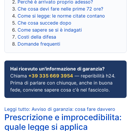
Perché è arrivato proprio adesso?
Che cosa devi fare nelle prime 72 ore?
Come si legge: le norme citate contano
Che cosa succede dopo
Come sapere se si è indagati
Costi della difesa
Domande frequenti
Hai ricevuto un'informazione di garanzia?
Chiama
+39 335 669 3954
— reperibilità h24.
Prima di parlare con chiunque, anche in buona
fede, conviene sapere cosa c'è nel fascicolo.
Leggi tutto: Avviso di garanzia: cosa fare davvero
Prescrizione e improcedibilita:
quale legge si applica