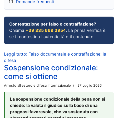
Domande frequenti
Contestazione per falso o contraffazione?
Chiama
+39 335 669 3954
. La prima verifica è
se ti contestino l'autenticità o il contenuto.
Leggi tutto: Falso documentale e contraffazione: la
difesa
Sospensione condizionale:
come si ottiene
Arresto all'estero e difesa internazionale
27 Luglio 2026
La sospensione condizionale della pena non si
chiede: la valuta il giudice sulla base di una
prognosi favorevole, che va sostenuta con
elementi concreti portati al processo.