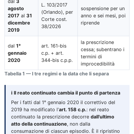
dal
3
L. 103/2017
agosto
sospensione per un
(Orlando), per
2017
al
31
anno e sei mesi, poi
Corte cost.
dicembre
riprende
38/2026
2019
la prescrizione
dal
1°
art. 161-bis
cessa; subentrano i
gennaio
c.p. + art.
termini di
2020
344-bis c.p.p.
improcedibilità
Tabella 1 — I tre regimi e la data che li separa
ℹ️ Il reato continuato cambia il punto di partenza
Per i fatti dal 1° gennaio 2020 il correttivo del
2019 ha modificato l'
art. 158 c.p.
: nel reato
continuato la prescrizione decorre
dall'ultimo
atto della continuazione
, non dalla
consumazione di ciascun episodio. È il ripristino