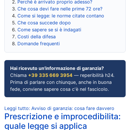
Perché è arrivato proprio adesso?
Che cosa devi fare nelle prime 72 ore?
Come si legge: le norme citate contano
Che cosa succede dopo
Come sapere se si è indagati
Costi della difesa
Domande frequenti
Hai ricevuto un'informazione di garanzia?
Chiama
+39 335 669 3954
— reperibilità h24.
Prima di parlare con chiunque, anche in buona
fede, conviene sapere cosa c'è nel fascicolo.
Leggi tutto: Avviso di garanzia: cosa fare davvero
Prescrizione e improcedibilita:
quale legge si applica