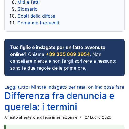
Miti e fatti
Glossario
Costi della difesa
Domande frequenti
Tuo figlio è indagato per un fatto avvenuto
online?
Chiama
+39 335 669 3954
. Non
cancellare niente e non fargli scrivere a nessuno:
sono le due regole delle prime ore.
Leggi tutto: Minore indagato per reati online: cosa fare
Differenza fra denuncia e
querela: i termini
Arresto all'estero e difesa internazionale
27 Luglio 2026