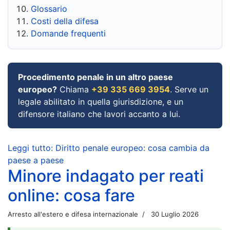
Glossario
Costi della difesa
Domande frequenti
Procedimento penale in un altro paese
europeo?
Chiama
+39 335 669 3954
. Serve un
legale abilitato in quella giurisdizione, e un
difensore italiano che lavori accanto a lui.
Leggi tutto: Diritto penale europeo: cosa cambia da
paese a paese
Minore indagato per reati
online: cosa fare
Arresto all'estero e difesa internazionale
30 Luglio 2026