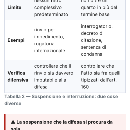
nessun tetto
non oltre un
Limite
complessivo
quarto in più del
predeterminato
termine base
interrogatorio,
rinvio per
decreto di
impedimento,
Esempi
citazione,
rogatoria
sentenza di
internazionale
condanna
controllare che il
controllare che
Verifica
rinvio sia davvero
l'atto sia fra quelli
difensiva
imputabile alla
tipizzati dall'art.
difesa
160
Tabella 2 — Sospensione e interruzione: due cose
diverse
⚠️ La sospensione che la difesa si procura da
sola