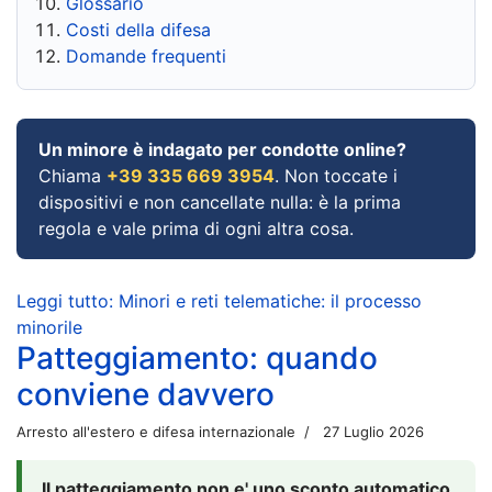
Glossario
Costi della difesa
Domande frequenti
Un minore è indagato per condotte online?
Chiama
+39 335 669 3954
. Non toccate i
dispositivi e non cancellate nulla: è la prima
regola e vale prima di ogni altra cosa.
Leggi tutto: Minori e reti telematiche: il processo
minorile
Patteggiamento: quando
conviene davvero
Arresto all'estero e difesa internazionale
27 Luglio 2026
Il patteggiamento non e' uno sconto automatico