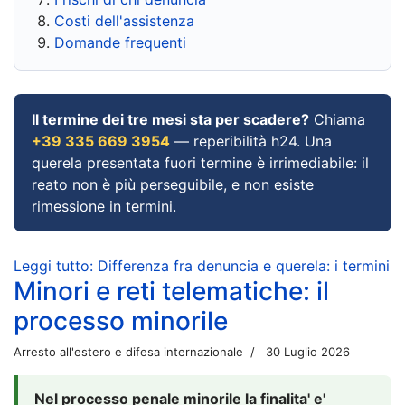
Costi dell'assistenza
Domande frequenti
Il termine dei tre mesi sta per scadere?
Chiama
+39 335 669 3954
— reperibilità h24. Una
querela presentata fuori termine è irrimediabile: il
reato non è più perseguibile, e non esiste
rimessione in termini.
Leggi tutto: Differenza fra denuncia e querela: i termini
Minori e reti telematiche: il
processo minorile
Arresto all'estero e difesa internazionale
30 Luglio 2026
Nel processo penale minorile la finalita' e'