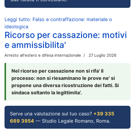
Leggi tutto: Falso e contraffazione: materiale o
ideologica
Ricorso per cassazione: motivi
e ammissibilita'
Arresto all'estero e difesa internazionale
27 Luglio 2026
Nel ricorso per cassazione non si rifa' il
processo: non si riesaminano le prove ne' si
propone una diversa ricostruzione dei fatti. Si
sindaca soltanto la legittimita'.
Serve una valutazione sul tuo caso?
+39 335
669 3954
— Studio Legale Romano, Roma.