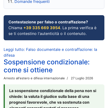
Domande frequenti
Contestazione per falso o contraffazione?
Chiama
+39 335 669 3954
. La prima verifica è
se ti contestino l'autenticità o il contenuto.
Leggi tutto: Falso documentale e contraffazione: la
difesa
Sospensione condizionale:
come si ottiene
Arresto all'estero e difesa internazionale
27 Luglio 2026
La sospensione condizionale della pena non si
chiede: la valuta il giudice sulla base di una
prognosi favorevole, che va sostenuta con
elementi concreti portati al processo.