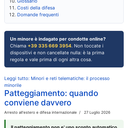
Glossario
Costi della difesa
Domande frequenti
Un minore è indagato per condotte online?
Chiama
+39 335 669 3954
. Non toccate i
dispositivi e non cancellate nulla: è la prima
regola e vale prima di ogni altra cosa.
Leggi tutto: Minori e reti telematiche: il processo
minorile
Patteggiamento: quando
conviene davvero
Arresto all'estero e difesa internazionale
27 Luglio 2026
Il patteggiamento non e' uno sconto automatico