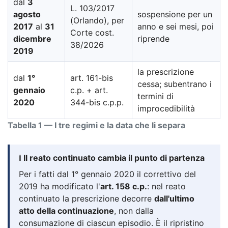
dal
3
L. 103/2017
agosto
sospensione per un
(Orlando), per
2017
al
31
anno e sei mesi, poi
Corte cost.
dicembre
riprende
38/2026
2019
la prescrizione
dal
1°
art. 161-bis
cessa; subentrano i
gennaio
c.p. + art.
termini di
2020
344-bis c.p.p.
improcedibilità
Tabella 1 — I tre regimi e la data che li separa
ℹ️ Il reato continuato cambia il punto di partenza
Per i fatti dal 1° gennaio 2020 il correttivo del
2019 ha modificato l'
art. 158 c.p.
: nel reato
continuato la prescrizione decorre
dall'ultimo
atto della continuazione
, non dalla
consumazione di ciascun episodio. È il ripristino