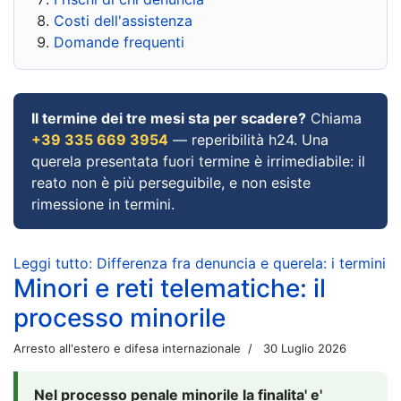
Costi dell'assistenza
Domande frequenti
Il termine dei tre mesi sta per scadere?
Chiama
+39 335 669 3954
— reperibilità h24. Una
querela presentata fuori termine è irrimediabile: il
reato non è più perseguibile, e non esiste
rimessione in termini.
Leggi tutto: Differenza fra denuncia e querela: i termini
Minori e reti telematiche: il
processo minorile
Arresto all'estero e difesa internazionale
30 Luglio 2026
Nel processo penale minorile la finalita' e'