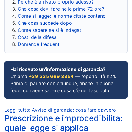
Perché è arrivato proprio adesso?
Che cosa devi fare nelle prime 72 ore?
Come si legge: le norme citate contano
Che cosa succede dopo
Come sapere se si è indagati
Costi della difesa
Domande frequenti
Hai ricevuto un'informazione di garanzia?
Chiama
+39 335 669 3954
— reperibilità h24.
Prima di parlare con chiunque, anche in buona
fede, conviene sapere cosa c'è nel fascicolo.
Leggi tutto: Avviso di garanzia: cosa fare davvero
Prescrizione e improcedibilita:
quale legge si applica