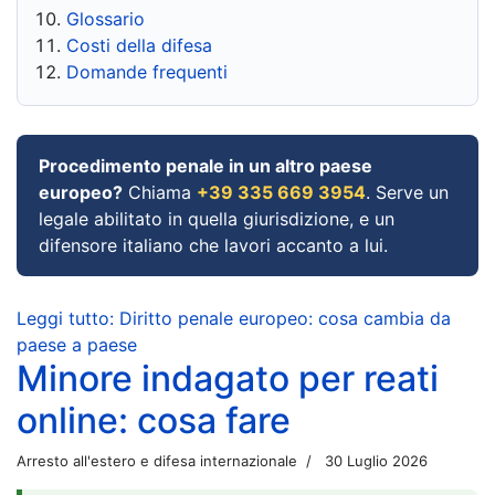
Glossario
Costi della difesa
Domande frequenti
Procedimento penale in un altro paese
europeo?
Chiama
+39 335 669 3954
. Serve un
legale abilitato in quella giurisdizione, e un
difensore italiano che lavori accanto a lui.
Leggi tutto: Diritto penale europeo: cosa cambia da
paese a paese
Minore indagato per reati
online: cosa fare
Arresto all'estero e difesa internazionale
30 Luglio 2026