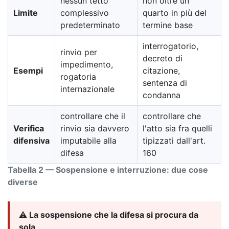
nessun tetto
non oltre un
Limite
complessivo
quarto in più del
predeterminato
termine base
interrogatorio,
rinvio per
decreto di
impedimento,
Esempi
citazione,
rogatoria
sentenza di
internazionale
condanna
controllare che il
controllare che
Verifica
rinvio sia davvero
l'atto sia fra quelli
difensiva
imputabile alla
tipizzati dall'art.
difesa
160
Tabella 2 — Sospensione e interruzione: due cose
diverse
⚠️ La sospensione che la difesa si procura da
sola