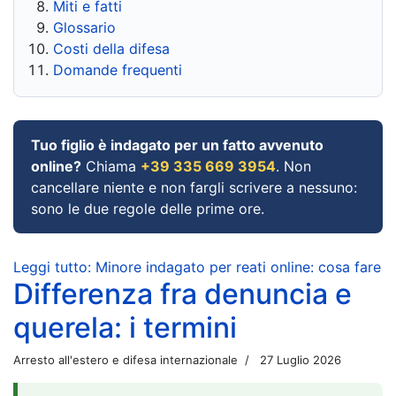
Miti e fatti
Glossario
Costi della difesa
Domande frequenti
Tuo figlio è indagato per un fatto avvenuto
online?
Chiama
+39 335 669 3954
. Non
cancellare niente e non fargli scrivere a nessuno:
sono le due regole delle prime ore.
Leggi tutto: Minore indagato per reati online: cosa fare
Differenza fra denuncia e
querela: i termini
Arresto all'estero e difesa internazionale
27 Luglio 2026