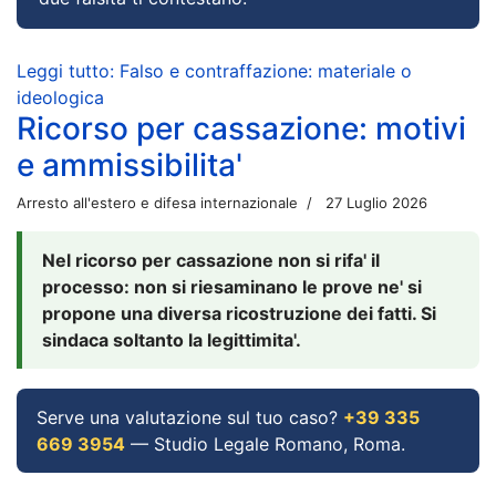
Leggi tutto: Falso e contraffazione: materiale o
ideologica
Ricorso per cassazione: motivi
e ammissibilita'
Arresto all'estero e difesa internazionale
27 Luglio 2026
Nel ricorso per cassazione non si rifa' il
processo: non si riesaminano le prove ne' si
propone una diversa ricostruzione dei fatti. Si
sindaca soltanto la legittimita'.
Serve una valutazione sul tuo caso?
+39 335
669 3954
— Studio Legale Romano, Roma.