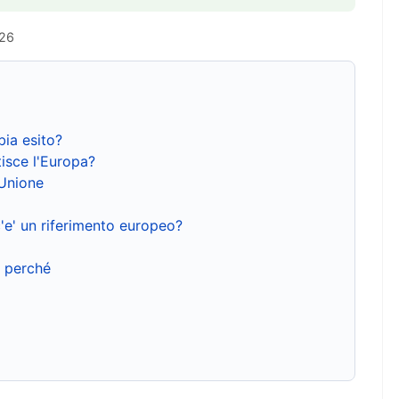
026
bia esito?
isce l'Europa?
'Unione
'e' un riferimento europeo?
e perché