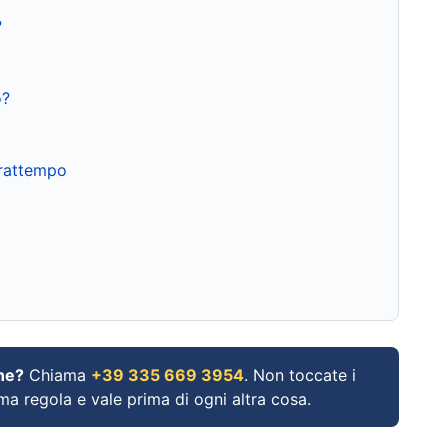
?
o?
frattempo
ne?
Chiama
+39 335 669 3954
. Non toccate i
ima regola e vale prima di ogni altra cosa.