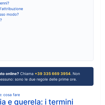
renni?
l'attribuzione
tesso modo?
?
uto online?
Chiama
+39 335 669 3954
. Non
 nessuno: sono le due regole delle prime ore.
e: cosa fare
a e querela: i termini