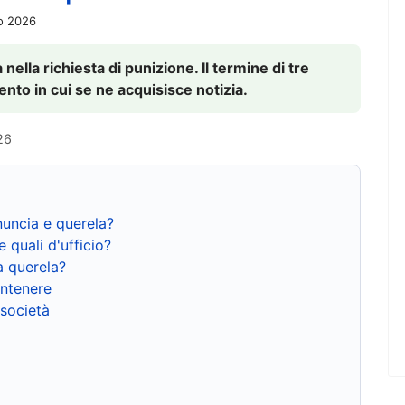
io 2026
nella richiesta di punizione. Il termine di tre
to in cui se ne acquisisce notizia.
26
nuncia e querela?
e quali d'ufficio?
a querela?
ntenere
 società