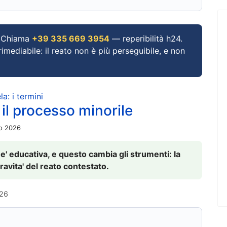
Chiama
+39 335 669 3954
— reperibilità h24.
imediabile: il reato non è più perseguibile, e non
a: i termini
 il processo minorile
io 2026
 e' educativa, e questo cambia gli strumenti: la
ravita' del reato contestato.
026