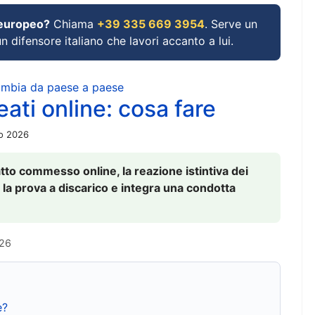
 europeo?
Chiama
+39 335 669 3954
. Serve un
un difensore italiano che lavori accanto a lui.
cambia da paese a paese
ati online: cosa fare
io 2026
to commesso online, la reazione istintiva dei
 la prova a discarico e integra una condotta
026
e?