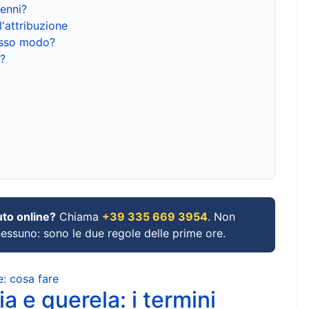
renni?
l'attribuzione
tesso modo?
?
uto online?
Chiama
+39 335 669 3954
. Non
 nessuno: sono le due regole delle prime ore.
e: cosa fare
a e querela: i termini