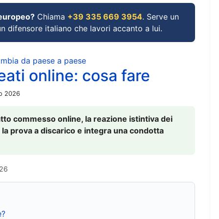
 europeo?
Chiama
+39 335 669 3954
. Serve un
un difensore italiano che lavori accanto a lui.
cambia da paese a paese
ati online: cosa fare
io 2026
to commesso online, la reazione istintiva dei
 la prova a discarico e integra una condotta
026
e?