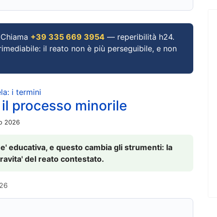
Chiama
+39 335 669 3954
— reperibilità h24.
imediabile: il reato non è più perseguibile, e non
a: i termini
 il processo minorile
io 2026
 e' educativa, e questo cambia gli strumenti: la
ravita' del reato contestato.
026