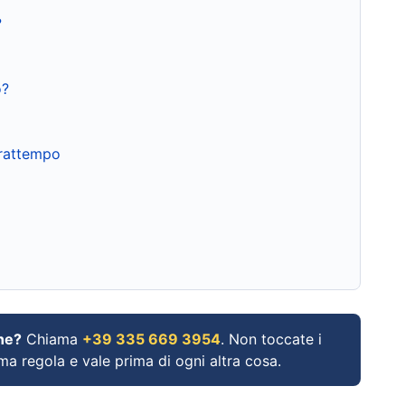
?
o?
frattempo
ne?
Chiama
+39 335 669 3954
. Non toccate i
ima regola e vale prima di ogni altra cosa.