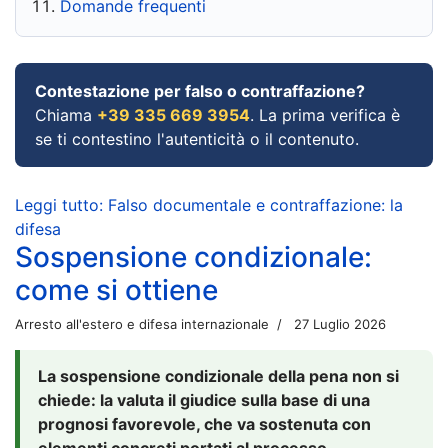
Domande frequenti
Contestazione per falso o contraffazione?
Chiama
+39 335 669 3954
. La prima verifica è
se ti contestino l'autenticità o il contenuto.
Leggi tutto: Falso documentale e contraffazione: la
difesa
Sospensione condizionale:
come si ottiene
Arresto all'estero e difesa internazionale
27 Luglio 2026
La sospensione condizionale della pena non si
chiede: la valuta il giudice sulla base di una
prognosi favorevole, che va sostenuta con
elementi concreti portati al processo.