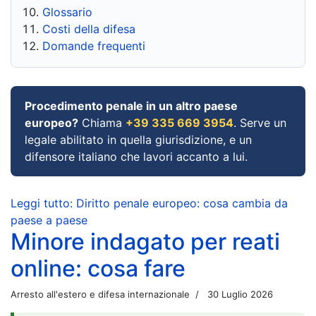
Glossario
Costi della difesa
Domande frequenti
Procedimento penale in un altro paese
europeo?
Chiama
+39 335 669 3954
. Serve un
legale abilitato in quella giurisdizione, e un
difensore italiano che lavori accanto a lui.
Leggi tutto: Diritto penale europeo: cosa cambia da
paese a paese
Minore indagato per reati
online: cosa fare
Arresto all'estero e difesa internazionale
30 Luglio 2026