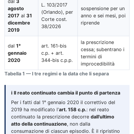
dal
3
L. 103/2017
agosto
sospensione per un
(Orlando), per
2017
al
31
anno e sei mesi, poi
Corte cost.
dicembre
riprende
38/2026
2019
la prescrizione
dal
1°
art. 161-bis
cessa; subentrano i
gennaio
c.p. + art.
termini di
2020
344-bis c.p.p.
improcedibilità
Tabella 1 — I tre regimi e la data che li separa
ℹ️ Il reato continuato cambia il punto di partenza
Per i fatti dal 1° gennaio 2020 il correttivo del
2019 ha modificato l'
art. 158 c.p.
: nel reato
continuato la prescrizione decorre
dall'ultimo
atto della continuazione
, non dalla
consumazione di ciascun episodio. È il ripristino