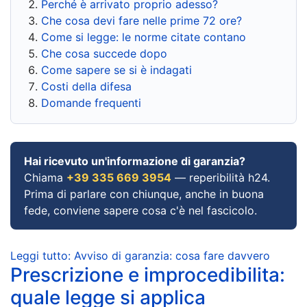
Perché è arrivato proprio adesso?
Che cosa devi fare nelle prime 72 ore?
Come si legge: le norme citate contano
Che cosa succede dopo
Come sapere se si è indagati
Costi della difesa
Domande frequenti
Hai ricevuto un'informazione di garanzia?
Chiama
+39 335 669 3954
— reperibilità h24.
Prima di parlare con chiunque, anche in buona
fede, conviene sapere cosa c'è nel fascicolo.
Leggi tutto: Avviso di garanzia: cosa fare davvero
Prescrizione e improcedibilita:
quale legge si applica