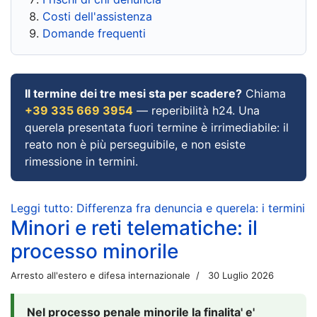
Costi dell'assistenza
Domande frequenti
Il termine dei tre mesi sta per scadere?
Chiama
+39 335 669 3954
— reperibilità h24. Una
querela presentata fuori termine è irrimediabile: il
reato non è più perseguibile, e non esiste
rimessione in termini.
Leggi tutto: Differenza fra denuncia e querela: i termini
Minori e reti telematiche: il
processo minorile
Arresto all'estero e difesa internazionale
30 Luglio 2026
Nel processo penale minorile la finalita' e'