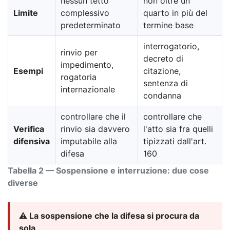
nessun tetto
non oltre un
Limite
complessivo
quarto in più del
predeterminato
termine base
interrogatorio,
rinvio per
decreto di
impedimento,
Esempi
citazione,
rogatoria
sentenza di
internazionale
condanna
controllare che il
controllare che
Verifica
rinvio sia davvero
l'atto sia fra quelli
difensiva
imputabile alla
tipizzati dall'art.
difesa
160
Tabella 2 — Sospensione e interruzione: due cose
diverse
⚠️ La sospensione che la difesa si procura da
sola