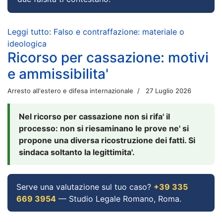
Leggi tutto: Falso e contraffazione: materiale o
ideologica
Ricorso per cassazione: motivi
e ammissibilita'
Arresto all'estero e difesa internazionale
27 Luglio 2026
Nel ricorso per cassazione non si rifa' il
processo: non si riesaminano le prove ne' si
propone una diversa ricostruzione dei fatti. Si
sindaca soltanto la legittimita'.
Serve una valutazione sul tuo caso?
+39 335
669 3954
— Studio Legale Romano, Roma.