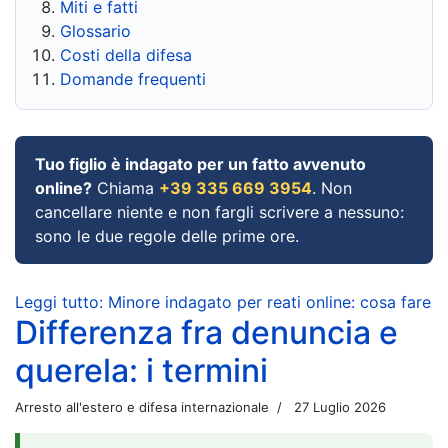
Miti e fatti
Glossario
Costi della difesa
Domande frequenti
Tuo figlio è indagato per un fatto avvenuto
online?
Chiama
+39 335 669 3954
. Non
cancellare niente e non fargli scrivere a nessuno:
sono le due regole delle prime ore.
Leggi tutto: Minore indagato per reati online: cosa fare
Differenza fra denuncia e
querela: i termini
Arresto all'estero e difesa internazionale
27 Luglio 2026