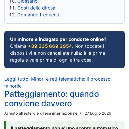
Glossario
Costi della difesa
Domande frequenti
Un minore è indagato per condotte online?
Chiama
+39 335 669 3954
. Non toccate i
dispositivi e non cancellate nulla: è la prima
regola e vale prima di ogni altra cosa.
Leggi tutto: Minori e reti telematiche: il processo
minorile
Patteggiamento: quando
conviene davvero
Arresto all'estero e difesa internazionale
27 Luglio 2026
Il patteggiamento non e' uno sconto automatico