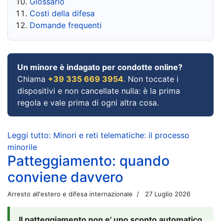
Glossario
Costi della difesa
Domande frequenti
Un minore è indagato per condotte online?
Chiama
+39 335 669 3954
. Non toccate i
dispositivi e non cancellate nulla: è la prima
regola e vale prima di ogni altra cosa.
Leggi tutto: Minori e reti telematiche: il processo
minorile
Patteggiamento: quando
conviene davvero
Arresto all'estero e difesa internazionale
27 Luglio 2026
Il patteggiamento non e' uno sconto automatico