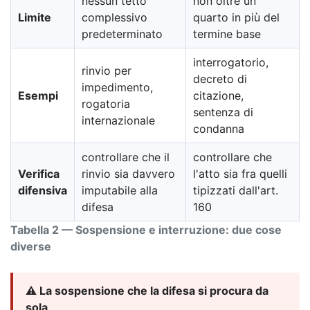
nessun tetto
non oltre un
Limite
complessivo
quarto in più del
predeterminato
termine base
interrogatorio,
rinvio per
decreto di
impedimento,
Esempi
citazione,
rogatoria
sentenza di
internazionale
condanna
controllare che il
controllare che
Verifica
rinvio sia davvero
l'atto sia fra quelli
difensiva
imputabile alla
tipizzati dall'art.
difesa
160
Tabella 2 — Sospensione e interruzione: due cose
diverse
⚠️ La sospensione che la difesa si procura da
sola