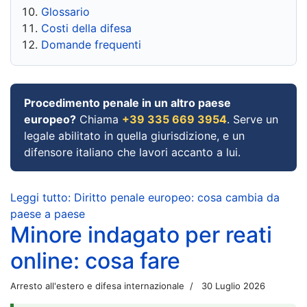
Glossario
Costi della difesa
Domande frequenti
Procedimento penale in un altro paese
europeo?
Chiama
+39 335 669 3954
. Serve un
legale abilitato in quella giurisdizione, e un
difensore italiano che lavori accanto a lui.
Leggi tutto: Diritto penale europeo: cosa cambia da
paese a paese
Minore indagato per reati
online: cosa fare
Arresto all'estero e difesa internazionale
30 Luglio 2026