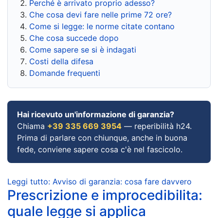
Perché è arrivato proprio adesso?
Che cosa devi fare nelle prime 72 ore?
Come si legge: le norme citate contano
Che cosa succede dopo
Come sapere se si è indagati
Costi della difesa
Domande frequenti
Hai ricevuto un'informazione di garanzia?
Chiama
+39 335 669 3954
— reperibilità h24.
Prima di parlare con chiunque, anche in buona
fede, conviene sapere cosa c'è nel fascicolo.
Leggi tutto: Avviso di garanzia: cosa fare davvero
Prescrizione e improcedibilita:
quale legge si applica