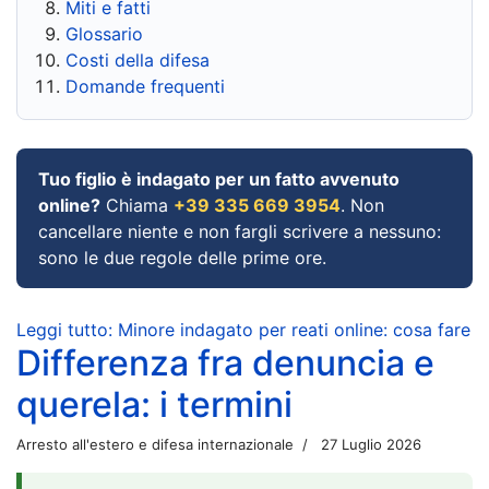
Miti e fatti
Glossario
Costi della difesa
Domande frequenti
Tuo figlio è indagato per un fatto avvenuto
online?
Chiama
+39 335 669 3954
. Non
cancellare niente e non fargli scrivere a nessuno:
sono le due regole delle prime ore.
Leggi tutto: Minore indagato per reati online: cosa fare
Differenza fra denuncia e
querela: i termini
Arresto all'estero e difesa internazionale
27 Luglio 2026