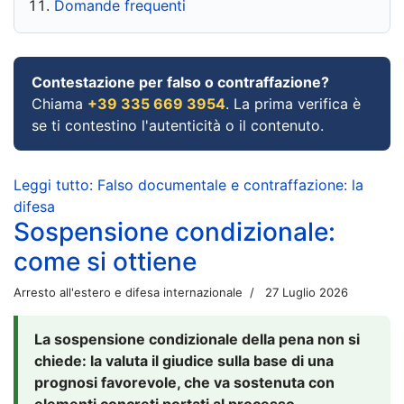
Domande frequenti
Contestazione per falso o contraffazione?
Chiama
+39 335 669 3954
. La prima verifica è
se ti contestino l'autenticità o il contenuto.
Leggi tutto: Falso documentale e contraffazione: la
difesa
Sospensione condizionale:
come si ottiene
Arresto all'estero e difesa internazionale
27 Luglio 2026
La sospensione condizionale della pena non si
chiede: la valuta il giudice sulla base di una
prognosi favorevole, che va sostenuta con
elementi concreti portati al processo.