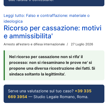
Leggi tutto: Falso e contraffazione: materiale o
ideologica
Ricorso per cassazione: motivi
e ammissibilita'
Arresto all'estero e difesa internazionale
27 Luglio 2026
Nel ricorso per cassazione non si rifa' il
processo: non si riesaminano le prove ne' si
propone una diversa ricostruzione dei fatti. Si
sindaca soltanto la legittimita'.
Serve una valutazione sul tuo caso?
+39 335
669 3954
— Studio Legale Romano, Roma.