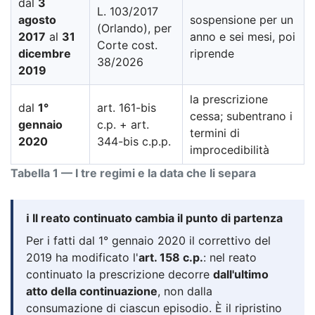
dal
3
L. 103/2017
agosto
sospensione per un
(Orlando), per
2017
al
31
anno e sei mesi, poi
Corte cost.
dicembre
riprende
38/2026
2019
la prescrizione
dal
1°
art. 161-bis
cessa; subentrano i
gennaio
c.p. + art.
termini di
2020
344-bis c.p.p.
improcedibilità
Tabella 1 — I tre regimi e la data che li separa
ℹ️ Il reato continuato cambia il punto di partenza
Per i fatti dal 1° gennaio 2020 il correttivo del
2019 ha modificato l'
art. 158 c.p.
: nel reato
continuato la prescrizione decorre
dall'ultimo
atto della continuazione
, non dalla
consumazione di ciascun episodio. È il ripristino