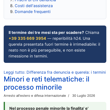
Costi dell'assistenza
Domande frequenti
Il termine dei tre mesi sta per scadere?
Chiama
+39 335 669 3954
— reperibilità h24. Una
querela presentata fuori termine è irrimediabile: il
reato non è più perseguibile, e non esiste
rimessione in termini.
Leggi tutto: Differenza fra denuncia e querela: i termini
Minori e reti telematiche: il
processo minorile
Arresto all'estero e difesa internazionale
30 Luglio 2026
Nel processo penale minorile la finalita' e'