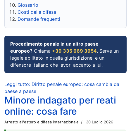
Glossario
Costi della difesa
Domande frequenti
Procedimento penale in un altro paese
europeo?
Chiama
+39 335 669 3954
. Serve un
legale abilitato in quella giurisdizione, e un
difensore italiano che lavori accanto a lui.
Leggi tutto: Diritto penale europeo: cosa cambia da
paese a paese
Minore indagato per reati
online: cosa fare
Arresto all'estero e difesa internazionale
30 Luglio 2026