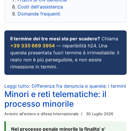
Costi dell'assistenza
Domande frequenti
Il termine dei tre mesi sta per scadere?
Chiama
+39 335 669 3954
— reperibilità h24. Una
querela presentata fuori termine è irrimediabile: il
reato non è più perseguibile, e non esiste
rimessione in termini.
Leggi tutto: Differenza fra denuncia e querela: i termini
Minori e reti telematiche: il
processo minorile
Arresto all'estero e difesa internazionale
30 Luglio 2026
Nel processo penale minorile la finalita' e'