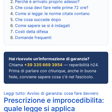
Perché è arrivato proprio adesso?
Che cosa devi fare nelle prime 72 ore?
Come si legge: le norme citate contano
Che cosa succede dopo
Come sapere se si è indagati
Costi della difesa
Domande frequenti
Hai ricevuto un'informazione di garanzia?
Chiama
+39 335 669 3954
— reperibilità h24.
Prima di parlare con chiunque, anche in buona
fede, conviene sapere cosa c'è nel fascicolo.
Leggi tutto: Avviso di garanzia: cosa fare davvero
Prescrizione e improcedibilita:
quale legge si applica