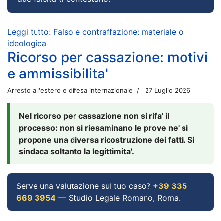
Leggi tutto: Falso e contraffazione: materiale o
ideologica
Ricorso per cassazione: motivi
e ammissibilita'
Arresto all'estero e difesa internazionale
27 Luglio 2026
Nel ricorso per cassazione non si rifa' il
processo: non si riesaminano le prove ne' si
propone una diversa ricostruzione dei fatti. Si
sindaca soltanto la legittimita'.
Serve una valutazione sul tuo caso?
+39 335
669 3954
— Studio Legale Romano, Roma.