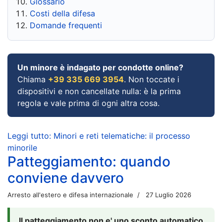
Glossario
Costi della difesa
Domande frequenti
Un minore è indagato per condotte online?
Chiama
+39 335 669 3954
. Non toccate i
dispositivi e non cancellate nulla: è la prima
regola e vale prima di ogni altra cosa.
Leggi tutto: Minori e reti telematiche: il processo
minorile
Patteggiamento: quando
conviene davvero
Arresto all'estero e difesa internazionale
27 Luglio 2026
Il patteggiamento non e' uno sconto automatico