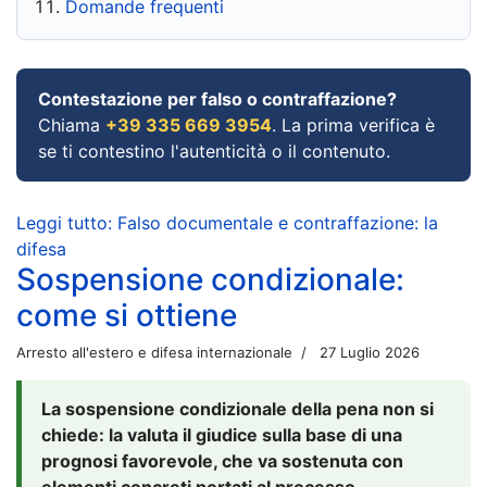
Domande frequenti
Contestazione per falso o contraffazione?
Chiama
+39 335 669 3954
. La prima verifica è
se ti contestino l'autenticità o il contenuto.
Leggi tutto: Falso documentale e contraffazione: la
difesa
Sospensione condizionale:
come si ottiene
Arresto all'estero e difesa internazionale
27 Luglio 2026
La sospensione condizionale della pena non si
chiede: la valuta il giudice sulla base di una
prognosi favorevole, che va sostenuta con
elementi concreti portati al processo.