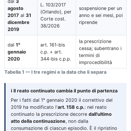
dal
3
L. 103/2017
agosto
sospensione per un
(Orlando), per
2017
al
31
anno e sei mesi, poi
Corte cost.
dicembre
riprende
38/2026
2019
la prescrizione
dal
1°
art. 161-bis
cessa; subentrano i
gennaio
c.p. + art.
termini di
2020
344-bis c.p.p.
improcedibilità
Tabella 1 — I tre regimi e la data che li separa
ℹ️ Il reato continuato cambia il punto di partenza
Per i fatti dal 1° gennaio 2020 il correttivo del
2019 ha modificato l'
art. 158 c.p.
: nel reato
continuato la prescrizione decorre
dall'ultimo
atto della continuazione
, non dalla
consumazione di ciascun episodio. È il ripristino