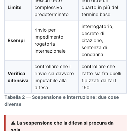
nessun tetto
non oltre un
Limite
complessivo
quarto in più del
predeterminato
termine base
interrogatorio,
rinvio per
decreto di
impedimento,
Esempi
citazione,
rogatoria
sentenza di
internazionale
condanna
controllare che il
controllare che
Verifica
rinvio sia davvero
l'atto sia fra quelli
difensiva
imputabile alla
tipizzati dall'art.
difesa
160
Tabella 2 — Sospensione e interruzione: due cose
diverse
⚠️ La sospensione che la difesa si procura da
sola