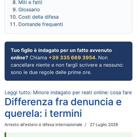
Miti e fatti
Glossario
Costi della difesa
Domande frequenti
Tuo figlio è indagato per un fatto avvenuto
online?
Chiama
+39 335 669 3954
. Non
cancellare niente e non fargli scrivere a nessuno:
sono le due regole delle prime ore.
Leggi tutto: Minore indagato per reati online: cosa fare
Differenza fra denuncia e
querela: i termini
Arresto all'estero e difesa internazionale
27 Luglio 2026