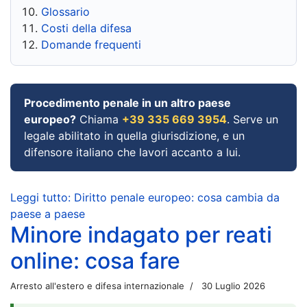
Glossario
Costi della difesa
Domande frequenti
Procedimento penale in un altro paese
europeo?
Chiama
+39 335 669 3954
. Serve un
legale abilitato in quella giurisdizione, e un
difensore italiano che lavori accanto a lui.
Leggi tutto: Diritto penale europeo: cosa cambia da
paese a paese
Minore indagato per reati
online: cosa fare
Arresto all'estero e difesa internazionale
30 Luglio 2026