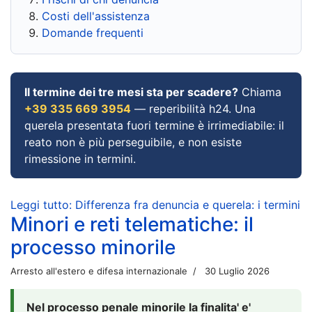
Costi dell'assistenza
Domande frequenti
Il termine dei tre mesi sta per scadere?
Chiama
+39 335 669 3954
— reperibilità h24. Una
querela presentata fuori termine è irrimediabile: il
reato non è più perseguibile, e non esiste
rimessione in termini.
Leggi tutto: Differenza fra denuncia e querela: i termini
Minori e reti telematiche: il
processo minorile
Arresto all'estero e difesa internazionale
30 Luglio 2026
Nel processo penale minorile la finalita' e'