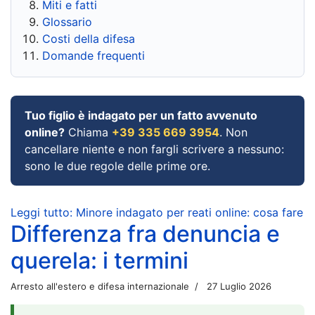
Miti e fatti
Glossario
Costi della difesa
Domande frequenti
Tuo figlio è indagato per un fatto avvenuto
online?
Chiama
+39 335 669 3954
. Non
cancellare niente e non fargli scrivere a nessuno:
sono le due regole delle prime ore.
Leggi tutto: Minore indagato per reati online: cosa fare
Differenza fra denuncia e
querela: i termini
Arresto all'estero e difesa internazionale
27 Luglio 2026