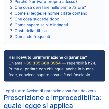
Perché è arrivato proprio adesso?
Che cosa devi fare nelle prime 72 ore?
Come si legge: le norme citate contano
Che cosa succede dopo
Come sapere se si è indagati
Costi della difesa
Domande frequenti
Hai ricevuto un'informazione di garanzia?
Chiama
+39 335 669 3954
— reperibilità h24.
Prima di parlare con chiunque, anche in buona
fede, conviene sapere cosa c'è nel fascicolo.
Leggi tutto: Avviso di garanzia: cosa fare davvero
Prescrizione e improcedibilita:
quale legge si applica