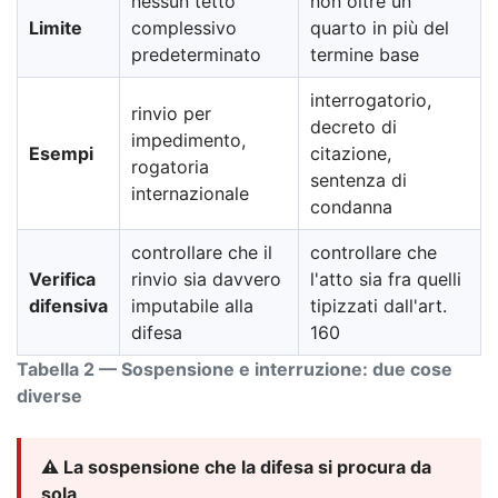
nessun tetto
non oltre un
Limite
complessivo
quarto in più del
predeterminato
termine base
interrogatorio,
rinvio per
decreto di
impedimento,
Esempi
citazione,
rogatoria
sentenza di
internazionale
condanna
controllare che il
controllare che
Verifica
rinvio sia davvero
l'atto sia fra quelli
difensiva
imputabile alla
tipizzati dall'art.
difesa
160
Tabella 2 — Sospensione e interruzione: due cose
diverse
⚠️ La sospensione che la difesa si procura da
sola