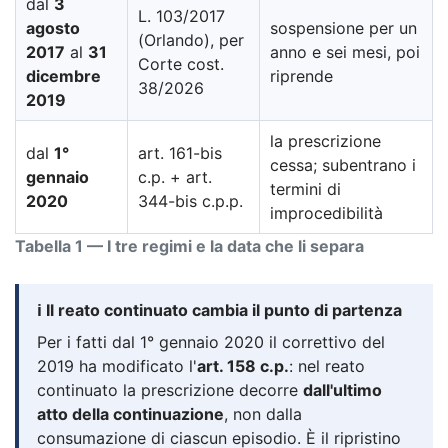
dal
3
L. 103/2017
agosto
sospensione per un
(Orlando), per
2017
al
31
anno e sei mesi, poi
Corte cost.
dicembre
riprende
38/2026
2019
la prescrizione
dal
1°
art. 161-bis
cessa; subentrano i
gennaio
c.p. + art.
termini di
2020
344-bis c.p.p.
improcedibilità
Tabella 1 — I tre regimi e la data che li separa
ℹ️ Il reato continuato cambia il punto di partenza
Per i fatti dal 1° gennaio 2020 il correttivo del
2019 ha modificato l'
art. 158 c.p.
: nel reato
continuato la prescrizione decorre
dall'ultimo
atto della continuazione
, non dalla
consumazione di ciascun episodio. È il ripristino