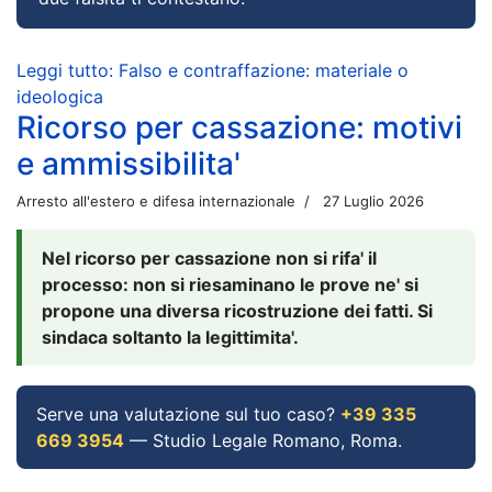
Leggi tutto: Falso e contraffazione: materiale o
ideologica
Ricorso per cassazione: motivi
e ammissibilita'
Arresto all'estero e difesa internazionale
27 Luglio 2026
Nel ricorso per cassazione non si rifa' il
processo: non si riesaminano le prove ne' si
propone una diversa ricostruzione dei fatti. Si
sindaca soltanto la legittimita'.
Serve una valutazione sul tuo caso?
+39 335
669 3954
— Studio Legale Romano, Roma.