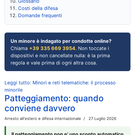
Glossario
Costi della difesa
Domande frequenti
Un minore è indagato per condotte online?
Chiama
+39 335 669 3954
. Non toccate i
dispositivi e non cancellate nulla: è la prima
regola e vale prima di ogni altra cosa.
Leggi tutto: Minori e reti telematiche: il processo
minorile
Patteggiamento: quando
conviene davvero
Arresto all'estero e difesa internazionale
27 Luglio 2026
Il patteggiamento non e' uno sconto automatico