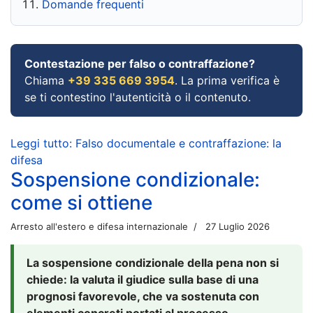
Domande frequenti
Contestazione per falso o contraffazione?
Chiama
+39 335 669 3954
. La prima verifica è
se ti contestino l'autenticità o il contenuto.
Leggi tutto: Falso documentale e contraffazione: la
difesa
Sospensione condizionale:
come si ottiene
Arresto all'estero e difesa internazionale
27 Luglio 2026
La sospensione condizionale della pena non si
chiede: la valuta il giudice sulla base di una
prognosi favorevole, che va sostenuta con
elementi concreti portati al processo.