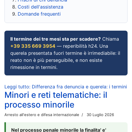
Costi dell'assistenza
Domande frequenti
Il termine dei tre mesi sta per scadere?
Chiama
+39 335 669 3954
— reperibilità h24. Una
querela presentata fuori termine è irrimediabile: il
reato non è più perseguibile, e non esiste
rimessione in termini.
Leggi tutto: Differenza fra denuncia e querela: i termini
Minori e reti telematiche: il
processo minorile
Arresto all'estero e difesa internazionale
30 Luglio 2026
Nel processo penale minorile la finalita' e'