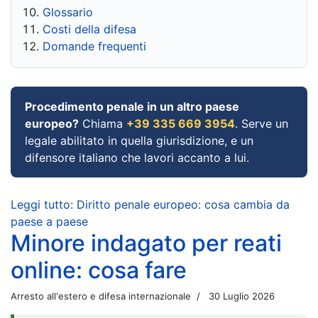
Glossario
Costi della difesa
Domande frequenti
Procedimento penale in un altro paese
europeo?
Chiama
+39 335 669 3954
. Serve un
legale abilitato in quella giurisdizione, e un
difensore italiano che lavori accanto a lui.
Leggi tutto: Diritto penale europeo: cosa cambia da
paese a paese
Minore indagato per reati
online: cosa fare
Arresto all'estero e difesa internazionale
30 Luglio 2026