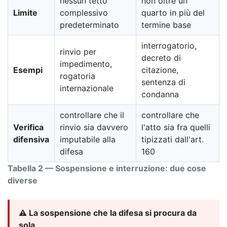
nessun tetto
non oltre un
Limite
complessivo
quarto in più del
predeterminato
termine base
interrogatorio,
rinvio per
decreto di
impedimento,
Esempi
citazione,
rogatoria
sentenza di
internazionale
condanna
controllare che il
controllare che
Verifica
rinvio sia davvero
l'atto sia fra quelli
difensiva
imputabile alla
tipizzati dall'art.
difesa
160
Tabella 2 — Sospensione e interruzione: due cose
diverse
⚠️ La sospensione che la difesa si procura da
sola