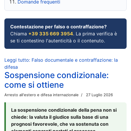
Domande frequenti
Contestazione per falso o contraffazione?
Chiama
+39 335 669 3954
. La prima verifica è
se ti contestino l'autenticità o il contenuto.
Leggi tutto: Falso documentale e contraffazione: la
difesa
Sospensione condizionale:
come si ottiene
Arresto all'estero e difesa internazionale
27 Luglio 2026
La sospensione condizionale della pena non si
chiede: la valuta il giudice sulla base di una
prognosi favorevole, che va sostenuta con
elementi concreti portati al processo.