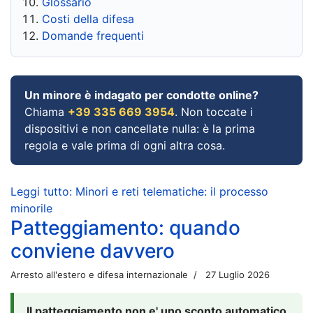
Glossario
Costi della difesa
Domande frequenti
Un minore è indagato per condotte online?
Chiama
+39 335 669 3954
. Non toccate i
dispositivi e non cancellate nulla: è la prima
regola e vale prima di ogni altra cosa.
Leggi tutto: Minori e reti telematiche: il processo
minorile
Patteggiamento: quando
conviene davvero
Arresto all'estero e difesa internazionale
27 Luglio 2026
Il patteggiamento non e' uno sconto automatico