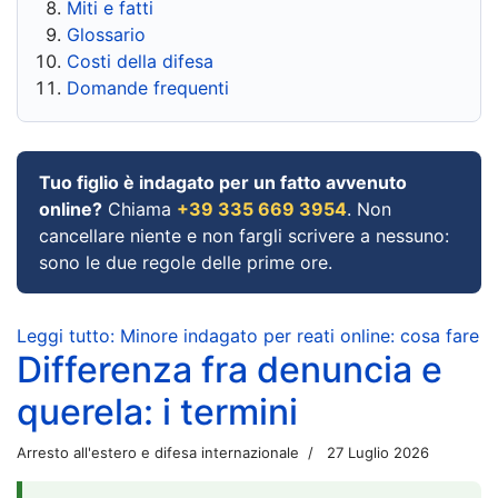
Miti e fatti
Glossario
Costi della difesa
Domande frequenti
Tuo figlio è indagato per un fatto avvenuto
online?
Chiama
+39 335 669 3954
. Non
cancellare niente e non fargli scrivere a nessuno:
sono le due regole delle prime ore.
Leggi tutto: Minore indagato per reati online: cosa fare
Differenza fra denuncia e
querela: i termini
Arresto all'estero e difesa internazionale
27 Luglio 2026