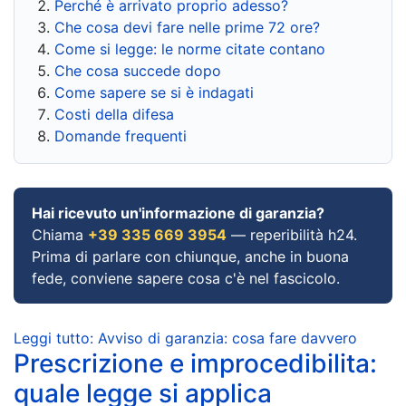
Perché è arrivato proprio adesso?
Che cosa devi fare nelle prime 72 ore?
Come si legge: le norme citate contano
Che cosa succede dopo
Come sapere se si è indagati
Costi della difesa
Domande frequenti
Hai ricevuto un'informazione di garanzia?
Chiama
+39 335 669 3954
— reperibilità h24.
Prima di parlare con chiunque, anche in buona
fede, conviene sapere cosa c'è nel fascicolo.
Leggi tutto: Avviso di garanzia: cosa fare davvero
Prescrizione e improcedibilita:
quale legge si applica