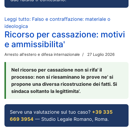
Leggi tutto: Falso e contraffazione: materiale o
ideologica
Ricorso per cassazione: motivi
e ammissibilita'
Arresto all'estero e difesa internazionale
27 Luglio 2026
Nel ricorso per cassazione non si rifa' il
processo: non si riesaminano le prove ne' si
propone una diversa ricostruzione dei fatti. Si
sindaca soltanto la legittimita'.
Serve una valutazione sul tuo caso?
+39 335
669 3954
— Studio Legale Romano, Roma.