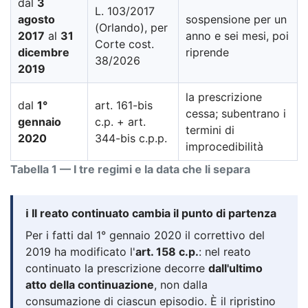
dal
3
L. 103/2017
agosto
sospensione per un
(Orlando), per
2017
al
31
anno e sei mesi, poi
Corte cost.
dicembre
riprende
38/2026
2019
la prescrizione
dal
1°
art. 161-bis
cessa; subentrano i
gennaio
c.p. + art.
termini di
2020
344-bis c.p.p.
improcedibilità
Tabella 1 — I tre regimi e la data che li separa
ℹ️ Il reato continuato cambia il punto di partenza
Per i fatti dal 1° gennaio 2020 il correttivo del
2019 ha modificato l'
art. 158 c.p.
: nel reato
continuato la prescrizione decorre
dall'ultimo
atto della continuazione
, non dalla
consumazione di ciascun episodio. È il ripristino