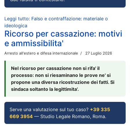
Leggi tutto: Falso e contraffazione: materiale o
ideologica
Ricorso per cassazione: motivi
e ammissibilita'
Arresto all'estero e difesa internazionale
27 Luglio 2026
Nel ricorso per cassazione non si rifa' il
processo: non si riesaminano le prove ne' si
propone una diversa ricostruzione dei fatti. Si
sindaca soltanto la legittimita'.
Serve una valutazione sul tuo caso?
+39 335
669 3954
— Studio Legale Romano, Roma.