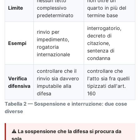
nessun tetto
non oltre un
Limite
complessivo
quarto in più del
predeterminato
termine base
interrogatorio,
rinvio per
decreto di
impedimento,
Esempi
citazione,
rogatoria
sentenza di
internazionale
condanna
controllare che il
controllare che
Verifica
rinvio sia davvero
l'atto sia fra quelli
difensiva
imputabile alla
tipizzati dall'art.
difesa
160
Tabella 2 — Sospensione e interruzione: due cose
diverse
⚠️ La sospensione che la difesa si procura da
sola