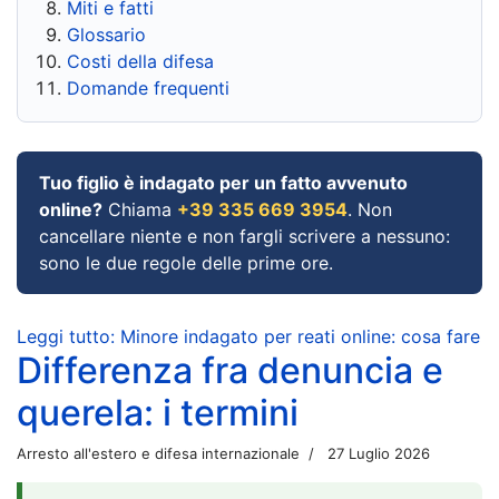
Miti e fatti
Glossario
Costi della difesa
Domande frequenti
Tuo figlio è indagato per un fatto avvenuto
online?
Chiama
+39 335 669 3954
. Non
cancellare niente e non fargli scrivere a nessuno:
sono le due regole delle prime ore.
Leggi tutto: Minore indagato per reati online: cosa fare
Differenza fra denuncia e
querela: i termini
Arresto all'estero e difesa internazionale
27 Luglio 2026