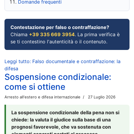
Domande frequenti
Contestazione per falso o contraffazione?
Chiama
+39 335 669 3954
. La prima verifica è
se ti contestino l'autenticità o il contenuto.
Leggi tutto: Falso documentale e contraffazione: la
difesa
Sospensione condizionale:
come si ottiene
Arresto all'estero e difesa internazionale
27 Luglio 2026
La sospensione condizionale della pena non si
chiede: la valuta il giudice sulla base di una
prognosi favorevole, che va sostenuta con
elementi concreti portati al processo.