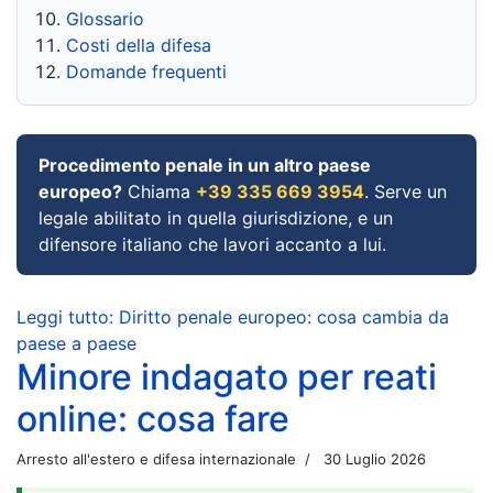
Glossario
Costi della difesa
Domande frequenti
Procedimento penale in un altro paese
europeo?
Chiama
+39 335 669 3954
. Serve un
legale abilitato in quella giurisdizione, e un
difensore italiano che lavori accanto a lui.
Leggi tutto: Diritto penale europeo: cosa cambia da
paese a paese
Minore indagato per reati
online: cosa fare
Arresto all'estero e difesa internazionale
30 Luglio 2026