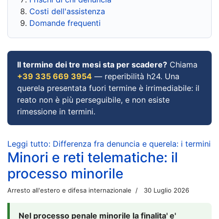
Costi dell'assistenza
Domande frequenti
Il termine dei tre mesi sta per scadere?
Chiama
+39 335 669 3954
— reperibilità h24. Una
querela presentata fuori termine è irrimediabile: il
reato non è più perseguibile, e non esiste
rimessione in termini.
Leggi tutto: Differenza fra denuncia e querela: i termini
Minori e reti telematiche: il
processo minorile
Arresto all'estero e difesa internazionale
30 Luglio 2026
Nel processo penale minorile la finalita' e'