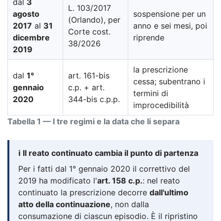
dal
3
L. 103/2017
agosto
sospensione per un
(Orlando), per
2017
al
31
anno e sei mesi, poi
Corte cost.
dicembre
riprende
38/2026
2019
la prescrizione
dal
1°
art. 161-bis
cessa; subentrano i
gennaio
c.p. + art.
termini di
2020
344-bis c.p.p.
improcedibilità
Tabella 1 — I tre regimi e la data che li separa
ℹ️ Il reato continuato cambia il punto di partenza
Per i fatti dal 1° gennaio 2020 il correttivo del
2019 ha modificato l'
art. 158 c.p.
: nel reato
continuato la prescrizione decorre
dall'ultimo
atto della continuazione
, non dalla
consumazione di ciascun episodio. È il ripristino