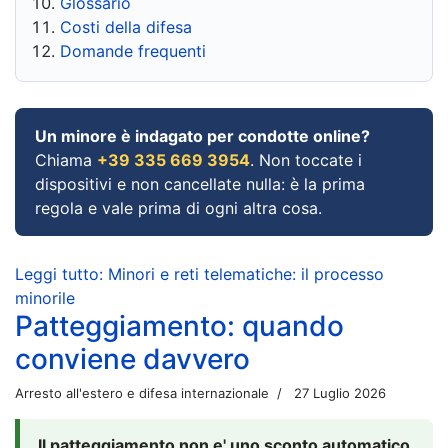
Glossario
Costi della difesa
Domande frequenti
Un minore è indagato per condotte online?
Chiama
+39 335 669 3954
. Non toccate i
dispositivi e non cancellate nulla: è la prima
regola e vale prima di ogni altra cosa.
Leggi tutto: Minori e reti telematiche: il processo
minorile
Patteggiamento: quando
conviene davvero
Arresto all'estero e difesa internazionale
27 Luglio 2026
Il patteggiamento non e' uno sconto automatico