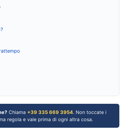
?
o?
frattempo
ne?
Chiama
+39 335 669 3954
. Non toccate i
ima regola e vale prima di ogni altra cosa.