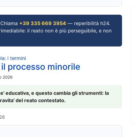
Chiama
+39 335 669 3954
— reperibilità h24.
imediabile: il reato non è più perseguibile, e non
a: i termini
 il processo minorile
io 2026
 e' educativa, e questo cambia gli strumenti: la
ravita' del reato contestato.
026