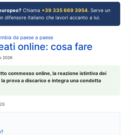
 europeo?
Chiama
+39 335 669 3954
. Serve un
un difensore italiano che lavori accanto a lui.
cambia da paese a paese
ati online: cosa fare
io 2026
to commesso online, la reazione istintiva dei
 la prova a discarico e integra una condotta
026
e?