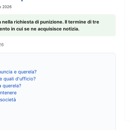
io 2026
nella richiesta di punizione. Il termine di tre
to in cui se ne acquisisce notizia.
26
nuncia e querela?
e quali d'ufficio?
a querela?
ntenere
 società