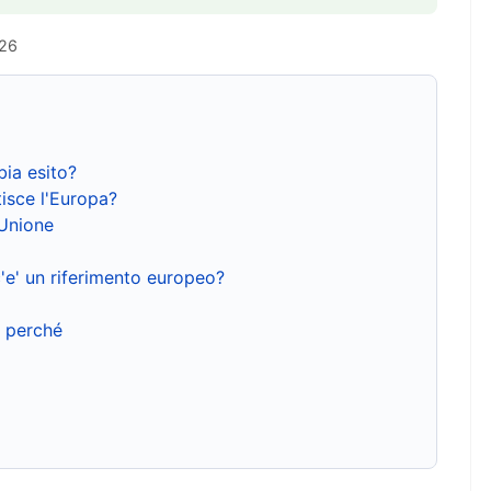
026
bia esito?
isce l'Europa?
'Unione
'e' un riferimento europeo?
e perché