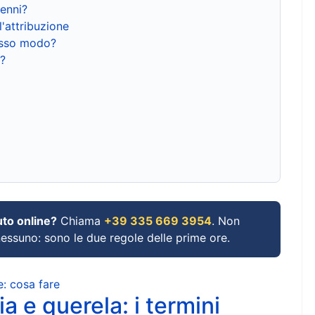
renni?
l'attribuzione
tesso modo?
?
uto online?
Chiama
+39 335 669 3954
. Non
 nessuno: sono le due regole delle prime ore.
e: cosa fare
a e querela: i termini