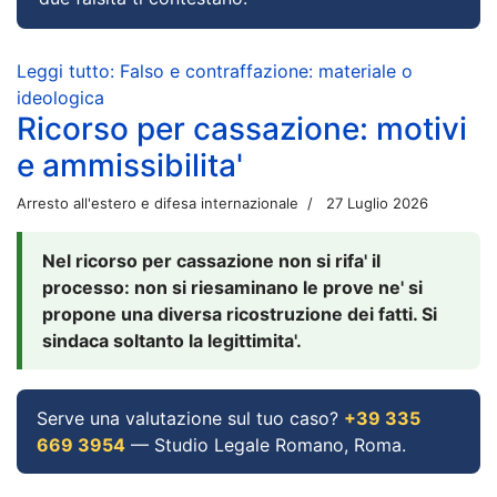
Leggi tutto: Falso e contraffazione: materiale o
ideologica
Ricorso per cassazione: motivi
e ammissibilita'
Arresto all'estero e difesa internazionale
27 Luglio 2026
Nel ricorso per cassazione non si rifa' il
processo: non si riesaminano le prove ne' si
propone una diversa ricostruzione dei fatti. Si
sindaca soltanto la legittimita'.
Serve una valutazione sul tuo caso?
+39 335
669 3954
— Studio Legale Romano, Roma.