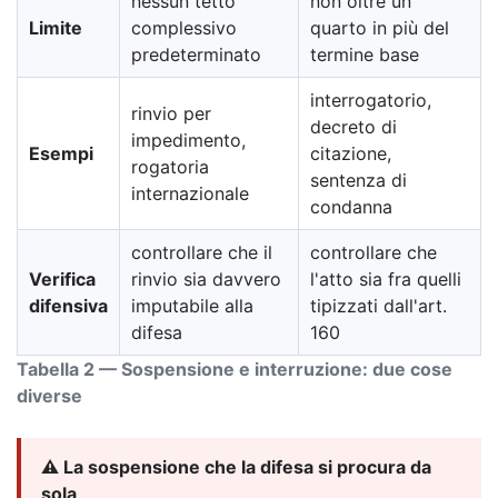
nessun tetto
non oltre un
Limite
complessivo
quarto in più del
predeterminato
termine base
interrogatorio,
rinvio per
decreto di
impedimento,
Esempi
citazione,
rogatoria
sentenza di
internazionale
condanna
controllare che il
controllare che
Verifica
rinvio sia davvero
l'atto sia fra quelli
difensiva
imputabile alla
tipizzati dall'art.
difesa
160
Tabella 2 — Sospensione e interruzione: due cose
diverse
⚠️ La sospensione che la difesa si procura da
sola