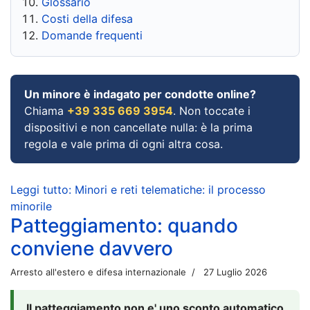
Glossario
Costi della difesa
Domande frequenti
Un minore è indagato per condotte online?
Chiama
+39 335 669 3954
. Non toccate i
dispositivi e non cancellate nulla: è la prima
regola e vale prima di ogni altra cosa.
Leggi tutto: Minori e reti telematiche: il processo
minorile
Patteggiamento: quando
conviene davvero
Arresto all'estero e difesa internazionale
27 Luglio 2026
Il patteggiamento non e' uno sconto automatico