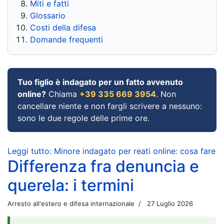
Miti e fatti
Glossario
Costi della difesa
Domande frequenti
Tuo figlio è indagato per un fatto avvenuto
online?
Chiama
+39 335 669 3954
. Non
cancellare niente e non fargli scrivere a nessuno:
sono le due regole delle prime ore.
Leggi tutto: Minore indagato per reati online: cosa fare
Differenza fra denuncia e
querela: i termini
Arresto all'estero e difesa internazionale
27 Luglio 2026