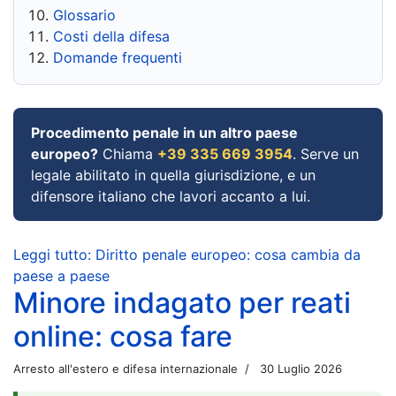
Glossario
Costi della difesa
Domande frequenti
Procedimento penale in un altro paese
europeo?
Chiama
+39 335 669 3954
. Serve un
legale abilitato in quella giurisdizione, e un
difensore italiano che lavori accanto a lui.
Leggi tutto: Diritto penale europeo: cosa cambia da
paese a paese
Minore indagato per reati
online: cosa fare
Arresto all'estero e difesa internazionale
30 Luglio 2026