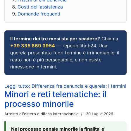
Costi dell'assistenza
Domande frequenti
Il termine dei tre mesi sta per scadere?
Chiama
+39 335 669 3954
— reperibilità h24. Una
querela presentata fuori termine è irrimediabile: il
reato non è più perseguibile, e non esiste
rimessione in termini.
Leggi tutto: Differenza fra denuncia e querela: i termini
Minori e reti telematiche: il
processo minorile
Arresto all'estero e difesa internazionale
30 Luglio 2026
Nel processo penale minorile la finalita' e'