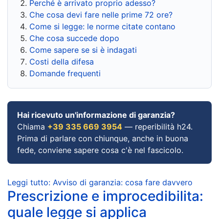
Perché è arrivato proprio adesso?
Che cosa devi fare nelle prime 72 ore?
Come si legge: le norme citate contano
Che cosa succede dopo
Come sapere se si è indagati
Costi della difesa
Domande frequenti
Hai ricevuto un'informazione di garanzia?
Chiama
+39 335 669 3954
— reperibilità h24.
Prima di parlare con chiunque, anche in buona
fede, conviene sapere cosa c'è nel fascicolo.
Leggi tutto: Avviso di garanzia: cosa fare davvero
Prescrizione e improcedibilita:
quale legge si applica