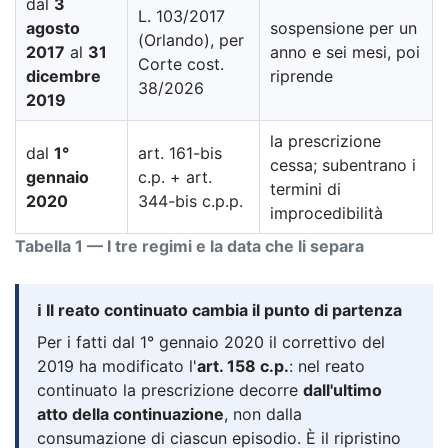
dal
3
L. 103/2017
agosto
sospensione per un
(Orlando), per
2017
al
31
anno e sei mesi, poi
Corte cost.
dicembre
riprende
38/2026
2019
la prescrizione
dal
1°
art. 161-bis
cessa; subentrano i
gennaio
c.p. + art.
termini di
2020
344-bis c.p.p.
improcedibilità
Tabella 1 — I tre regimi e la data che li separa
ℹ️ Il reato continuato cambia il punto di partenza
Per i fatti dal 1° gennaio 2020 il correttivo del
2019 ha modificato l'
art. 158 c.p.
: nel reato
continuato la prescrizione decorre
dall'ultimo
atto della continuazione
, non dalla
consumazione di ciascun episodio. È il ripristino