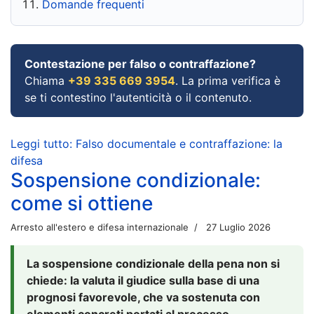
Domande frequenti
Contestazione per falso o contraffazione?
Chiama
+39 335 669 3954
. La prima verifica è
se ti contestino l'autenticità o il contenuto.
Leggi tutto: Falso documentale e contraffazione: la
difesa
Sospensione condizionale:
come si ottiene
Arresto all'estero e difesa internazionale
27 Luglio 2026
La sospensione condizionale della pena non si
chiede: la valuta il giudice sulla base di una
prognosi favorevole, che va sostenuta con
elementi concreti portati al processo.