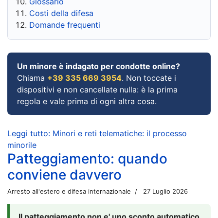
Glossario
Costi della difesa
Domande frequenti
Un minore è indagato per condotte online?
Chiama
+39 335 669 3954
. Non toccate i
dispositivi e non cancellate nulla: è la prima
regola e vale prima di ogni altra cosa.
Leggi tutto: Minori e reti telematiche: il processo
minorile
Patteggiamento: quando
conviene davvero
Arresto all'estero e difesa internazionale
27 Luglio 2026
Il patteggiamento non e' uno sconto automatico