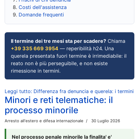
Costi dell'assistenza
Domande frequenti
Il termine dei tre mesi sta per scadere?
Chiama
+39 335 669 3954
— reperibilità h24. Una
querela presentata fuori termine è irrimediabile: il
reato non è più perseguibile, e non esiste
rimessione in termini.
Leggi tutto: Differenza fra denuncia e querela: i termini
Minori e reti telematiche: il
processo minorile
Arresto all'estero e difesa internazionale
30 Luglio 2026
Nel processo penale minorile la finalita' e'