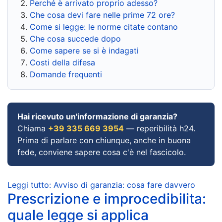
Perché è arrivato proprio adesso?
Che cosa devi fare nelle prime 72 ore?
Come si legge: le norme citate contano
Che cosa succede dopo
Come sapere se si è indagati
Costi della difesa
Domande frequenti
Hai ricevuto un'informazione di garanzia?
Chiama
+39 335 669 3954
— reperibilità h24.
Prima di parlare con chiunque, anche in buona
fede, conviene sapere cosa c'è nel fascicolo.
Leggi tutto: Avviso di garanzia: cosa fare davvero
Prescrizione e improcedibilita:
quale legge si applica