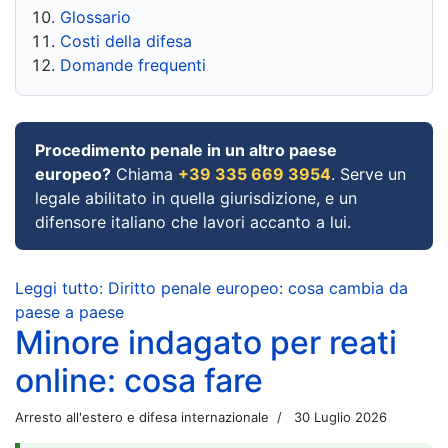
Glossario
Costi della difesa
Domande frequenti
Procedimento penale in un altro paese
europeo?
Chiama
+39 335 669 3954
. Serve un
legale abilitato in quella giurisdizione, e un
difensore italiano che lavori accanto a lui.
Leggi tutto: Diritto penale europeo: cosa cambia da
paese a paese
Minore indagato per reati
online: cosa fare
Arresto all'estero e difesa internazionale
30 Luglio 2026