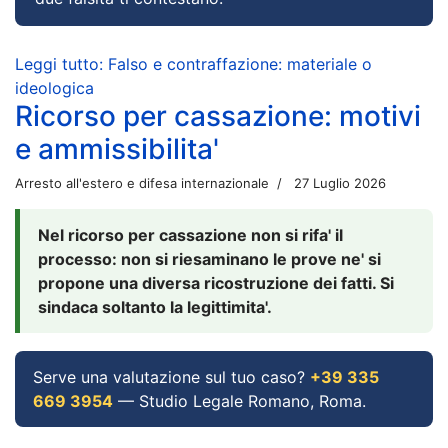
Leggi tutto: Falso e contraffazione: materiale o
ideologica
Ricorso per cassazione: motivi
e ammissibilita'
Arresto all'estero e difesa internazionale
27 Luglio 2026
Nel ricorso per cassazione non si rifa' il
processo: non si riesaminano le prove ne' si
propone una diversa ricostruzione dei fatti. Si
sindaca soltanto la legittimita'.
Serve una valutazione sul tuo caso?
+39 335
669 3954
— Studio Legale Romano, Roma.