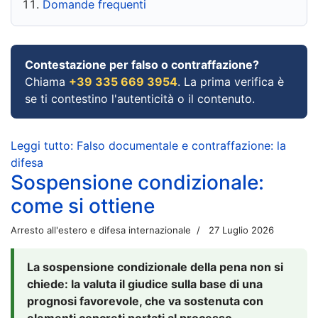
Domande frequenti
Contestazione per falso o contraffazione?
Chiama
+39 335 669 3954
. La prima verifica è
se ti contestino l'autenticità o il contenuto.
Leggi tutto: Falso documentale e contraffazione: la
difesa
Sospensione condizionale:
come si ottiene
Arresto all'estero e difesa internazionale
27 Luglio 2026
La sospensione condizionale della pena non si
chiede: la valuta il giudice sulla base di una
prognosi favorevole, che va sostenuta con
elementi concreti portati al processo.