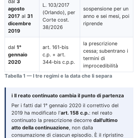
dal
3
L. 103/2017
agosto
sospensione per un
(Orlando), per
2017
al
31
anno e sei mesi, poi
Corte cost.
dicembre
riprende
38/2026
2019
la prescrizione
dal
1°
art. 161-bis
cessa; subentrano i
gennaio
c.p. + art.
termini di
2020
344-bis c.p.p.
improcedibilità
Tabella 1 — I tre regimi e la data che li separa
ℹ️ Il reato continuato cambia il punto di partenza
Per i fatti dal 1° gennaio 2020 il correttivo del
2019 ha modificato l'
art. 158 c.p.
: nel reato
continuato la prescrizione decorre
dall'ultimo
atto della continuazione
, non dalla
consumazione di ciascun episodio. È il ripristino