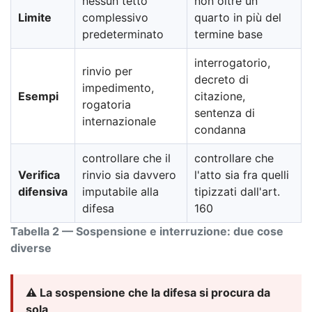
nessun tetto
non oltre un
Limite
complessivo
quarto in più del
predeterminato
termine base
interrogatorio,
rinvio per
decreto di
impedimento,
Esempi
citazione,
rogatoria
sentenza di
internazionale
condanna
controllare che il
controllare che
Verifica
rinvio sia davvero
l'atto sia fra quelli
difensiva
imputabile alla
tipizzati dall'art.
difesa
160
Tabella 2 — Sospensione e interruzione: due cose
diverse
⚠️ La sospensione che la difesa si procura da
sola