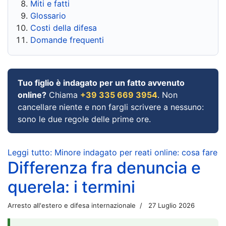
Miti e fatti
Glossario
Costi della difesa
Domande frequenti
Tuo figlio è indagato per un fatto avvenuto
online?
Chiama
+39 335 669 3954
. Non
cancellare niente e non fargli scrivere a nessuno:
sono le due regole delle prime ore.
Leggi tutto: Minore indagato per reati online: cosa fare
Differenza fra denuncia e
querela: i termini
Arresto all'estero e difesa internazionale
27 Luglio 2026