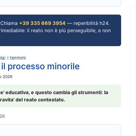
Chiama
+39 335 669 3954
— reperibilità h24.
imediabile: il reato non è più perseguibile, e non
a: i termini
 il processo minorile
io 2026
 e' educativa, e questo cambia gli strumenti: la
ravita' del reato contestato.
026