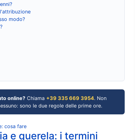
renni?
l'attribuzione
tesso modo?
?
uto online?
Chiama
+39 335 669 3954
. Non
 nessuno: sono le due regole delle prime ore.
e: cosa fare
a e querela: i termini