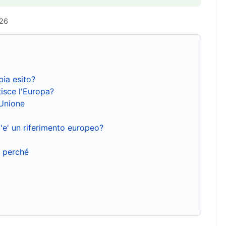
026
bia esito?
isce l'Europa?
'Unione
'e' un riferimento europeo?
e perché