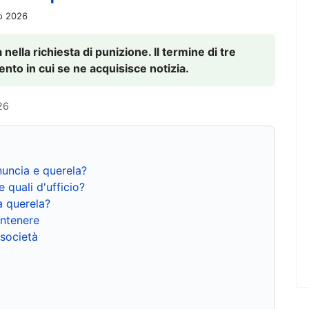
io 2026
nella richiesta di punizione. Il termine di tre
to in cui se ne acquisisce notizia.
26
nuncia e querela?
e quali d'ufficio?
a querela?
ntenere
 società