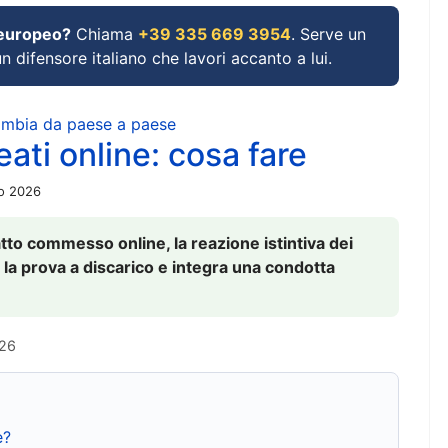
 europeo?
Chiama
+39 335 669 3954
. Serve un
un difensore italiano che lavori accanto a lui.
cambia da paese a paese
ati online: cosa fare
io 2026
to commesso online, la reazione istintiva dei
 la prova a discarico e integra una condotta
026
e?