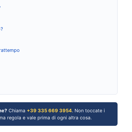
?
o?
frattempo
ne?
Chiama
+39 335 669 3954
. Non toccate i
ima regola e vale prima di ogni altra cosa.