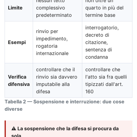
nessun tetto
non oltre un
Limite
complessivo
quarto in più del
predeterminato
termine base
interrogatorio,
rinvio per
decreto di
impedimento,
Esempi
citazione,
rogatoria
sentenza di
internazionale
condanna
controllare che il
controllare che
Verifica
rinvio sia davvero
l'atto sia fra quelli
difensiva
imputabile alla
tipizzati dall'art.
difesa
160
Tabella 2 — Sospensione e interruzione: due cose
diverse
⚠️ La sospensione che la difesa si procura da
sola