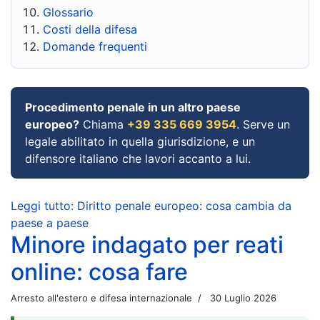
Glossario
Costi della difesa
Domande frequenti
Procedimento penale in un altro paese
europeo?
Chiama
+39 335 669 3954
. Serve un
legale abilitato in quella giurisdizione, e un
difensore italiano che lavori accanto a lui.
Leggi tutto: Diritto penale europeo: cosa cambia da
paese a paese
Minore indagato per reati
online: cosa fare
Arresto all'estero e difesa internazionale
30 Luglio 2026