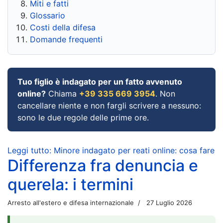
Miti e fatti
Glossario
Costi della difesa
Domande frequenti
Tuo figlio è indagato per un fatto avvenuto
online?
Chiama
+39 335 669 3954
. Non
cancellare niente e non fargli scrivere a nessuno:
sono le due regole delle prime ore.
Leggi tutto: Minore indagato per reati online: cosa fare
Differenza fra denuncia e
querela: i termini
Arresto all'estero e difesa internazionale
27 Luglio 2026