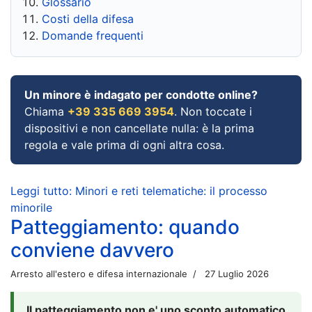
Glossario
Costi della difesa
Domande frequenti
Un minore è indagato per condotte online?
Chiama
+39 335 669 3954
. Non toccate i
dispositivi e non cancellate nulla: è la prima
regola e vale prima di ogni altra cosa.
Leggi tutto: Minori e reti telematiche: il processo
minorile
Patteggiamento: quando
conviene davvero
Arresto all'estero e difesa internazionale
27 Luglio 2026
Il patteggiamento non e' uno sconto automatico