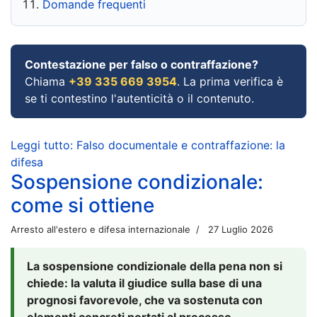
Domande frequenti
Contestazione per falso o contraffazione?
Chiama
+39 335 669 3954
. La prima verifica è
se ti contestino l'autenticità o il contenuto.
Leggi tutto: Falso documentale e contraffazione: la
difesa
Sospensione condizionale:
come si ottiene
Arresto all'estero e difesa internazionale
27 Luglio 2026
La sospensione condizionale della pena non si
chiede: la valuta il giudice sulla base di una
prognosi favorevole, che va sostenuta con
elementi concreti portati al processo.