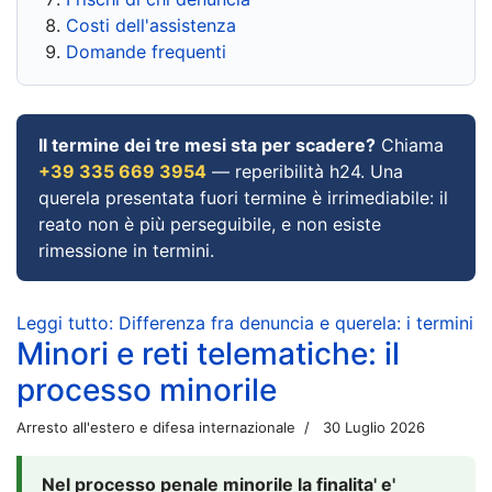
Costi dell'assistenza
Domande frequenti
Il termine dei tre mesi sta per scadere?
Chiama
+39 335 669 3954
— reperibilità h24. Una
querela presentata fuori termine è irrimediabile: il
reato non è più perseguibile, e non esiste
rimessione in termini.
Leggi tutto: Differenza fra denuncia e querela: i termini
Minori e reti telematiche: il
processo minorile
Arresto all'estero e difesa internazionale
30 Luglio 2026
Nel processo penale minorile la finalita' e'