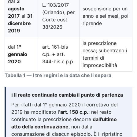
dal
3
L. 103/2017
agosto
sospensione per un
(Orlando), per
2017
al
31
anno e sei mesi, poi
Corte cost.
dicembre
riprende
38/2026
2019
la prescrizione
dal
1°
art. 161-bis
cessa; subentrano i
gennaio
c.p. + art.
termini di
2020
344-bis c.p.p.
improcedibilità
Tabella 1 — I tre regimi e la data che li separa
ℹ️ Il reato continuato cambia il punto di partenza
Per i fatti dal 1° gennaio 2020 il correttivo del
2019 ha modificato l'
art. 158 c.p.
: nel reato
continuato la prescrizione decorre
dall'ultimo
atto della continuazione
, non dalla
consumazione di ciascun episodio. È il ripristino