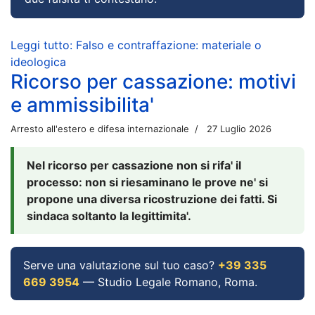
Leggi tutto: Falso e contraffazione: materiale o
ideologica
Ricorso per cassazione: motivi
e ammissibilita'
Arresto all'estero e difesa internazionale
27 Luglio 2026
Nel ricorso per cassazione non si rifa' il
processo: non si riesaminano le prove ne' si
propone una diversa ricostruzione dei fatti. Si
sindaca soltanto la legittimita'.
Serve una valutazione sul tuo caso?
+39 335
669 3954
— Studio Legale Romano, Roma.