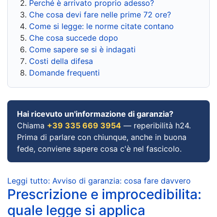
Perché è arrivato proprio adesso?
Che cosa devi fare nelle prime 72 ore?
Come si legge: le norme citate contano
Che cosa succede dopo
Come sapere se si è indagati
Costi della difesa
Domande frequenti
Hai ricevuto un'informazione di garanzia?
Chiama
+39 335 669 3954
— reperibilità h24.
Prima di parlare con chiunque, anche in buona
fede, conviene sapere cosa c'è nel fascicolo.
Leggi tutto: Avviso di garanzia: cosa fare davvero
Prescrizione e improcedibilita:
quale legge si applica