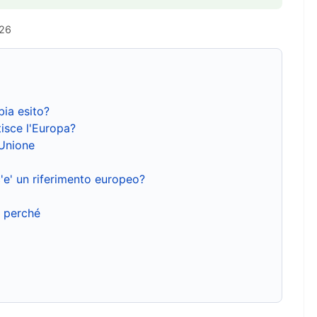
026
bia esito?
isce l'Europa?
'Unione
'e' un riferimento europeo?
e perché