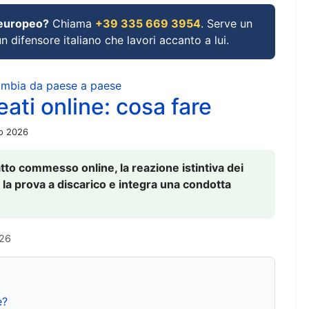
 europeo?
Chiama
+39 335 669 3954
. Serve un
un difensore italiano che lavori accanto a lui.
cambia da paese a paese
ati online: cosa fare
io 2026
to commesso online, la reazione istintiva dei
 la prova a discarico e integra una condotta
026
e?