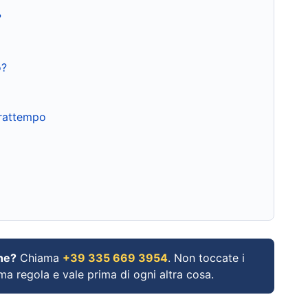
?
o?
frattempo
ne?
Chiama
+39 335 669 3954
. Non toccate i
ima regola e vale prima di ogni altra cosa.