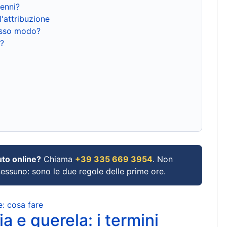
renni?
l'attribuzione
tesso modo?
?
uto online?
Chiama
+39 335 669 3954
. Non
 nessuno: sono le due regole delle prime ore.
e: cosa fare
a e querela: i termini