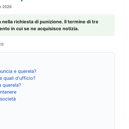
io 2026
nella richiesta di punizione. Il termine di tre
to in cui se ne acquisisce notizia.
26
nuncia e querela?
e quali d'ufficio?
a querela?
ntenere
 società