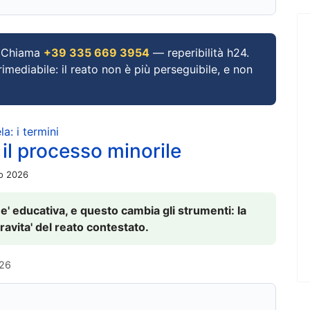
Chiama
+39 335 669 3954
— reperibilità h24.
imediabile: il reato non è più perseguibile, e non
a: i termini
 il processo minorile
io 2026
 e' educativa, e questo cambia gli strumenti: la
ravita' del reato contestato.
026