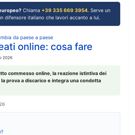
 europeo?
Chiama
+39 335 669 3954
. Serve un
un difensore italiano che lavori accanto a lui.
cambia da paese a paese
ati online: cosa fare
io 2026
to commesso online, la reazione istintiva dei
 la prova a discarico e integra una condotta
026
e?