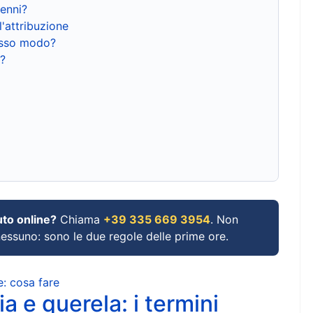
renni?
l'attribuzione
tesso modo?
?
uto online?
Chiama
+39 335 669 3954
. Non
 nessuno: sono le due regole delle prime ore.
e: cosa fare
a e querela: i termini