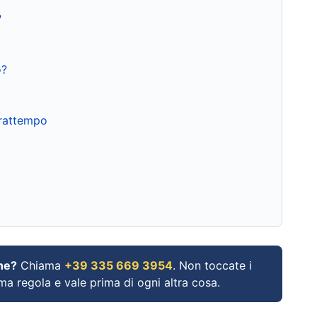
?
o?
frattempo
ne?
Chiama
+39 335 669 3954
. Non toccate i
ima regola e vale prima di ogni altra cosa.