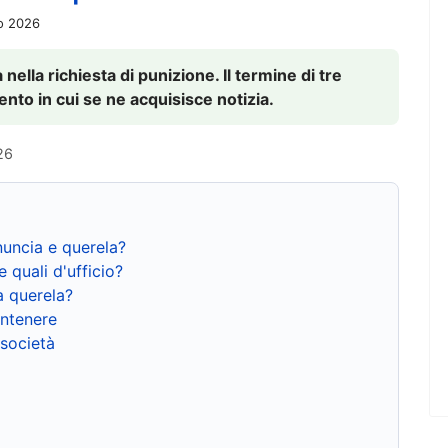
io 2026
nella richiesta di punizione. Il termine di tre
to in cui se ne acquisisce notizia.
26
nuncia e querela?
e quali d'ufficio?
a querela?
ntenere
 società