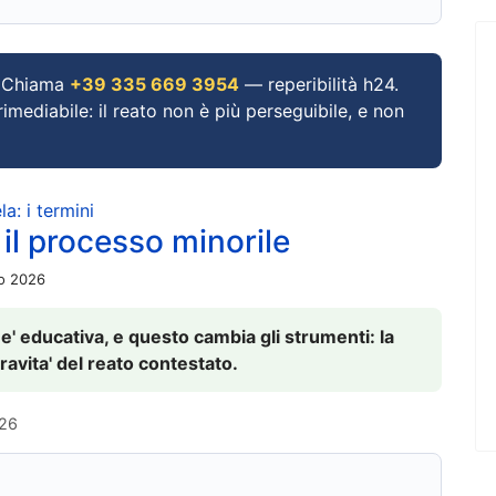
Chiama
+39 335 669 3954
— reperibilità h24.
imediabile: il reato non è più perseguibile, e non
a: i termini
 il processo minorile
io 2026
 e' educativa, e questo cambia gli strumenti: la
ravita' del reato contestato.
026