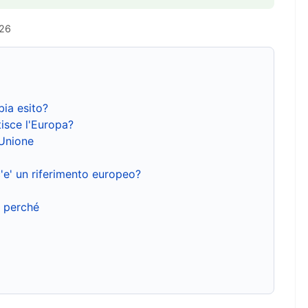
026
bia esito?
isce l'Europa?
'Unione
'e' un riferimento europeo?
e perché