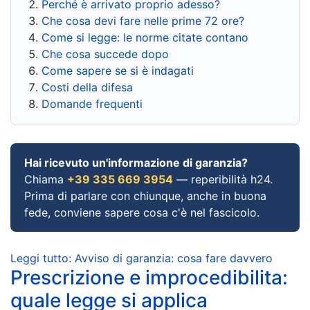
Perché è arrivato proprio adesso?
Che cosa devi fare nelle prime 72 ore?
Come si legge: le norme citate contano
Che cosa succede dopo
Come sapere se si è indagati
Costi della difesa
Domande frequenti
Hai ricevuto un'informazione di garanzia?
Chiama
+39 335 669 3954
— reperibilità h24.
Prima di parlare con chiunque, anche in buona
fede, conviene sapere cosa c'è nel fascicolo.
Leggi tutto: Avviso di garanzia: cosa fare davvero
Prescrizione e improcedibilita:
quale legge si applica