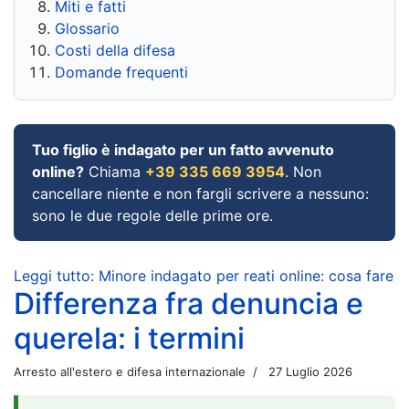
Miti e fatti
Glossario
Costi della difesa
Domande frequenti
Tuo figlio è indagato per un fatto avvenuto
online?
Chiama
+39 335 669 3954
. Non
cancellare niente e non fargli scrivere a nessuno:
sono le due regole delle prime ore.
Leggi tutto: Minore indagato per reati online: cosa fare
Differenza fra denuncia e
querela: i termini
Arresto all'estero e difesa internazionale
27 Luglio 2026