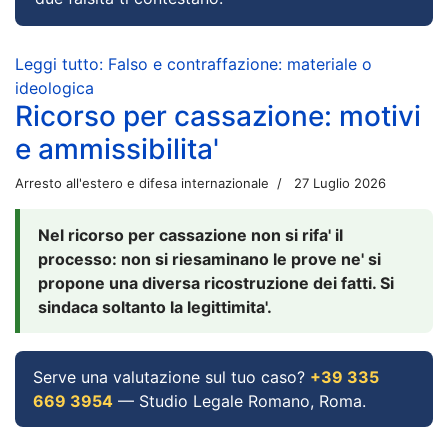
Leggi tutto: Falso e contraffazione: materiale o
ideologica
Ricorso per cassazione: motivi
e ammissibilita'
Arresto all'estero e difesa internazionale
27 Luglio 2026
Nel ricorso per cassazione non si rifa' il
processo: non si riesaminano le prove ne' si
propone una diversa ricostruzione dei fatti. Si
sindaca soltanto la legittimita'.
Serve una valutazione sul tuo caso?
+39 335
669 3954
— Studio Legale Romano, Roma.