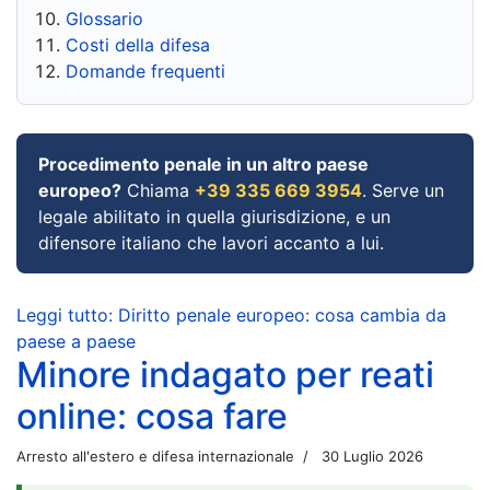
Glossario
Costi della difesa
Domande frequenti
Procedimento penale in un altro paese
europeo?
Chiama
+39 335 669 3954
. Serve un
legale abilitato in quella giurisdizione, e un
difensore italiano che lavori accanto a lui.
Leggi tutto: Diritto penale europeo: cosa cambia da
paese a paese
Minore indagato per reati
online: cosa fare
Arresto all'estero e difesa internazionale
30 Luglio 2026