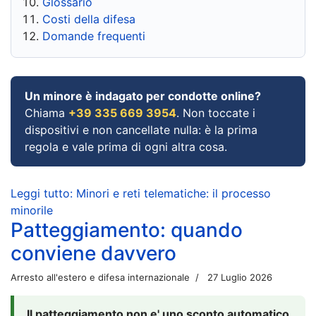
Glossario
Costi della difesa
Domande frequenti
Un minore è indagato per condotte online?
Chiama
+39 335 669 3954
. Non toccate i
dispositivi e non cancellate nulla: è la prima
regola e vale prima di ogni altra cosa.
Leggi tutto: Minori e reti telematiche: il processo
minorile
Patteggiamento: quando
conviene davvero
Arresto all'estero e difesa internazionale
27 Luglio 2026
Il patteggiamento non e' uno sconto automatico