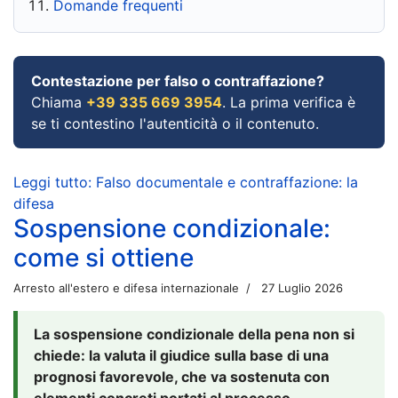
Domande frequenti
Contestazione per falso o contraffazione?
Chiama
+39 335 669 3954
. La prima verifica è
se ti contestino l'autenticità o il contenuto.
Leggi tutto: Falso documentale e contraffazione: la
difesa
Sospensione condizionale:
come si ottiene
Arresto all'estero e difesa internazionale
27 Luglio 2026
La sospensione condizionale della pena non si
chiede: la valuta il giudice sulla base di una
prognosi favorevole, che va sostenuta con
elementi concreti portati al processo.