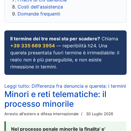
Costi dell'assistenza
Domande frequenti
Il termine dei tre mesi sta per scadere?
Chiama
+39 335 669 3954
— reperibilità h24. Una
querela presentata fuori termine è irrimediabile: il
reato non è più perseguibile, e non esiste
rimessione in termini.
Leggi tutto: Differenza fra denuncia e querela: i termini
Minori e reti telematiche: il
processo minorile
Arresto all'estero e difesa internazionale
30 Luglio 2026
Nel processo penale minorile la finalita' e'