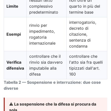
nessun tetto
non oltre un
Limite
complessivo
quarto in più del
predeterminato
termine base
interrogatorio,
rinvio per
decreto di
impedimento,
Esempi
citazione,
rogatoria
sentenza di
internazionale
condanna
controllare che il
controllare che
Verifica
rinvio sia davvero
l'atto sia fra quelli
difensiva
imputabile alla
tipizzati dall'art.
difesa
160
Tabella 2 — Sospensione e interruzione: due cose
diverse
⚠️ La sospensione che la difesa si procura da
sola