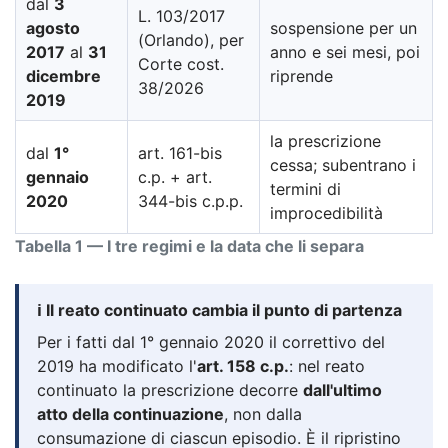
dal
3
L. 103/2017
agosto
sospensione per un
(Orlando), per
2017
al
31
anno e sei mesi, poi
Corte cost.
dicembre
riprende
38/2026
2019
la prescrizione
dal
1°
art. 161-bis
cessa; subentrano i
gennaio
c.p. + art.
termini di
2020
344-bis c.p.p.
improcedibilità
Tabella 1 — I tre regimi e la data che li separa
ℹ️ Il reato continuato cambia il punto di partenza
Per i fatti dal 1° gennaio 2020 il correttivo del
2019 ha modificato l'
art. 158 c.p.
: nel reato
continuato la prescrizione decorre
dall'ultimo
atto della continuazione
, non dalla
consumazione di ciascun episodio. È il ripristino