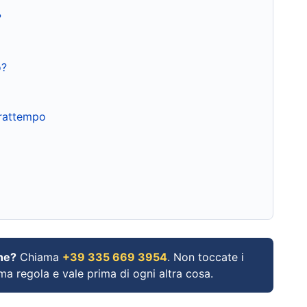
?
o?
frattempo
ne?
Chiama
+39 335 669 3954
. Non toccate i
ima regola e vale prima di ogni altra cosa.