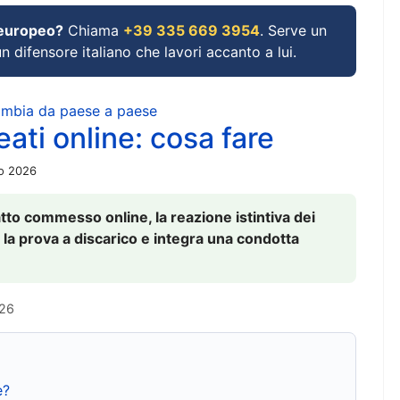
 europeo?
Chiama
+39 335 669 3954
. Serve un
un difensore italiano che lavori accanto a lui.
cambia da paese a paese
ati online: cosa fare
io 2026
to commesso online, la reazione istintiva dei
 la prova a discarico e integra una condotta
026
e?