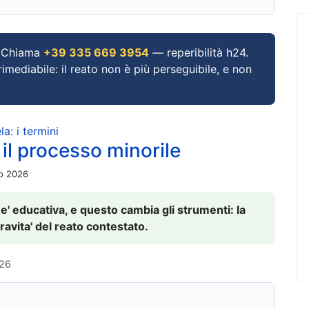
Chiama
+39 335 669 3954
— reperibilità h24.
imediabile: il reato non è più perseguibile, e non
a: i termini
 il processo minorile
io 2026
 e' educativa, e questo cambia gli strumenti: la
ravita' del reato contestato.
026