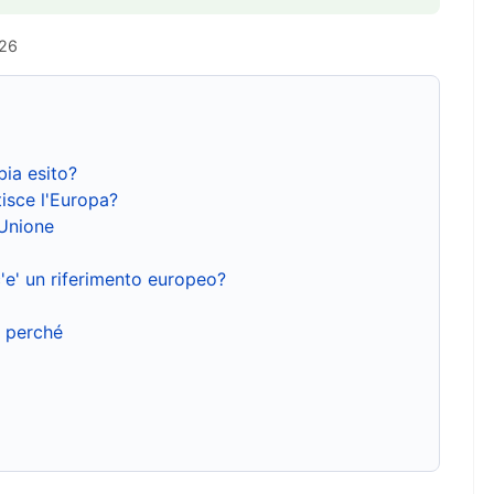
026
bia esito?
isce l'Europa?
'Unione
'e' un riferimento europeo?
e perché