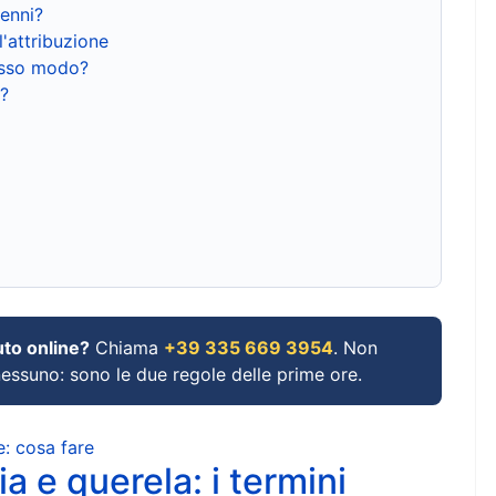
renni?
l'attribuzione
tesso modo?
?
uto online?
Chiama
+39 335 669 3954
. Non
 nessuno: sono le due regole delle prime ore.
e: cosa fare
a e querela: i termini