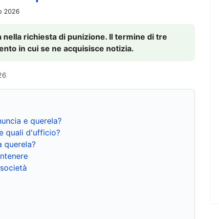
io 2026
nella richiesta di punizione. Il termine di tre
to in cui se ne acquisisce notizia.
26
nuncia e querela?
e quali d'ufficio?
a querela?
ntenere
 società