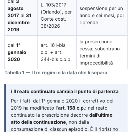
dal
3
L. 103/2017
agosto
sospensione per un
(Orlando), per
2017
al
31
anno e sei mesi, poi
Corte cost.
dicembre
riprende
38/2026
2019
la prescrizione
dal
1°
art. 161-bis
cessa; subentrano i
gennaio
c.p. + art.
termini di
2020
344-bis c.p.p.
improcedibilità
Tabella 1 — I tre regimi e la data che li separa
ℹ️ Il reato continuato cambia il punto di partenza
Per i fatti dal 1° gennaio 2020 il correttivo del
2019 ha modificato l'
art. 158 c.p.
: nel reato
continuato la prescrizione decorre
dall'ultimo
atto della continuazione
, non dalla
consumazione di ciascun episodio. È il ripristino