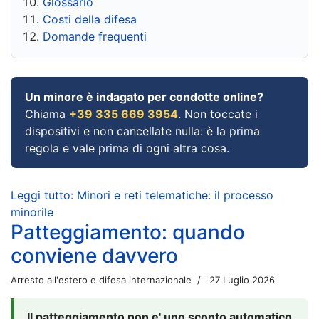
Glossario
Costi della difesa
Domande frequenti
Un minore è indagato per condotte online?
Chiama
+39 335 669 3954
. Non toccate i
dispositivi e non cancellate nulla: è la prima
regola e vale prima di ogni altra cosa.
Leggi tutto: Minori e reti telematiche: il processo
minorile
Patteggiamento: quando
conviene davvero
Arresto all'estero e difesa internazionale
27 Luglio 2026
Il patteggiamento non e' uno sconto automatico