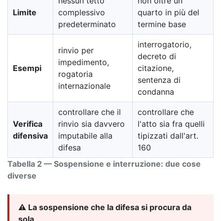
nessun tetto
non oltre un
Limite
complessivo
quarto in più del
predeterminato
termine base
interrogatorio,
rinvio per
decreto di
impedimento,
Esempi
citazione,
rogatoria
sentenza di
internazionale
condanna
controllare che il
controllare che
Verifica
rinvio sia davvero
l'atto sia fra quelli
difensiva
imputabile alla
tipizzati dall'art.
difesa
160
Tabella 2 — Sospensione e interruzione: due cose
diverse
⚠️ La sospensione che la difesa si procura da
sola