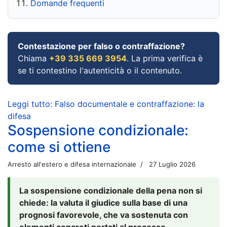
Domande frequenti
Contestazione per falso o contraffazione?
Chiama
+39 335 669 3954
. La prima verifica è
se ti contestino l'autenticità o il contenuto.
Leggi tutto: Falso documentale e contraffazione: la
difesa
Sospensione condizionale:
come si ottiene
Arresto all'estero e difesa internazionale
27 Luglio 2026
La sospensione condizionale della pena non si
chiede: la valuta il giudice sulla base di una
prognosi favorevole, che va sostenuta con
elementi concreti portati al processo.