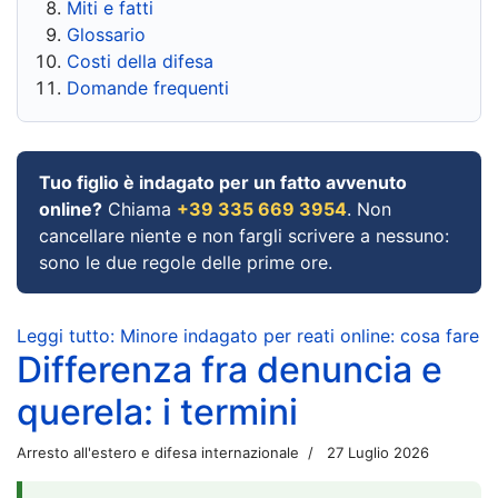
Miti e fatti
Glossario
Costi della difesa
Domande frequenti
Tuo figlio è indagato per un fatto avvenuto
online?
Chiama
+39 335 669 3954
. Non
cancellare niente e non fargli scrivere a nessuno:
sono le due regole delle prime ore.
Leggi tutto: Minore indagato per reati online: cosa fare
Differenza fra denuncia e
querela: i termini
Arresto all'estero e difesa internazionale
27 Luglio 2026