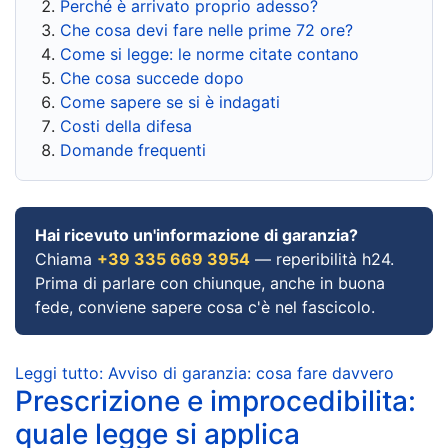
Perché è arrivato proprio adesso?
Che cosa devi fare nelle prime 72 ore?
Come si legge: le norme citate contano
Che cosa succede dopo
Come sapere se si è indagati
Costi della difesa
Domande frequenti
Hai ricevuto un'informazione di garanzia?
Chiama
+39 335 669 3954
— reperibilità h24.
Prima di parlare con chiunque, anche in buona
fede, conviene sapere cosa c'è nel fascicolo.
Leggi tutto: Avviso di garanzia: cosa fare davvero
Prescrizione e improcedibilita:
quale legge si applica