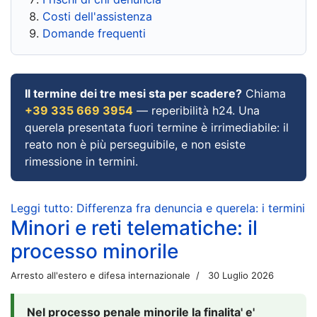
Costi dell'assistenza
Domande frequenti
Il termine dei tre mesi sta per scadere?
Chiama
+39 335 669 3954
— reperibilità h24. Una
querela presentata fuori termine è irrimediabile: il
reato non è più perseguibile, e non esiste
rimessione in termini.
Leggi tutto: Differenza fra denuncia e querela: i termini
Minori e reti telematiche: il
processo minorile
Arresto all'estero e difesa internazionale
30 Luglio 2026
Nel processo penale minorile la finalita' e'