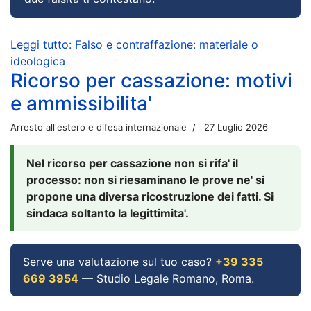
Leggi tutto: Falso e contraffazione: materiale o
ideologica
Ricorso per cassazione: motivi
e ammissibilita'
Arresto all'estero e difesa internazionale
27 Luglio 2026
Nel ricorso per cassazione non si rifa' il
processo: non si riesaminano le prove ne' si
propone una diversa ricostruzione dei fatti. Si
sindaca soltanto la legittimita'.
Serve una valutazione sul tuo caso?
+39 335
669 3954
— Studio Legale Romano, Roma.