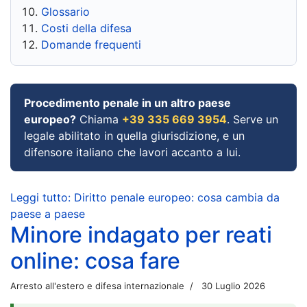
Glossario
Costi della difesa
Domande frequenti
Procedimento penale in un altro paese
europeo?
Chiama
+39 335 669 3954
. Serve un
legale abilitato in quella giurisdizione, e un
difensore italiano che lavori accanto a lui.
Leggi tutto: Diritto penale europeo: cosa cambia da
paese a paese
Minore indagato per reati
online: cosa fare
Arresto all'estero e difesa internazionale
30 Luglio 2026