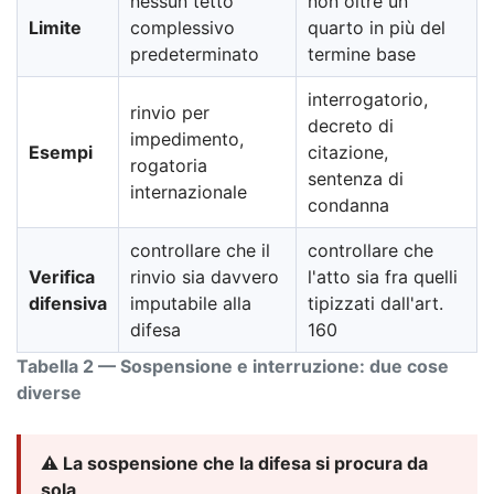
nessun tetto
non oltre un
Limite
complessivo
quarto in più del
predeterminato
termine base
interrogatorio,
rinvio per
decreto di
impedimento,
Esempi
citazione,
rogatoria
sentenza di
internazionale
condanna
controllare che il
controllare che
Verifica
rinvio sia davvero
l'atto sia fra quelli
difensiva
imputabile alla
tipizzati dall'art.
difesa
160
Tabella 2 — Sospensione e interruzione: due cose
diverse
⚠️ La sospensione che la difesa si procura da
sola