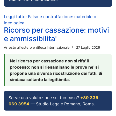
Leggi tutto: Falso e contraffazione: materiale o
ideologica
Ricorso per cassazione: motivi
e ammissibilita'
Arresto all'estero e difesa internazionale
27 Luglio 2026
Nel ricorso per cassazione non si rifa' il
processo: non si riesaminano le prove ne' si
propone una diversa ricostruzione dei fatti. Si
sindaca soltanto la legittimita'.
Serve una valutazione sul tuo caso?
+39 335
669 3954
— Studio Legale Romano, Roma.