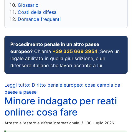
Glossario
Costi della difesa
Domande frequenti
Procedimento penale in un altro paese
europeo?
Chiama
+39 335 669 3954
. Serve un
legale abilitato in quella giurisdizione, e un
difensore italiano che lavori accanto a lui.
Leggi tutto: Diritto penale europeo: cosa cambia da
paese a paese
Minore indagato per reati
online: cosa fare
Arresto all'estero e difesa internazionale
30 Luglio 2026