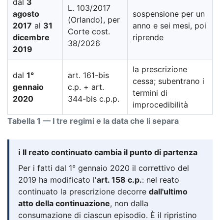
dal
3
L. 103/2017
agosto
sospensione per un
(Orlando), per
2017
al
31
anno e sei mesi, poi
Corte cost.
dicembre
riprende
38/2026
2019
la prescrizione
dal
1°
art. 161-bis
cessa; subentrano i
gennaio
c.p. + art.
termini di
2020
344-bis c.p.p.
improcedibilità
Tabella 1 — I tre regimi e la data che li separa
ℹ️ Il reato continuato cambia il punto di partenza
Per i fatti dal 1° gennaio 2020 il correttivo del
2019 ha modificato l'
art. 158 c.p.
: nel reato
continuato la prescrizione decorre
dall'ultimo
atto della continuazione
, non dalla
consumazione di ciascun episodio. È il ripristino