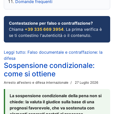
Domande frequenti
Contestazione per falso o contraffazione?
Chiama
+39 335 669 3954
. La prima verifica è
se ti contestino l'autenticità o il contenuto.
Leggi tutto: Falso documentale e contraffazione: la
difesa
Sospensione condizionale:
come si ottiene
Arresto all'estero e difesa internazionale
27 Luglio 2026
La sospensione condizionale della pena non si
chiede: la valuta il giudice sulla base di una
prognosi favorevole, che va sostenuta con
elementi concreti portati al processo.