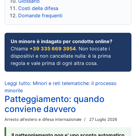
Glossario
Costi della difesa
Domande frequenti
Un minore è indagato per condotte online?
Chiama
+39 335 669 3954
. Non toccate i
dispositivi e non cancellate nulla: è la prima
regola e vale prima di ogni altra cosa.
Leggi tutto: Minori e reti telematiche: il processo
minorile
Patteggiamento: quando
conviene davvero
Arresto all'estero e difesa internazionale
27 Luglio 2026
Il patteggiamento non e' uno sconto automatico