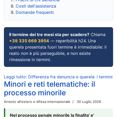
Costi dell'assistenza
Domande frequenti
Il termine dei tre mesi sta per scadere?
Chiama
+39 335 669 3954
— reperibilità h24. Una
querela presentata fuori termine è irrimediabile: il
reato non è più perseguibile, e non esiste
rimessione in termini.
Leggi tutto: Differenza fra denuncia e querela: i termini
Minori e reti telematiche: il
processo minorile
Arresto all'estero e difesa internazionale
30 Luglio 2026
Nel processo penale minorile la finalita' e'