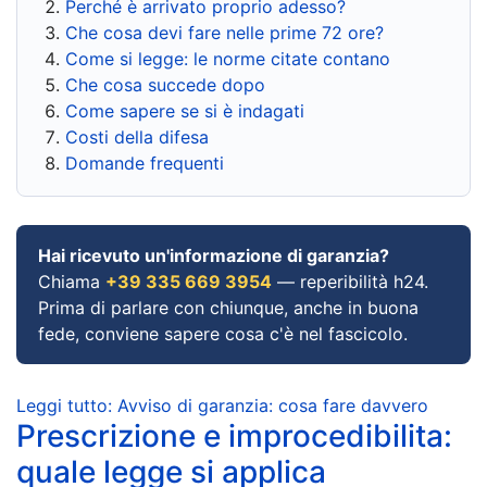
Perché è arrivato proprio adesso?
Che cosa devi fare nelle prime 72 ore?
Come si legge: le norme citate contano
Che cosa succede dopo
Come sapere se si è indagati
Costi della difesa
Domande frequenti
Hai ricevuto un'informazione di garanzia?
Chiama
+39 335 669 3954
— reperibilità h24.
Prima di parlare con chiunque, anche in buona
fede, conviene sapere cosa c'è nel fascicolo.
Leggi tutto: Avviso di garanzia: cosa fare davvero
Prescrizione e improcedibilita:
quale legge si applica