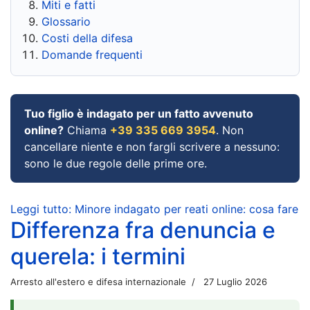
Miti e fatti
Glossario
Costi della difesa
Domande frequenti
Tuo figlio è indagato per un fatto avvenuto
online?
Chiama
+39 335 669 3954
. Non
cancellare niente e non fargli scrivere a nessuno:
sono le due regole delle prime ore.
Leggi tutto: Minore indagato per reati online: cosa fare
Differenza fra denuncia e
querela: i termini
Arresto all'estero e difesa internazionale
27 Luglio 2026