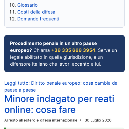
Glossario
Costi della difesa
Domande frequenti
Procedimento penale in un altro paese
europeo?
Chiama
+39 335 669 3954
. Serve un
legale abilitato in quella giurisdizione, e un
difensore italiano che lavori accanto a lui.
Leggi tutto: Diritto penale europeo: cosa cambia da
paese a paese
Minore indagato per reati
online: cosa fare
Arresto all'estero e difesa internazionale
30 Luglio 2026