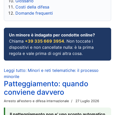
Glossario
Costi della difesa
Domande frequenti
Un minore è indagato per condotte online?
Chiama
+39 335 669 3954
. Non toccate i
dispositivi e non cancellate nulla: è la prima
regola e vale prima di ogni altra cosa.
Leggi tutto: Minori e reti telematiche: il processo
minorile
Patteggiamento: quando
conviene davvero
Arresto all'estero e difesa internazionale
27 Luglio 2026
Il patteggiamento non e' uno sconto automatico