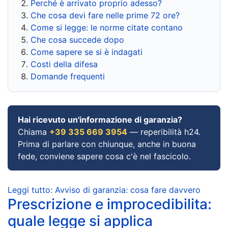
Perché è arrivato proprio adesso?
Che cosa devi fare nelle prime 72 ore?
Come si legge: le norme citate contano
Che cosa succede dopo
Come sapere se si è indagati
Costi della difesa
Domande frequenti
Hai ricevuto un'informazione di garanzia?
Chiama
+39 335 669 3954
— reperibilità h24.
Prima di parlare con chiunque, anche in buona
fede, conviene sapere cosa c'è nel fascicolo.
Leggi tutto: Avviso di garanzia: cosa fare davvero
Prescrizione e improcedibilita:
quale legge si applica