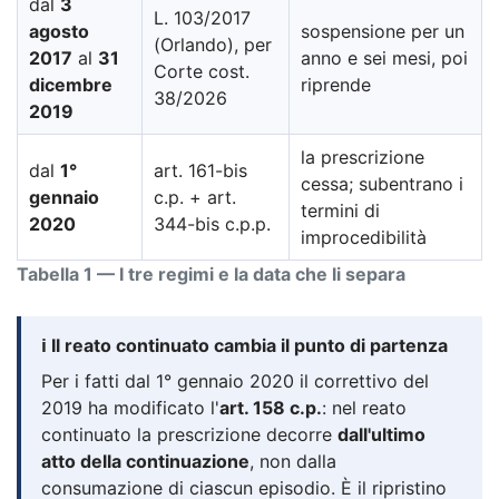
dal
3
L. 103/2017
agosto
sospensione per un
(Orlando), per
2017
al
31
anno e sei mesi, poi
Corte cost.
dicembre
riprende
38/2026
2019
la prescrizione
dal
1°
art. 161-bis
cessa; subentrano i
gennaio
c.p. + art.
termini di
2020
344-bis c.p.p.
improcedibilità
Tabella 1 — I tre regimi e la data che li separa
ℹ️ Il reato continuato cambia il punto di partenza
Per i fatti dal 1° gennaio 2020 il correttivo del
2019 ha modificato l'
art. 158 c.p.
: nel reato
continuato la prescrizione decorre
dall'ultimo
atto della continuazione
, non dalla
consumazione di ciascun episodio. È il ripristino