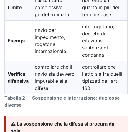
nessun tetto
non oltre un
Limite
complessivo
quarto in più del
predeterminato
termine base
interrogatorio,
rinvio per
decreto di
impedimento,
Esempi
citazione,
rogatoria
sentenza di
internazionale
condanna
controllare che il
controllare che
Verifica
rinvio sia davvero
l'atto sia fra quelli
difensiva
imputabile alla
tipizzati dall'art.
difesa
160
Tabella 2 — Sospensione e interruzione: due cose
diverse
⚠️ La sospensione che la difesa si procura da
sola