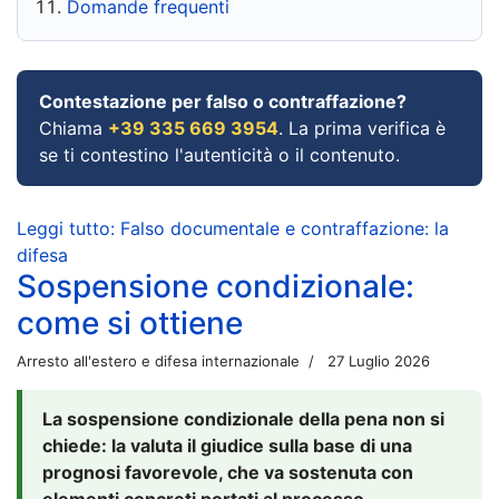
Domande frequenti
Contestazione per falso o contraffazione?
Chiama
+39 335 669 3954
. La prima verifica è
se ti contestino l'autenticità o il contenuto.
Leggi tutto: Falso documentale e contraffazione: la
difesa
Sospensione condizionale:
come si ottiene
Arresto all'estero e difesa internazionale
27 Luglio 2026
La sospensione condizionale della pena non si
chiede: la valuta il giudice sulla base di una
prognosi favorevole, che va sostenuta con
elementi concreti portati al processo.