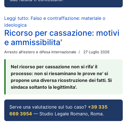
Leggi tutto: Falso e contraffazione: materiale o
ideologica
Ricorso per cassazione: motivi
e ammissibilita'
Arresto all'estero e difesa internazionale
27 Luglio 2026
Nel ricorso per cassazione non si rifa' il
processo: non si riesaminano le prove ne' si
propone una diversa ricostruzione dei fatti. Si
sindaca soltanto la legittimita'.
Serve una valutazione sul tuo caso?
+39 335
669 3954
— Studio Legale Romano, Roma.