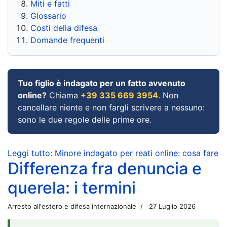
Miti e fatti
Glossario
Costi della difesa
Domande frequenti
Tuo figlio è indagato per un fatto avvenuto
online?
Chiama
+39 335 669 3954
. Non
cancellare niente e non fargli scrivere a nessuno:
sono le due regole delle prime ore.
Leggi tutto: Minore indagato per reati online: cosa fare
Differenza fra denuncia e
querela: i termini
Arresto all'estero e difesa internazionale
27 Luglio 2026