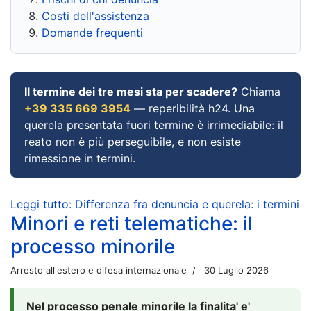
Costi dell'assistenza
Domande frequenti
Il termine dei tre mesi sta per scadere?
Chiama
+39 335 669 3954
— reperibilità h24. Una
querela presentata fuori termine è irrimediabile: il
reato non è più perseguibile, e non esiste
rimessione in termini.
Leggi tutto: Differenza fra denuncia e querela: i termini
Minori e reti telematiche: il
processo minorile
Arresto all'estero e difesa internazionale
30 Luglio 2026
Nel processo penale minorile la finalita' e'