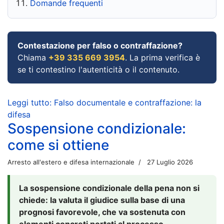
Domande frequenti
Contestazione per falso o contraffazione?
Chiama
+39 335 669 3954
. La prima verifica è
se ti contestino l'autenticità o il contenuto.
Leggi tutto: Falso documentale e contraffazione: la
difesa
Sospensione condizionale:
come si ottiene
Arresto all'estero e difesa internazionale
27 Luglio 2026
La sospensione condizionale della pena non si
chiede: la valuta il giudice sulla base di una
prognosi favorevole, che va sostenuta con
elementi concreti portati al processo.