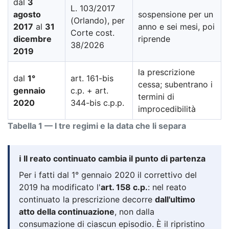
dal
3
L. 103/2017
agosto
sospensione per un
(Orlando), per
2017
al
31
anno e sei mesi, poi
Corte cost.
dicembre
riprende
38/2026
2019
la prescrizione
dal
1°
art. 161-bis
cessa; subentrano i
gennaio
c.p. + art.
termini di
2020
344-bis c.p.p.
improcedibilità
Tabella 1 — I tre regimi e la data che li separa
ℹ️ Il reato continuato cambia il punto di partenza
Per i fatti dal 1° gennaio 2020 il correttivo del
2019 ha modificato l'
art. 158 c.p.
: nel reato
continuato la prescrizione decorre
dall'ultimo
atto della continuazione
, non dalla
consumazione di ciascun episodio. È il ripristino