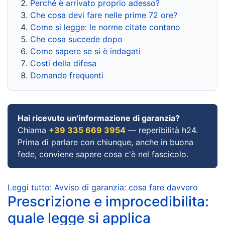
Perché è arrivato proprio adesso?
Che cosa devi fare nelle prime 72 ore?
Come si legge: le norme citate contano
Che cosa succede dopo
Come sapere se si è indagati
Costi della difesa
Domande frequenti
Hai ricevuto un'informazione di garanzia?
Chiama
+39 335 669 3954
— reperibilità h24.
Prima di parlare con chiunque, anche in buona
fede, conviene sapere cosa c'è nel fascicolo.
Leggi tutto: Avviso di garanzia: cosa fare davvero
Prescrizione e improcedibilita:
quale legge si applica