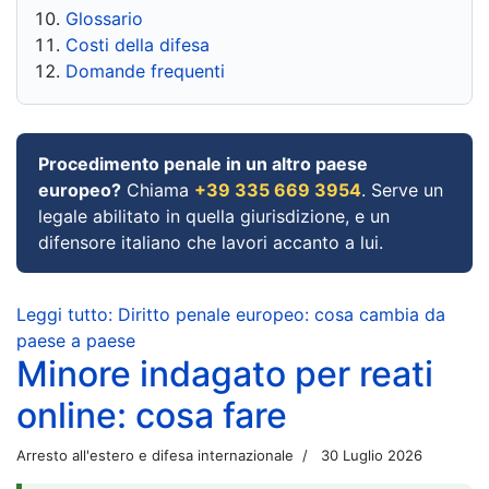
Glossario
Costi della difesa
Domande frequenti
Procedimento penale in un altro paese
europeo?
Chiama
+39 335 669 3954
. Serve un
legale abilitato in quella giurisdizione, e un
difensore italiano che lavori accanto a lui.
Leggi tutto: Diritto penale europeo: cosa cambia da
paese a paese
Minore indagato per reati
online: cosa fare
Arresto all'estero e difesa internazionale
30 Luglio 2026