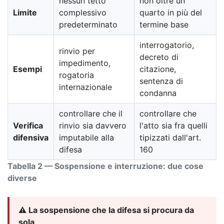
nessun tetto
non oltre un
Limite
complessivo
quarto in più del
predeterminato
termine base
interrogatorio,
rinvio per
decreto di
impedimento,
Esempi
citazione,
rogatoria
sentenza di
internazionale
condanna
controllare che il
controllare che
Verifica
rinvio sia davvero
l'atto sia fra quelli
difensiva
imputabile alla
tipizzati dall'art.
difesa
160
Tabella 2 — Sospensione e interruzione: due cose
diverse
⚠️ La sospensione che la difesa si procura da
sola