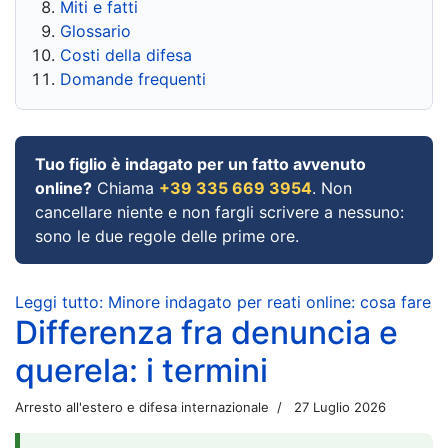
Miti e fatti
Glossario
Costi della difesa
Domande frequenti
Tuo figlio è indagato per un fatto avvenuto
online?
Chiama
+39 335 669 3954
. Non
cancellare niente e non fargli scrivere a nessuno:
sono le due regole delle prime ore.
Leggi tutto: Minore indagato per reati online: cosa fare
Differenza fra denuncia e
querela: i termini
Arresto all'estero e difesa internazionale
27 Luglio 2026