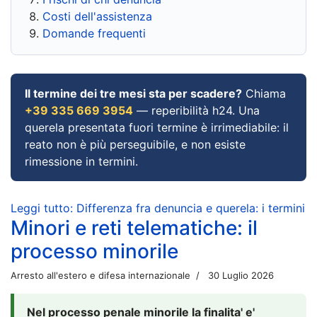
Costi dell'assistenza
Domande frequenti
Il termine dei tre mesi sta per scadere?
Chiama
+39 335 669 3954
— reperibilità h24. Una
querela presentata fuori termine è irrimediabile: il
reato non è più perseguibile, e non esiste
rimessione in termini.
Leggi tutto: Differenza fra denuncia e querela: i termini
Minori e reti telematiche: il
processo minorile
Arresto all'estero e difesa internazionale
30 Luglio 2026
Nel processo penale minorile la finalita' e'