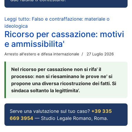
Leggi tutto: Falso e contraffazione: materiale o
ideologica
Ricorso per cassazione: motivi
e ammissibilita'
Arresto all'estero e difesa internazionale
27 Luglio 2026
Nel ricorso per cassazione non si rifa' il
processo: non si riesaminano le prove ne' si
propone una diversa ricostruzione dei fatti. Si
sindaca soltanto la legittimita'.
Serve una valutazione sul tuo caso?
+39 335
669 3954
— Studio Legale Romano, Roma.