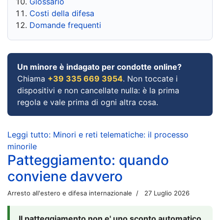
Glossario
Costi della difesa
Domande frequenti
Un minore è indagato per condotte online?
Chiama
+39 335 669 3954
. Non toccate i
dispositivi e non cancellate nulla: è la prima
regola e vale prima di ogni altra cosa.
Leggi tutto: Minori e reti telematiche: il processo
minorile
Patteggiamento: quando
conviene davvero
Arresto all'estero e difesa internazionale
27 Luglio 2026
Il patteggiamento non e' uno sconto automatico