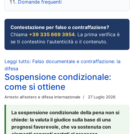
Domande frequenti
Contestazione per falso o contraffazione?
Chiama
+39 335 669 3954
. La prima verifica è
se ti contestino l'autenticità o il contenuto.
Leggi tutto: Falso documentale e contraffazione: la
difesa
Sospensione condizionale:
come si ottiene
Arresto all'estero e difesa internazionale
27 Luglio 2026
La sospensione condizionale della pena non si
chiede: la valuta il giudice sulla base di una
prognosi favorevole, che va sostenuta con
elementi concreti portati al processo.