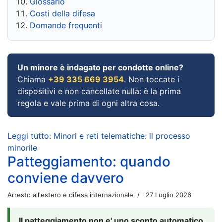
Glossario
Costi della difesa
Domande frequenti
Un minore è indagato per condotte online?
Chiama
+39 335 669 3954
. Non toccate i
dispositivi e non cancellate nulla: è la prima
regola e vale prima di ogni altra cosa.
Leggi tutto: Minori e reti telematiche: il processo
minorile
Patteggiamento: quando
conviene davvero
Arresto all'estero e difesa internazionale
27 Luglio 2026
Il patteggiamento non e' uno sconto automatico