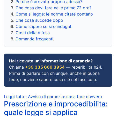
Perché è arrivato proprio adesso?
Che cosa devi fare nelle prime 72 ore?
Come si legge: le norme citate contano
Che cosa succede dopo
Come sapere se si è indagati
Costi della difesa
Domande frequenti
Hai ricevuto un'informazione di garanzia?
Chiama
+39 335 669 3954
— reperibilità h24.
Prima di parlare con chiunque, anche in buona
fede, conviene sapere cosa c'è nel fascicolo.
Leggi tutto: Avviso di garanzia: cosa fare davvero
Prescrizione e improcedibilita:
quale legge si applica