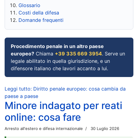
Glossario
Costi della difesa
Domande frequenti
Procedimento penale in un altro paese
europeo?
Chiama
+39 335 669 3954
. Serve un
legale abilitato in quella giurisdizione, e un
difensore italiano che lavori accanto a lui.
Leggi tutto: Diritto penale europeo: cosa cambia da
paese a paese
Minore indagato per reati
online: cosa fare
Arresto all'estero e difesa internazionale
30 Luglio 2026