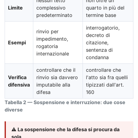
nessun tetto
non oltre un
Limite
complessivo
quarto in più del
predeterminato
termine base
interrogatorio,
rinvio per
decreto di
impedimento,
Esempi
citazione,
rogatoria
sentenza di
internazionale
condanna
controllare che il
controllare che
Verifica
rinvio sia davvero
l'atto sia fra quelli
difensiva
imputabile alla
tipizzati dall'art.
difesa
160
Tabella 2 — Sospensione e interruzione: due cose
diverse
⚠️ La sospensione che la difesa si procura da
sola