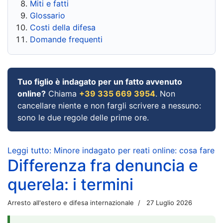
Miti e fatti
Glossario
Costi della difesa
Domande frequenti
Tuo figlio è indagato per un fatto avvenuto
online?
Chiama
+39 335 669 3954
. Non
cancellare niente e non fargli scrivere a nessuno:
sono le due regole delle prime ore.
Leggi tutto: Minore indagato per reati online: cosa fare
Differenza fra denuncia e
querela: i termini
Arresto all'estero e difesa internazionale
27 Luglio 2026