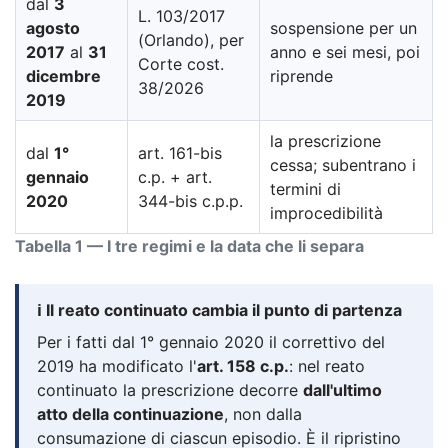
dal
3
L. 103/2017
agosto
sospensione per un
(Orlando), per
2017
al
31
anno e sei mesi, poi
Corte cost.
dicembre
riprende
38/2026
2019
la prescrizione
dal
1°
art. 161-bis
cessa; subentrano i
gennaio
c.p. + art.
termini di
2020
344-bis c.p.p.
improcedibilità
Tabella 1 — I tre regimi e la data che li separa
ℹ️ Il reato continuato cambia il punto di partenza
Per i fatti dal 1° gennaio 2020 il correttivo del
2019 ha modificato l'
art. 158 c.p.
: nel reato
continuato la prescrizione decorre
dall'ultimo
atto della continuazione
, non dalla
consumazione di ciascun episodio. È il ripristino