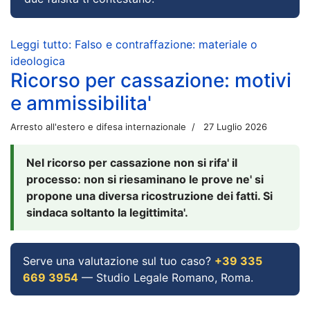
Leggi tutto: Falso e contraffazione: materiale o
ideologica
Ricorso per cassazione: motivi
e ammissibilita'
Arresto all'estero e difesa internazionale
27 Luglio 2026
Nel ricorso per cassazione non si rifa' il
processo: non si riesaminano le prove ne' si
propone una diversa ricostruzione dei fatti. Si
sindaca soltanto la legittimita'.
Serve una valutazione sul tuo caso?
+39 335
669 3954
— Studio Legale Romano, Roma.