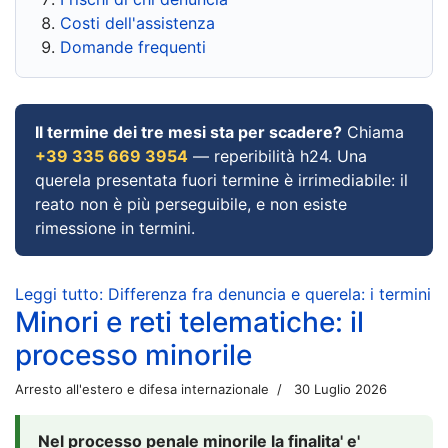
Costi dell'assistenza
Domande frequenti
Il termine dei tre mesi sta per scadere?
Chiama
+39 335 669 3954
— reperibilità h24. Una
querela presentata fuori termine è irrimediabile: il
reato non è più perseguibile, e non esiste
rimessione in termini.
Leggi tutto: Differenza fra denuncia e querela: i termini
Minori e reti telematiche: il
processo minorile
Arresto all'estero e difesa internazionale
30 Luglio 2026
Nel processo penale minorile la finalita' e'