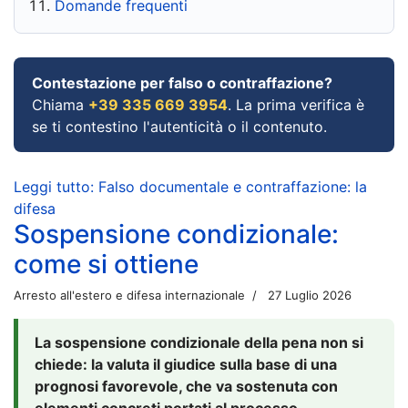
Domande frequenti
Contestazione per falso o contraffazione?
Chiama
+39 335 669 3954
. La prima verifica è
se ti contestino l'autenticità o il contenuto.
Leggi tutto: Falso documentale e contraffazione: la
difesa
Sospensione condizionale:
come si ottiene
Arresto all'estero e difesa internazionale
27 Luglio 2026
La sospensione condizionale della pena non si
chiede: la valuta il giudice sulla base di una
prognosi favorevole, che va sostenuta con
elementi concreti portati al processo.