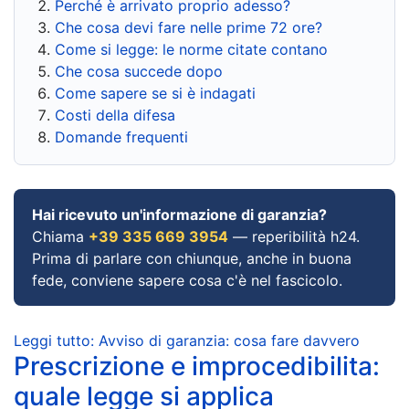
Perché è arrivato proprio adesso?
Che cosa devi fare nelle prime 72 ore?
Come si legge: le norme citate contano
Che cosa succede dopo
Come sapere se si è indagati
Costi della difesa
Domande frequenti
Hai ricevuto un'informazione di garanzia?
Chiama
+39 335 669 3954
— reperibilità h24.
Prima di parlare con chiunque, anche in buona
fede, conviene sapere cosa c'è nel fascicolo.
Leggi tutto: Avviso di garanzia: cosa fare davvero
Prescrizione e improcedibilita:
quale legge si applica