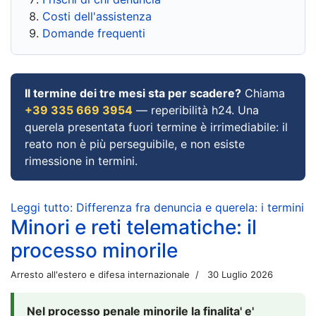
Costi dell'assistenza
Domande frequenti
Il termine dei tre mesi sta per scadere?
Chiama
+39 335 669 3954
— reperibilità h24. Una
querela presentata fuori termine è irrimediabile: il
reato non è più perseguibile, e non esiste
rimessione in termini.
Leggi tutto: Differenza fra denuncia e querela: i termini
Minori e reti telematiche: il
processo minorile
Arresto all'estero e difesa internazionale
30 Luglio 2026
Nel processo penale minorile la finalita' e'