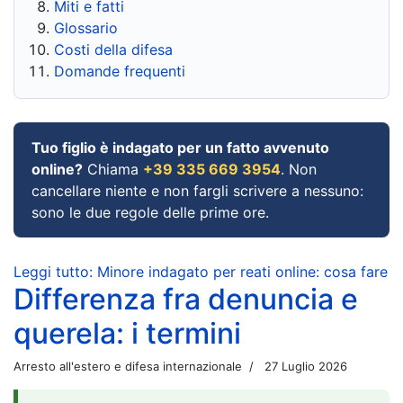
Miti e fatti
Glossario
Costi della difesa
Domande frequenti
Tuo figlio è indagato per un fatto avvenuto
online?
Chiama
+39 335 669 3954
. Non
cancellare niente e non fargli scrivere a nessuno:
sono le due regole delle prime ore.
Leggi tutto: Minore indagato per reati online: cosa fare
Differenza fra denuncia e
querela: i termini
Arresto all'estero e difesa internazionale
27 Luglio 2026