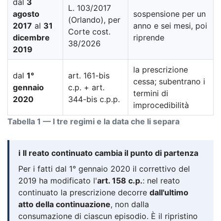
dal
3
L. 103/2017
agosto
sospensione per un
(Orlando), per
2017
al
31
anno e sei mesi, poi
Corte cost.
dicembre
riprende
38/2026
2019
la prescrizione
dal
1°
art. 161-bis
cessa; subentrano i
gennaio
c.p. + art.
termini di
2020
344-bis c.p.p.
improcedibilità
Tabella 1 — I tre regimi e la data che li separa
ℹ️ Il reato continuato cambia il punto di partenza
Per i fatti dal 1° gennaio 2020 il correttivo del
2019 ha modificato l'
art. 158 c.p.
: nel reato
continuato la prescrizione decorre
dall'ultimo
atto della continuazione
, non dalla
consumazione di ciascun episodio. È il ripristino