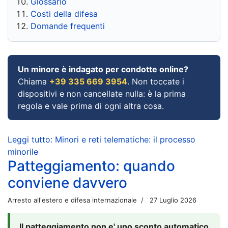
Glossario
Costi della difesa
Domande frequenti
Un minore è indagato per condotte online?
Chiama
+39 335 669 3954
. Non toccate i
dispositivi e non cancellate nulla: è la prima
regola e vale prima di ogni altra cosa.
Leggi tutto: Minori e reti telematiche: il processo
minorile
Patteggiamento: quando
conviene davvero
Arresto all'estero e difesa internazionale
27 Luglio 2026
Il patteggiamento non e' uno sconto automatico