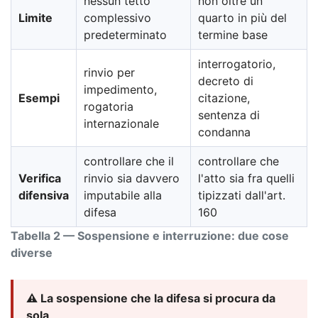
nessun tetto
non oltre un
Limite
complessivo
quarto in più del
predeterminato
termine base
interrogatorio,
rinvio per
decreto di
impedimento,
Esempi
citazione,
rogatoria
sentenza di
internazionale
condanna
controllare che il
controllare che
Verifica
rinvio sia davvero
l'atto sia fra quelli
difensiva
imputabile alla
tipizzati dall'art.
difesa
160
Tabella 2 — Sospensione e interruzione: due cose
diverse
⚠️ La sospensione che la difesa si procura da
sola