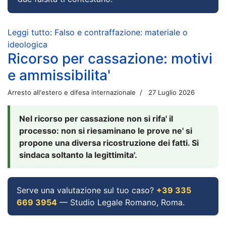
Leggi tutto: Falso e contraffazione: materiale o
ideologica
Ricorso per cassazione: motivi
e ammissibilita'
Arresto all'estero e difesa internazionale
27 Luglio 2026
Nel ricorso per cassazione non si rifa' il
processo: non si riesaminano le prove ne' si
propone una diversa ricostruzione dei fatti. Si
sindaca soltanto la legittimita'.
Serve una valutazione sul tuo caso?
+39 335
669 3954
— Studio Legale Romano, Roma.