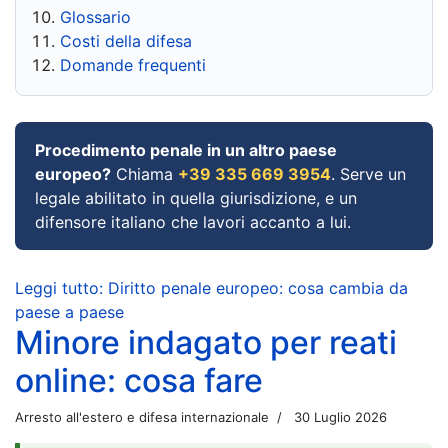
Glossario
Costi della difesa
Domande frequenti
Procedimento penale in un altro paese
europeo?
Chiama
+39 335 669 3954
. Serve un
legale abilitato in quella giurisdizione, e un
difensore italiano che lavori accanto a lui.
Leggi tutto: Diritto penale europeo: cosa cambia da
paese a paese
Minore indagato per reati
online: cosa fare
Arresto all'estero e difesa internazionale
30 Luglio 2026