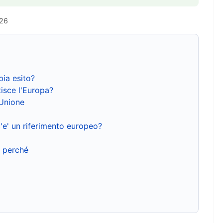
026
bia esito?
isce l'Europa?
'Unione
'e' un riferimento europeo?
e perché