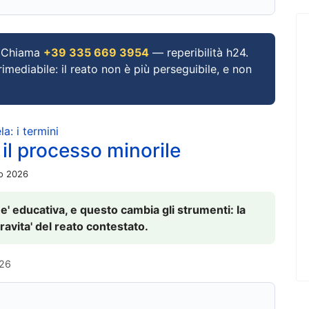
Chiama
+39 335 669 3954
— reperibilità h24.
imediabile: il reato non è più perseguibile, e non
a: i termini
 il processo minorile
io 2026
 e' educativa, e questo cambia gli strumenti: la
ravita' del reato contestato.
026