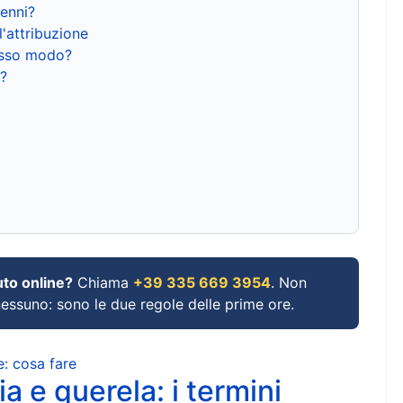
renni?
l'attribuzione
tesso modo?
?
uto online?
Chiama
+39 335 669 3954
. Non
 nessuno: sono le due regole delle prime ore.
e: cosa fare
a e querela: i termini