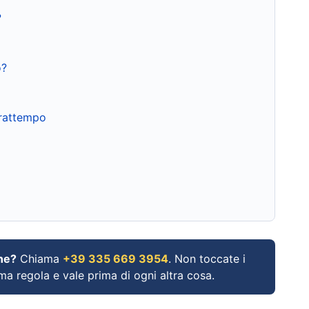
?
o?
frattempo
ne?
Chiama
+39 335 669 3954
. Non toccate i
ima regola e vale prima di ogni altra cosa.