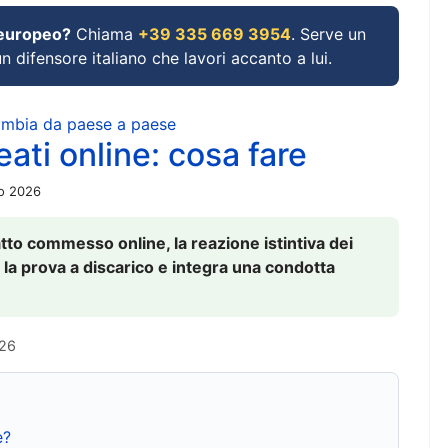
 europeo?
Chiama
+39 335 669 3954
. Serve un
un difensore italiano che lavori accanto a lui.
cambia da paese a paese
ati online: cosa fare
io 2026
to commesso online, la reazione istintiva dei
 la prova a discarico e integra una condotta
026
e?