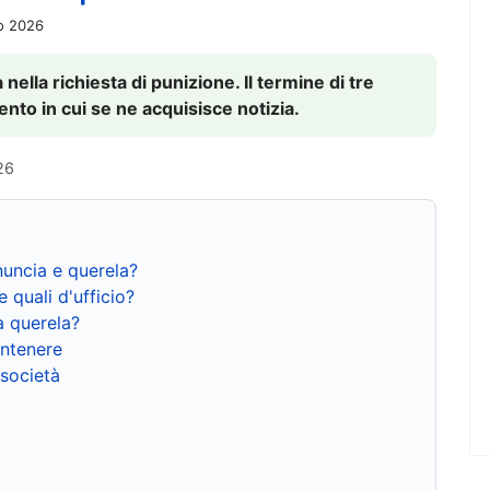
io 2026
nella richiesta di punizione. Il termine di tre
to in cui se ne acquisisce notizia.
26
nuncia e querela?
e quali d'ufficio?
a querela?
ntenere
 società